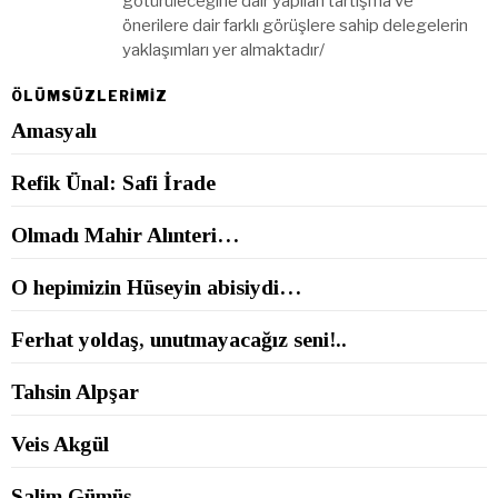
götürüleceğine dair yapılan tartışma ve
önerilere dair farklı görüşlere sahip delegelerin
yaklaşımları yer almaktadır/
ÖLÜMSÜZLERİMİZ
Amasyalı
Refik Ünal: Safi İrade
Olmadı Mahir Alınteri…
O hepimizin Hüseyin abisiydi…
Ferhat yoldaş, unutmayacağız seni!..
Tahsin Alpşar
Veis Akgül
Salim Gümüş