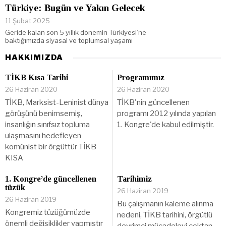
Türkiye: Bugün ve Yakın Gelecek
11 Şubat 2025
Geride kalan son 5 yıllık dönemin Türkiyesi’ne
baktığımızda siyasal ve toplumsal yaşamı
HAKKIMIZDA
TİKB Kısa Tarihi
Programımız
26 Haziran 2020
26 Haziran 2020
TİKB, Marksist-Leninist dünya
TİKB'nin güncellenen
görüşünü benimsemiş,
programı 2012 yılında yapılan
insanlığın sınıfsız topluma
1. Kongre'de kabul edilmiştir.
ulaşmasını hedefleyen
komünist bir örgüttür TİKB
KISA
1. Kongre’de güncellenen
Tarihimiz
tüzük
26 Haziran 2019
26 Haziran 2019
Bu çalışmanın kaleme alınma
Kongremiz tüzüğümüzde
nedeni, TİKB tarihini, örgütlü
önemli değişiklikler yapmıştır