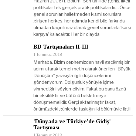
Haziran 2006) I. Bölüm “Son tahlilde geniş, ilkeli
politikalar tek gerçek pratik politikalardır… Önce
genel sorunları halletmeden kısmi sorunlara
girişen herkes, her adımda kendi bile farkında
olmadan kaçınılmaz olarak genel sorunlarla ‘karşı
karşıya’ kalacaktır. Her bir olayda
BD Tartışmaları II-III
1 Temmuz 2019
Merhaba, Bizim cephemizden hayli gecikmiş bir
adımı atarak temel metin olarak önerilen “Büyük
Dönüşüm” yazısıyla ilgili düşüncelerimi
gönderiyorum. Dolgunluk yönüyle içime
sinmediğini söylemeliyim. Fakat bu bana özgü
bir eksikliktir ve bütünü bekletmeye
dönüşmemelidir. Gerçi aktarılmıştır fakat,
önümüzdeki günlerde taslağın iki bölümüyle ilgili
‘Dünyada ve Türkiye’de Gidiş’
Tartışması
1 Temmuz 2019