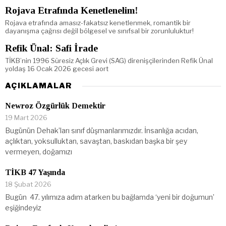
Rojava Etrafında Kenetlenelim!
Rojava etrafında amasız-fakatsız kenetlenmek, romantik bir
dayanışma çağrısı değil bölgesel ve sınıfsal bir zorunluluktur!
Refik Ünal: Safi İrade
TİKB’nin 1996 Süresiz Açlık Grevi (SAG) direnişçilerinden Refik Ünal
yoldaş 16 Ocak 2026 gecesi aort
AÇIKLAMALAR
Newroz Özgürlük Demektir
19 Mart 2026
Bugünün Dehak’ları sınıf düşmanlarımızdır. İnsanlığa acıdan,
açlıktan, yoksulluktan, savaştan, baskıdan başka bir şey
vermeyen, doğamızı
TİKB 47 Yaşında
18 Şubat 2026
Bugün 47. yılımıza adım atarken bu bağlamda ‘yeni bir doğumun’
eşiğindeyiz