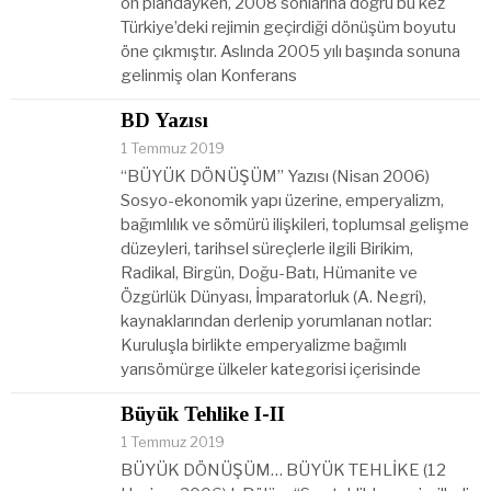
ön plandayken, 2008 sonlarına doğru bu kez
Türkiye’deki rejimin geçirdiği dönüşüm boyutu
öne çıkmıştır. Aslında 2005 yılı başında sonuna
gelinmiş olan Konferans
BD Yazısı
1 Temmuz 2019
“BÜYÜK DÖNÜŞÜM” Yazısı (Nisan 2006)
Sosyo-ekonomik yapı üzerine, emperyalizm,
bağımlılık ve sömürü ilişkileri, toplumsal gelişme
düzeyleri, tarihsel süreçlerle ilgili Birikim,
Radikal, Birgün, Doğu-Batı, Hümanite ve
Özgürlük Dünyası, İmparatorluk (A. Negri),
kaynaklarından derlenip yorumlanan notlar:
Kuruluşla birlikte emperyalizme bağımlı
yarısömürge ülkeler kategorisi içerisinde
Büyük Tehlike I-II
1 Temmuz 2019
BÜYÜK DÖNÜŞÜM… BÜYÜK TEHLİKE (12