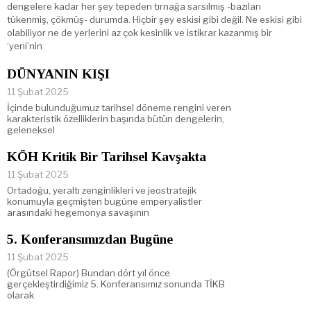
dengelere kadar her şey tepeden tırnağa sarsılmış -bazıları
tükenmiş, çökmüş- durumda. Hiçbir şey eskisi gibi değil. Ne eskisi gibi
olabiliyor ne de yerlerini az çok kesinlik ve istikrar kazanmış bir
‘yeni’nin
DÜNYANIN KIŞI
11 Şubat 2025
İçinde bulunduğumuz tarihsel döneme rengini veren
karakteristik özelliklerin başında bütün dengelerin,
geleneksel
KÖH Kritik Bir Tarihsel Kavşakta
11 Şubat 2025
Ortadoğu, yeraltı zenginlikleri ve jeostratejik
konumuyla geçmişten bugüne emperyalistler
arasındaki hegemonya savaşının
5. Konferansımızdan Bugüne
11 Şubat 2025
(Örgütsel Rapor) Bundan dört yıl önce
gerçekleştirdiğimiz 5. Konferansımız sonunda TİKB
olarak