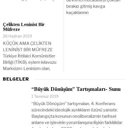
devrimci mücadeleyi çoktan
bırakıp gitmiş kavga
kaçaklarının
Çelikten Leninist Bir
Müfreze
26 Haziran 2019
KÜÇÜK AMA ÇELİKTEN
LENİNİST BİR MÜFREZE
Türkiye İhtilalci Komünistler
Birliği (TİKB), eylem kılavuzu
Marksizm-Leninizm olan,
BELGELER
“Büyük Dönüşüm” Tartışmaları- Sunu
1 Temmuz 2019
“Büyük Dönüşüm” tartışmaları, 4. Konferans
sürecindeki ideolojik ayrılıkların özünü yansıtır.
Başlangıçta konunun neoliberalizmin tarihsel
anlamı ve işlevinin yorumlanışına ilişkin farklılıklar