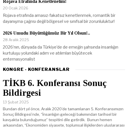
Rojava Etrafında Kenetlenelim!
20 Ocak 2026
Rojava etrafında amasız-fakatsız kenetlenmek, romantik bir
dayanışma çağrısı değil bölgesel ve sınıfsal bir zorunluluktur!
2026 Umudu Büyüttüğümüz Bir Yıl Olsun!..
28 Aralık 2025
2026’nın, dünyada da Türkiye’de de emeğin şahsında insanlığın
kurtuluşu yolundaki adım ve atılımları büyütecek
enternasyonalist
KONGRE - KONFERANSLAR
TİKB 6. Konferansı Sonuç
Bildirgesi
13 Şubat 2025
Bundan dört yıl önce, Aralık 2020’de tamamlanan 5. Konferansımızın
Sonuç Bildirgesi’nde, “İnsanlığın geleceği bakımından tarihsel bir
kavşakta bulunduğumuz” tespitini dile getirdik. Bunun hemen
arkasından, “Ekonomiden siyasete, toplumsal ilişkilerden uluslararası