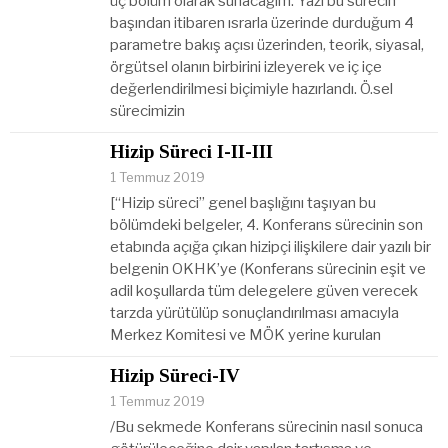
üç bölüm olarak sunacağım. Yazı bu sürecin
başından itibaren ısrarla üzerinde durduğum 4
parametre bakış açısı üzerinden, teorik, siyasal,
örgütsel olanın birbirini izleyerek ve iç içe
değerlendirilmesi biçimiyle hazırlandı. Ö.sel
sürecimizin
Hizip Süreci I-II-III
1 Temmuz 2019
[“Hizip süreci” genel başlığını taşıyan bu
bölümdeki belgeler, 4. Konferans sürecinin son
etabında açığa çıkan hizipçi ilişkilere dair yazılı bir
belgenin OKHK’ye (Konferans sürecinin eşit ve
adil koşullarda tüm delegelere güven verecek
tarzda yürütülüp sonuçlandırılması amacıyla
Merkez Komitesi ve MÖK yerine kurulan
Hizip Süreci-IV
1 Temmuz 2019
/Bu sekmede Konferans sürecinin nasıl sonuca