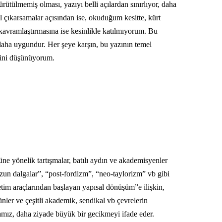
rütülmemiş olması, yazıyı belli açılardan sınırlıyor, daha
al çıkarsamalar açısından ise, okuduğum kesitte, kürt
 kavramlaştırmasına ise kesinlikle katılmıyorum. Bu
daha uygundur. Her şeye karşın, bu yazının temel
iğini düşünüyorum.
e yönelik tartışmalar, batılı aydın ve akademisyenler
un dalgalar”, “post-fordizm”, “neo-taylorizm” vb gibi
retim araçlarından başlayan yapısal dönüşüm”e ilişkin,
ünler ve çeşitli akademik, sendikal vb çevrelerin
amız, daha ziyade büyük bir gecikmeyi ifade eder.