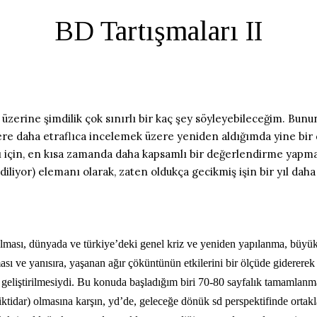
BD Tartışmaları II
üzerine şimdilik çok sınırlı bir kaç şey söyleyebileceğim. Bunu
e daha etraflıca incelemek üzere yeniden aldığımda yine bir 
için, en kısa zamanda daha kapsamlı bir değerlendirme yapmak
ediliyor) elemanı olarak, zaten oldukça gecikmiş işin bir yıl da
 olması, dünyada ve türkiye’deki genel kriz ve yeniden yapılanma, büyük
sı ve yanısıra, yaşanan ağır çöküntünün etkilerini bir ölçüde gidererek 
eliştirilmesiydi. Bu konuda başladığım biri 70-80 sayfalık tamamlanmamı
msal iktidar) olmasına karşın, yd’de, geleceğe dönük sd perspektifinde or