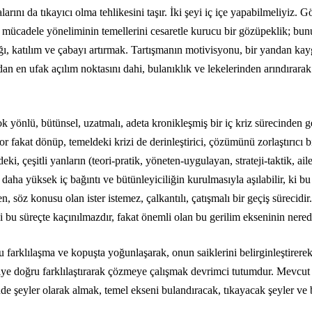
larını da tıkayıcı olma tehlikesini taşır. İki şeyi iç içe yapabilmeliyiz.
k mücadele yöneliminin temellerini cesaretle kurucu bir gözüpeklik; 
ığı, katılım ve çabayı artırmak. Tartışmanın motivisyonu, bir yandan k
 en ufak açılım noktasını dahi, bulanıklık ve lekelerinden arındırarak 
k yönlü, bütünsel, uzatmalı, adeta kronikleşmiş bir iç kriz sürecinden g
or fakat dönüp, temeldeki krizi de derinleştirici, çözümünü zorlaştırıcı
, çeşitli yanların (teori-pratik, yöneten-uygulayan, strateji-taktik, ail
ha yüksek iç bağıntı ve bütünleyiciliğin kurulmasıyla aşılabilir, ki bu 
 söz konusu olan ister istemez, çalkantılı, çatışmalı bir geçiş sürecidir. F
 bu süreçte kaçınılmazdır, fakat önemli olan bu gerilim ekseninin nerede
farklılaşma ve kopuşta yoğunlaşarak, onun saiklerini belirginleştirerek,
iye doğru farklılaştırarak çözmeye çalışmak devrimci tutumdur. Mevcu
nde şeyler olarak almak, temel ekseni bulandıracak, tıkayacak şeyler v