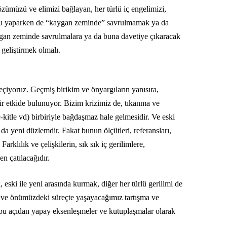
 Gözümüzü ve elimizi bağlayan, her türlü iç engelimizi,
bunu yaparken de “kaygan zeminde” savrulmamak ya da
aygan zeminde savrulmalara ya da buna davetiye çıkaracak
geliştirmek olmalı.
eçiyoruz. Geçmiş birikim ve önyargıların yanısıra,
 bir etkide bulunuyor. Bizim krizimiz de, tıkanma ve
e-kitle vd) birbiriyle bağdaşmaz hale gelmesidir. Ve eski
da yeni düzlemdir. Fakat bunun ölçütleri, referansları,
arklılık ve çelişkilerin, sık sık iç gerilimlere,
n çatılacağıdır.
 eski ile yeni arasında kurmak, diğer her türlü gerilimi de
t ve önümüzdeki süreçte yaşayacağımız tartışma ve
e bu açıdan yapay eksenleşmeler ve kutuplaşmalar olarak