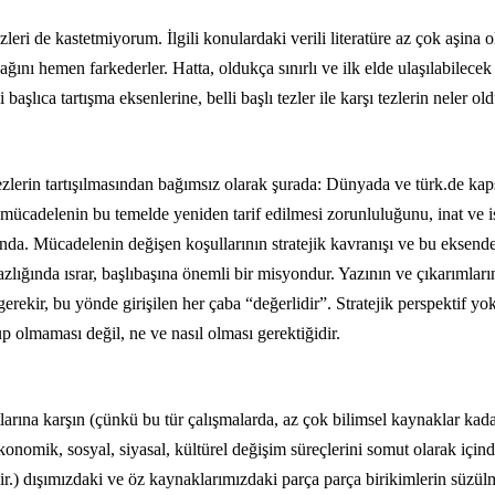
leri de kastetmiyorum. İlgili konulardaki verili literatüre az çok aşina ol
ı hemen farkederler. Hatta, oldukça sınırlı ve ilk elde ulaşılabilecek 
başlıca tartışma eksenlerine, belli başlı tezler ile karşı tezlerin neler
ezlerin tartışılmasından bağımsız olarak şurada: Dünyada ve türk.de ka
 mücadelenin bu temelde yeniden tarif edilmesi zorunluluğunu, inat ve
ında. Mücadelenin değişen koşullarının stratejik kavranışı ve bu eksende
ığında ısrar, başlıbaşına önemli bir misyondur. Yazının ve çıkarımlarını
erekir, bu yönde girişilen her çaba “değerlidir”. Stratejik perspektif y
 olmaması değil, ne ve nasıl olması gerektiğidir.
ıtlarına karşın (çünkü bu tür çalışmalarda, az çok bilimsel kaynaklar ka
onomik, sosyal, siyasal, kültürel değişim süreçlerini somut olarak içind
.) dışımızdaki ve öz kaynaklarımızdaki parça parça birikimlerin süzülm