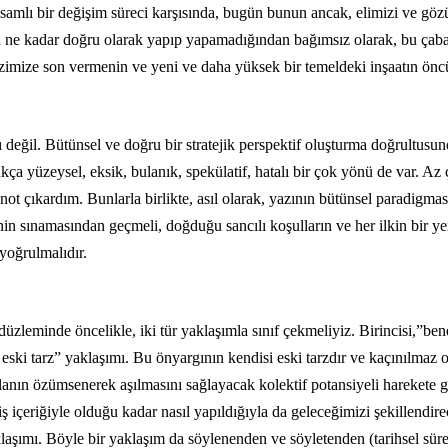
kapsamlı bir değişim süreci karşısında, bugün bunun ancak, elimizi ve 
a ne kadar doğru olarak yapıp yapamadığından bağımsız olarak, bu çaba 
rizimize son vermenin ve yeni ve daha yüksek bir temeldeki inşaatın öncül
değil. Bütünsel ve doğru bir stratejik perspektif oluşturma doğrultusunda
ukça yüzeysel, eksik, bulanık, spekülatif, hatalı bir çok yönü de var. A
ot çıkardım. Bunlarla birlikte, asıl olarak, yazının bütünsel paradigmasını
inin sınamasından geçmeli, doğduğu sancılı koşulların ve her ilkin bir yer
 yoğrulmalıdır.
 düzleminde öncelikle, iki tür yaklaşımla sınıf çekmeliyiz. Birincisi,”b
ski tarz” yaklaşımı. Bu önyargının kendisi eski tarzdır ve kaçınılmaz 
ulanın özümsenerek aşılmasını sağlayacak kolektif potansiyeli harekete 
 iş içeriğiyle olduğu kadar nasıl yapıldığıyla da geleceğimizi şekillendir
aşımı. Böyle bir yaklaşım da söylenenden ve söyletenden (tarihsel süreç