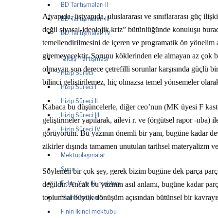
BD Tartışmaları II
Atyapıda, üstyapıda, uluslararası ve sınıflararası güç iliş
BD Tartışmaları III
değil siyasal-ideolojik kriz” bütünlüğünde konuluşu bur
BD Tartışmaları IV
temellendirilmesini de içeren ve programatik ön yönelim a
giremeyecektir. Sorunu köklerinden ele almayan az çok büt
‘Gidiş’ Tartışması
olmayan son derece çetrefilli sorunlar karşısında güçlü b
Hizip Süreci
bilinci geliştirilemez, hiç olmazsa temel yönsemeler ola
Hizip Süreci I
Hizip Süreci II
Kabaca bu düşüncelerle, diğer ceo’nun (MK üyesi F kasted
Hizip Süreci III
geliştirmeler yapılarak, ailevi r. ve (örgütsel rapor -nba) i
Hizip Süreci IV
görüyorum. Bu yazının önemli bir yanı, bugüne kadar dev. 
zikirler dışında tamamen unutulan tarihsel materyalizm ve 
Mektuplaşmalar
Sunu
Söylenen bir çok şey, gerek bizim bugüne dek parça parça
F’den Y’ye ilk mektup
değildir. Ancak bu yazının asıl anlamı, bugüne kadar parça 
toplumsal büyük dönüşüm açısından bütünsel bir kavrayışı
Y’nin F’ye yanıtı
F’nin ikinci mektubu