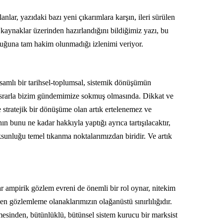
anlar, yazıdaki bazı yeni çıkarımlara karşın, ileri sürülen
kaynaklar üzerinden hazırlandığını bildiğimiz yazı, bu
 olduğuna tam hakim olunmadığı izlenimi veriyor.
psamlı bir tarihsel-toplumsal, sistemik dönüşümün
 israrla bizim gündemimize sokmuş olmasında. Dikkat ve
 stratejik bir dönüşüme olan artık ertelenemez ve
n bunu ne kadar hakkıyla yaptığı ayrıca tartışılacaktır,
oksunluğu temel tıkanma noktalarımızdan biridir. Ve artık
dar ampirik gözlem evreni de önemli bir rol oynar, nitekim
en gözlemleme olanaklarımızın olağanüstü sınırlılığıdır.
esinden, bütünlüklü, bütünsel sistem kurucu bir marksist