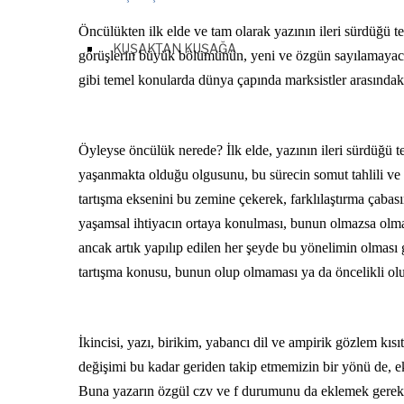
Öncülükten ilk elde ve tam olarak yazının ileri sürdüğü tez
KUŞAKTAN KUŞAĞA
görüşlerin büyük bölümünün, yeni ve özgün sayılamayacağın
gibi temel konularda dünya çapında marksistler arasındaki 
Öyleyse öncülük nerede? İlk elde, yazının ileri sürdüğü t
yaşanmakta olduğu olgusunu, bu sürecin somut tahlili ve
tartışma eksenini bu zemine çekerek, farklılaştırma çabas
yaşamsal ihtiyacın ortaya konulması, bunun olmazsa olmazl
ancak artık yapılıp edilen her şeyde bu yönelimin olması g
tartışma konusu, bunun olup olmaması ya da öncelikli olup
İkincisi, yazı, birikim, yabancı dil ve ampirik gözlem kıs
değişimi bu kadar geriden takip etmemizin bir yönü de, ek
Buna yazarın özgül czv ve f durumunu da eklemek gerekir