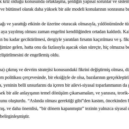
ik kriz olduğu konusunda ortaklaşma, şenliğin yapısal sorunlar ve sistem 
ı ve bütünsel olarak daha yüksek bir aile modeli konularının sonrasına 
ratacağı ve yarattığı etkinin de üzerine oturacak olmasıyla, yıldönümünd
 aya yayılmış olması zaman engelini kendiliğinden ortadan kaldırdı. K
 bu kadar geciktirilmesi, dergiyle yaratılan fırsatın kaçırılması ve ş. fi
ğimize gelen, hatta onu da fazlasıyla aşacak olan süreçte, hiç olmazsa
liştirilmesini de engellemiş oldu.
) çıkmış ve devrim stratejisi konusundaki fikrini değiştirmiş olması, d
 politikası çerçevesinde, bir eksiğiyle de olsa, bazılarının gerçekleştiri
a, yeninin belli unsurlarını da içeren bir ailevi-siyasal toparlanmanın d
üksek bir aile anlayışının temel dönüşüm çıkarsamaları, ve yanısıra, teorik
lunu oluşturdu. “Aslında olması gerektiği gibi”den kastım, öncekinden
ş, ve daha önemlisi, “bir dönem kapanmıştır” tezinin yalnızca siyasal de
elirginleşmiştir.