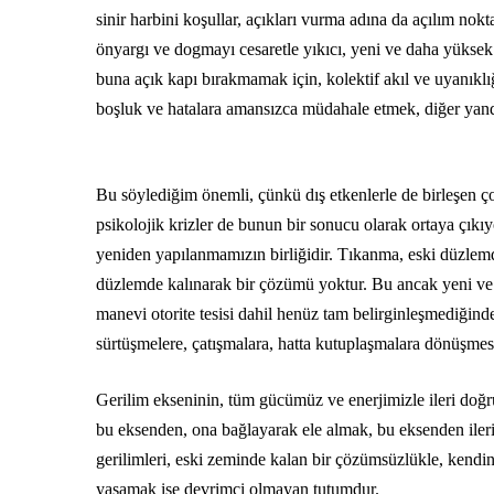
sinir harbini koşullar, açıkları vurma adına da açılım nokta
önyargı ve dogmayı cesaretle yıkıcı, yeni ve daha yükse
buna açık kapı bırakmamak için, kolektif akıl ve uyanıkl
boşluk ve hatalara amansızca müdahale etmek, diğer yandan
Bu söylediğim önemli, çünkü dış etkenlerle de birleşen ço
psikolojik krizler de bunun bir sonucu olarak ortaya çıkıy
yeniden yapılanmamızın birliğidir. Tıkanma, eski düzlemdeki
düzlemde kalınarak bir çözümü yoktur. Bu ancak yeni ve da
manevi otorite tesisi dahil henüz tam belirginleşmediğinden,
sürtüşmelere, çatışmalara, hatta kutuplaşmalara dönüşmesi
Gerilim ekseninin, tüm gücümüz ve enerjimizle ileri doğru 
bu eksenden, ona bağlayarak ele almak, bu eksenden iler
gerilimleri, eski zeminde kalan bir çözümsüzlükle, kendi
yaşamak ise devrimci olmayan tutumdur.