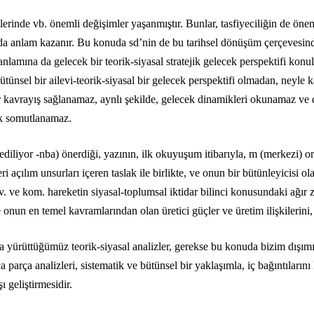
kilerinde vb. önemli değişimler yaşanmıştır. Bunlar, tasfiyeciliğin de ön
ada anlam kazanır. Bu konuda sd’nin de bu tarihsel dönüşüm çerçevesind
nlamına da gelecek bir teorik-siyasal stratejik gelecek perspektifi konu
ünsel bir ailevi-teorik-siyasal bir gelecek perspektifi olmadan, neyle 
ir kavrayış sağlanamaz, aynlı şekilde, gelecek dinamikleri okunamaz ve 
rak somutlanamaz.
iliyor -nba) önerdiği, yazının, ilk okuyuşum itibarıyla, m (merkezi) or
leri açılım unsurları içeren taslak ile birlikte, ve onun bir bütünleyicisi 
ve kom. hareketin siyasal-toplumsal iktidar bilinci konusundaki ağır z
onun en temel kavramlarından olan üretici güçler ve üretim ilişkilerini, 
 yürüttüğümüz teorik-siyasal analizler, gerekse bu konuda bizim dışımı
parça analizleri, sistematik ve bütünsel bir yaklaşımla, iç bağıntılarını
 geliştirmesidir.