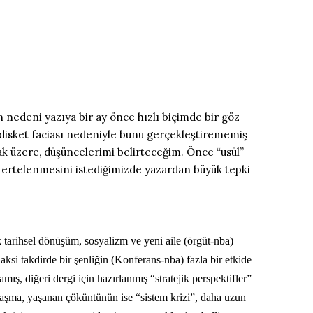
n nedeni yazıya bir ay önce hızlı biçimde bir göz
disket faciası nedeniyle bunu gerçekleştirememiş
 üzere, düşüncelerimi belirteceğim. Önce “usül”
ha ertelenmesini istediğimizde yazardan büyük tepki
 tarihsel dönüşüm, sosyalizm ve yeni aile (örgüt-nba)
aksi takdirde bir şenliğin (Konferans-nba) fazla bir etkide
ş, diğeri dergi için hazırlanmış “stratejik perspektifler”
taklaşma, yaşanan çöküntünün ise “sistem krizi”, daha uzun