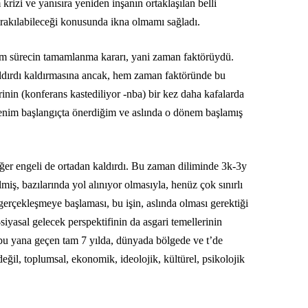
krizi ve yanısıra yeniden inşanın ortaklaşılan belli
bırakılabileceği konusunda ikna olmamı sağladı.
e tüm sürecin tamamlanma kararı, yani zaman faktörüydü.
aldırdı kaldırmasına ancak, hem zaman faktöründe bu
krinin (konferans kastediliyor -nba) bir kez daha kafalarda
 benim başlangıçta önerdiğim ve aslında o dönem başlamış
iğer engeli de ortadan kaldırdı. Bu zaman diliminde 3k-3y
lmiş, bazılarında yol alınıyor olmasıyla, henüz çok sınırlı
a gerçekleşmeye başlaması, bu işin, aslında olması gerektiği
-siyasal gelecek perspektifinin da asgari temellerinin
 bu yana geçen tam 7 yılda, dünyada bölgede ve t’de
ğil, toplumsal, ekonomik, ideolojik, kültürel, psikolojik