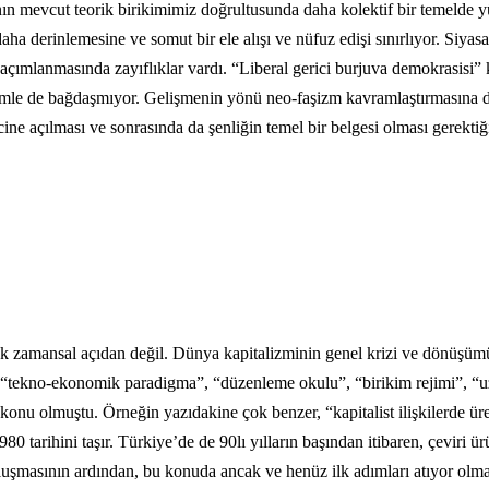
anın mevcut teorik birikimimiz doğrultusunda daha kolektif bir temelde yü
aha derinlemesine ve somut bir ele alışı ve nüfuz edişi sınırlıyor. Siyas
açımlanmasında zayıflıklar vardı. “Liberal gerici burjuva demokrasisi”
ilimle de bağdaşmıyor. Gelişmenin yönü neo-faşizm kavramlaştırmasına 
ecine açılması ve sonrasında da şenliğin temel bir belgesi olması gerekt
 zamansal açıdan değil. Dünya kapitalizminin genel krizi ve dönüşümün
“tekno-ekonomik paradigma”, “düzenleme okulu”, “birikim rejimi”, “uz
n konu olmuştu. Örneğin yazıdakine çok benzer, “kapitalist ilişkilerde ü
 tarihini taşır. Türkiye’de de 90lı yılların başından itibaren, çeviri ür
luşmasının ardından, bu konuda ancak ve henüz ilk adımları atıyor olm