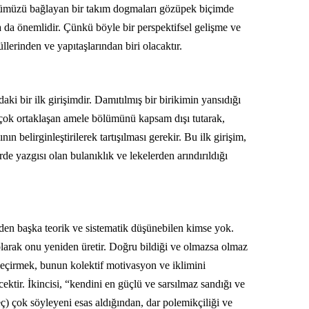
gözümüzü bağlayan bir takım dogmaları gözüpek biçimde
da önemlidir. Çünkü böyle bir perspektifsel gelişme ve
lerinden ve yapıtaşlarından biri olacaktır.
ki bir ilk girişimdir. Damıtılmış bir birikimin yansıdığı
z çok ortaklaşan amele bölümünü kapsam dışı tutarak,
n belirginleştirilerek tartışılması gerekir. Bu ilk girişim,
de yazgısı olan bulanıklık ve lekelerden arındırıldığı
enden başka teorik ve sistematik düşünebilen kimse yok.
olarak onu yeniden üretir. Doğru bildiği ve olmazsa olmaz
geçirmek, bunun kolektif motivasyon ve iklimini
ecektir. İkincisi, “kendini en güçlü ve sarsılmaz sandığı ve
) çok söyleyeni esas aldığından, dar polemikçiliği ve