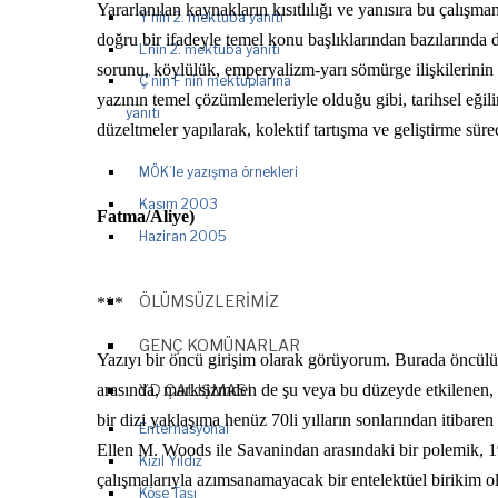
Yararlanılan kaynakların kısıtlılığı ve yanısıra bu çalışm
Y’nin 2. mektuba yanıtı
doğru bir ifadeyle temel konu başlıklarından bazılarında d
L’nin 2. mektuba yanıtı
sorunu, köylülük, emperyalizm-yarı sömürge ilişkilerinin 
Ç’nin F’nin mektuplarına
yazının temel çözümlemeleriyle olduğu gibi, tarihsel eğ
yanıtı
düzeltmeler yapılarak, kolektif tartışma ve geliştirme sür
MÖK’le yazışma örnekleri
Kasım 2003
Fatma/Aliye)
Haziran 2005
ÖLÜMSÜZLERIMIZ
***
GENÇ KOMÜNARLAR
Yazıyı bir öncü girişim olarak görüyorum. Burada öncülük
arasında, marksizmden de şu veya bu düzeyde etkilenen, 
YD ÇALIŞMASI
bir dizi yaklaşıma henüz 70li yılların sonlarından itibare
Enternasyonal
Ellen M. Woods ile Savanindan arasındaki bir polemik, 1980
Kızıl Yıldız
çalışmalarıyla azımsanamayacak bir entelektüel birikim o
Köşe Taşı