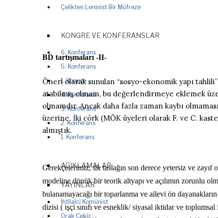
Çelikten Leninist Bir Müfreze
KONGRE VE KONFERANSLAR
6. Konferans
BD tartışmaları -II-
5. Konferans
Öneri olarak sunulan “sosyo-ekonomik yapı tahlili” 
1. Kongre
atabilmiş olmam, bu değerlendirmeye eklemek üzer
4. Konferans
olmamdır. Ancak daha fazla zaman kaybı olmaması 
3. Konferans
üzerine. İki cörk (MÖK üyeleri olarak F. ve C. kast
2. Konferans
almıştık.
1. Konferans
AÇIKLAMALAR
Gerekçelerimiz, ilk taslağın son derece yetersiz ve zayıf
modeline dönük bir teorik altyapı ve açılımın zorunlu olma
YAYINLAR
bulanamayacağı bir toparlanma ve ailevi ön dayanakların g
İhtilalci Komünist
dizisi ( işçi sınıfı ve esneklik/ siyasal iktidar ve toplu
Orak Çekiç