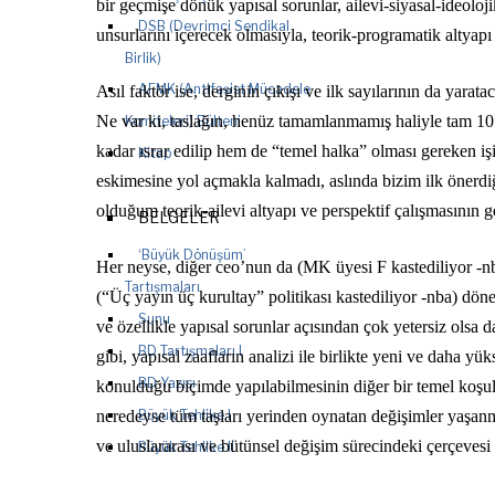
bir geçmişe dönük yapısal sorunlar, ailevi-siyasal-ideoloj
DSB (Devrimci Sendikal
unsurlarını içerecek olmasıyla, teorik-programatik altyap
Birlik)
AFMK (Antifaşist Mücadele
Asıl faktör ise, derginin çıkışı ve ilk sayılarının da ya
Ne var ki, taslağın, henüz tamamlanmamış haliyle tam 10
Komiteleri) Bülteni
kadar ısrar edilip hem de “temel halka” olması gereken işin
Kitap
eskimesine yol açmakla kalmadı, aslında bizim ilk önerdi
olduğum teorik-ailevi altyapı ve perspektif çalışmasının ge
BELGELER
‘Büyük Dönüşüm’
Her neyse, diğer ceo’nun da (MK üyesi F kastediliyor -nba
Tartışmaları
(“Üç yayın üç kurultay” politikası kastediliyor -nba) dönem
Sunu
ve özellikle yapısal sorunlar açısından çok yetersiz olsa d
BD Tartışmaları I
gibi, yapısal zaafların analizi ile birlikte yeni ve daha y
BD Yazısı
konulduğu biçimde yapılabilmesinin diğer bir temel koşu
neredeyse tüm taşları yerinden oynatan değişimler yaşanmı
Büyük Tehlike I
ve uluslararası ve bütünsel değişim sürecindeki çerçevesi b
Büyük Tehlike II