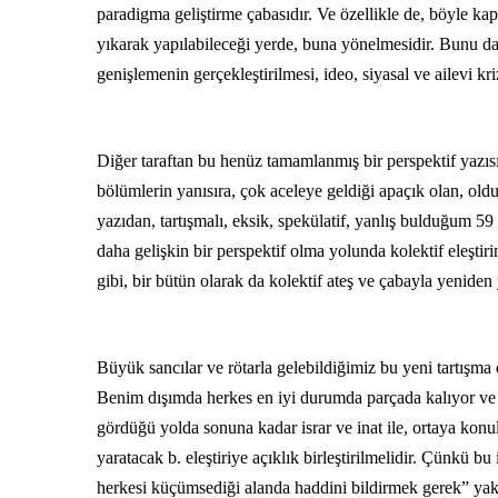
paradigma geliştirme çabasıdır. Ve özellikle de, böyle 
yıkarak yapılabileceği yerde, buna yönelmesidir. Bunu d
genişlemenin gerçekleştirilmesi, ideo, siyasal ve ailevi k
Diğer taraftan bu henüz tamamlanmış bir perspektif yazısı 
bölümlerin yanısıra, çok aceleye geldiği apaçık olan, old
yazıdan, tartışmalı, eksik, spekülatif, yanlış bulduğum 59 n
daha gelişkin bir perspektif olma yolunda kolektif eleştir
gibi, bir bütün olarak da kolektif ateş ve çabayla yeniden
Büyük sancılar ve rötarla gelebildiğimiz bu yeni tartışma
Benim dışımda herkes en iyi durumda parçada kalıyor ve e
gördüğü yolda sonuna kadar israr ve inat ile, ortaya kon
yaratacak b. eleştiriye açıklık birleştirilmelidir. Çünkü bu
herkesi küçümsediği alanda haddini bildirmek gerek” yakl