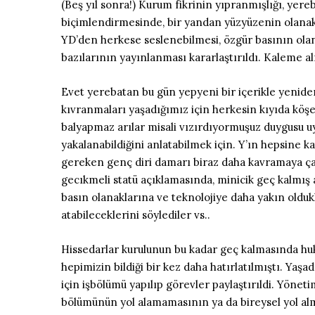
(Beş yıl sonra!) Kurum fikrinin yıpranmışlığı, yer
biçimlendirmesinde, bir yandan yüzyüzenin olanakl
YD’den herkese seslenebilmesi, özgür basının olana
bazılarının yayınlanması kararlaştırıldı. Kaleme al
Evet yerebatan bu gün yepyeni bir içerikle yenide
kıvranmaları yaşadığımız için herkesin kıyıda köş
balyapmaz arılar misali vızırdıyormuşuz duygusu uya
yakalanabildiğini anlatabilmek için. Y’ın hepsine ka
gereken genç diri damarı biraz daha kavramaya çalı
gecıkmeli statü açıklamasında, minicik geç kalmış 
basın olanaklarına ve teknolojiye daha yakın oldukl
atabileceklerini söylediler vs..
Hissedarlar kurulunun bu kadar geç kalmasında hukuk
hepimizin bildiği bir kez daha hatırlatılmıştı. Yaş
için işbölümü yapılıp görevler paylaştırıldi. Yönet
bölümünün yol alamamasının ya da bireysel yol alma