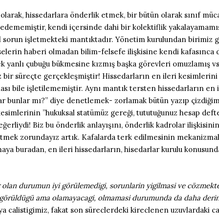
ik olarak, hissedarlara önderlik etmek, bir bütün olarak sınıf mü
dememiştir, kendi içersinde dahi bir kolektiflik yakalayamamış
ıl sorun işletmekteki mantıktadır. Yönetim kurulundan birimiz g
elerin haberi olmadan bilim-felsefe ilişkisine kendi kafasınca 
ek yanlı çubuğu bükmesine kızmış başka görevleri omuzlamış vs..v
z bir süreçte gerçekleşmiştir! Hissedarların en ileri kesimleri
ı bile işletilememiştir. Aynı mantık tersten hissedarların en 
çlar bunlar mı?” diye denetlemek- zorlamak bütün yazıp çizdiği
kesimlerinin ”hukuksal statümüz gereği, tututuğunuz hesap deft
liydi! Biz bu önderlik anlayışını, önderlik kadrolar ilişkisini
k etmek zorundayız artık. Kafalarda terk edilmesinin mekanizma
maya buradan, en ileri hissedarların, hisedarlar kurulu konusun
 olan durumun iyi görülemedigi, sorunlarin yigilmasi ve cözmekte
 görüldügü ama olamayacagi, olmamasi durumunda da daha derin b
 calistigimiz, fakat son süreclerdeki kireclenen uzuvlardaki cat