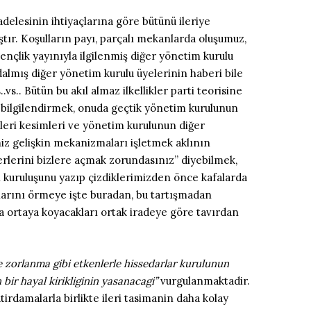
cadelesinin ihtiyaçlarına göre bütünü ileriye
tır. Koşulların payı, parçalı mekanlarda oluşumuz,
ençlik yayınıyla ilgilenmiş diğer yönetim kurulu
dalmış diğer yönetim kurulu üyelerinin haberi bile
s.. Bütün bu akıl almaz ilkellikler parti teorisine
ni bilgilendirmek, onuda geçtik yönetim kurulunun
ileri kesimleri ve yönetim kurulunun diğer
miz gelişkin mekanizmaları işletmek aklının
erlerini bizlere açmak zorundasınız” diyebilmek,
n kuruluşunu yazıp çizdiklerimizden önce kafalarda
larını örmeye işte buradan, bu tartışmadan
da ortaya koyacakları ortak iradeye göre tavırdan
 zorlanma gibi etkenlerle hissedarlar kurulunun
ir hayal kirikliginin yasanacagi”
vurgulanmaktadir.
irdamalarla birlikte ileri tasimanin daha kolay