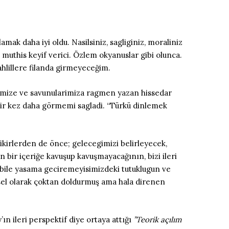
tlamak daha iyi oldu.
Nasilsiniz, sagliginiz, moraliniz
muthis keyif verici. Özlem okyanuslar gibi olunca.
lillere filanda girmeyeceğim.
rimize ve savunularimiza ragmen yazan hissedar
ir kez daha görmemi sagladi. “Türkü dinlemek
fikirlerden de önce; gelecegimizi belirleyecek,
in bir içeriğe kavuşup kavuşmayacağının, bizi ileri
 bile yasama geciremeyisimizdeki tutuklugun ve
sel olarak çoktan doldurmuş ama hala direnen
n ileri perspektif diye ortaya attığı
”Teorik açılım