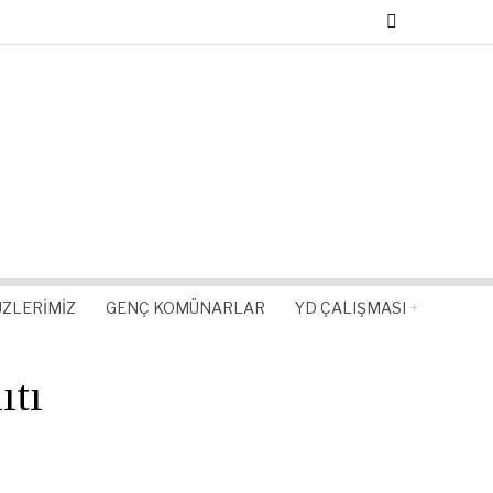
ZLERIMIZ
GENÇ KOMÜNARLAR
YD ÇALIŞMASI
ıtı