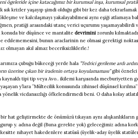
ni ögeleride içine katacağımız bir kurumsal inşa, kurumsal pratik 
ık sık krizler yaşayıp şimdi olduğu gibi bir kez daha tekrarla
ökleşme ve kalcılaşmayı yakalayabilmesi aynı eşiği atlamaya ba
ğmen, pratiği arasındaki utanç verici uçurumu yaşamayabilirdi
u konuda bir düşünce ve mantalite
devrimini
zorunlu kılmaktadır
vize edılememesini, bunun araclarinin ne olmasi gerektigi nokt
ız olmayan akıl almaz beceriksizliklerle.!
nlarımıza çubuğu bükeceği yerde hala
”Tedrici gerileme ardı ardın
ların üzerine çıkan bir iradenin ortaya koyulamaması”
gibi öznelci
aynaklı tipi tip veya Avo.. ikilemi karşısında mecburiyetten geli
aşayan y’lara ”Mültecilik konusunda zihinsel düşünsel kırılma” y
a yönelik vicdansızlığı öfkelendirmedi beni. O daha kolay atlat
 bir hat geliştirmekte de önümüzü tıkayan aynı alışkanlıkları
 gurup y. adına değil (Buna gerekte yok) geleceğimiz adına kork
kesitte nihayet hakedenlere statüsü (üyelik-aday üyelik statüle