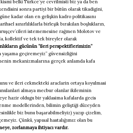
r kismi belki Türkce`ye cevrilmisti biz ya da ben
ndisini sonra partiyi bir bütün olarak tikadigini,
güne kadar olan en gelişkin kadro politikasını
hsel sınırlılıklarla birleşik bırakılan boşlukların,
 Kuruşçev’cileri istememesine rağmen Molotov ve
a, kollektif ve tek tek bireyler olarak
nlıkların gücünün ”ileri perspektiflerimizin”
ma yaşama geçiremeyiz” güvensizliğini
ştirmenin mekanizmalarına gerçek anlamda kafa
usunu ve ileri cekmekteki araclarin ortaya koyulmasi
r- sunulanlari almaya mecbur olanlar ikileminin
eye hazir oldugu bir yaklasima kafalarda gecis
lenme modellerinden, bilimin geliştiği düzeyden
inlikle biz bunu başarabilmeliyiz) yazıp çizelim,
emeyiz. Çünkü, yapısal hastalığımız olan bu
meye, zorlanmaya ihtiyacı vardır.