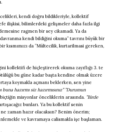
ı.
ikleri, kendi doğru bildikleriyle, kollektif
 ilişkisi, bilimlerdeki gelişmeler daha fazla ilgi
m demesine ragmen bir sey cikamadi. Ya da
el davranma kendi bildiğini okuma” tavrını büyük bir
 bir kısmımızı da ”Mültecilik, kurtarilmasi gereken,
ni kollektifi de hiçleştirerek okuma zayıflığı 3. te
 kötülüğü bu güne kadar başta kendine olmak üzere
 ortaya koymakla açmanı beklerken, sen yine
pı buna hazırmı siz hazırmısınız” ”Durumun
biçtiğin misyonlar önceliklerin arasında.
”Birde
tışacağız bunları. Ya bu kollektif senin
en ne zaman hazır olacaksın? Benim önerim;
 dinlemekle ve kavramaya calismakla işe başlaman.