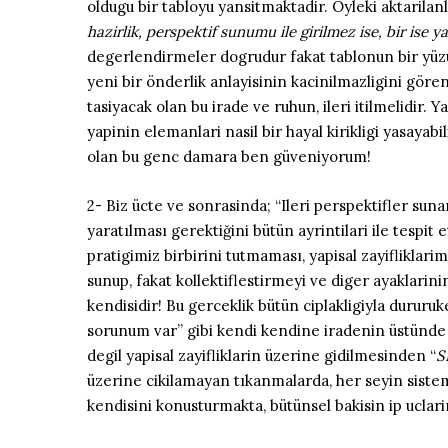
oldugu bir tabloyu yansitmaktadir. Öyleki aktarilan
hazirlik, perspektif sunumu ile girilmez ise, bir ise
degerlendirmeler dogrudur fakat tablonun bir yüzüdü
yeni bir önderlik anlayisinin kacinilmazligini göre
tasiyacak olan bu irade ve ruhun, ileri itilmelidir
yapinin elemanlari nasil bir hayal kirikligi yasaya
olan bu genc damara ben güveniyorum!
2- Biz ücte ve sonrasinda; “Ileri perspektifler suna
yaratılması gerektiğini bütün ayrintilari ile tespit
pratigimiz birbirini tutmaması, yapisal zayifliklar
sunup, fakat kollektiflestirmeyi ve diger ayaklari
kendisidir! Bu gerceklik bütün ciplakligiyla dururu
sorunum var” gibi kendi kendine iradenin üstünde m
degil yapisal zayifliklarin üzerine gidilmesinden “
S
üzerine cikilamayan tıkanmalarda, her seyin sistem
kendisini konusturmakta, bütünsel bakisin ip uclar