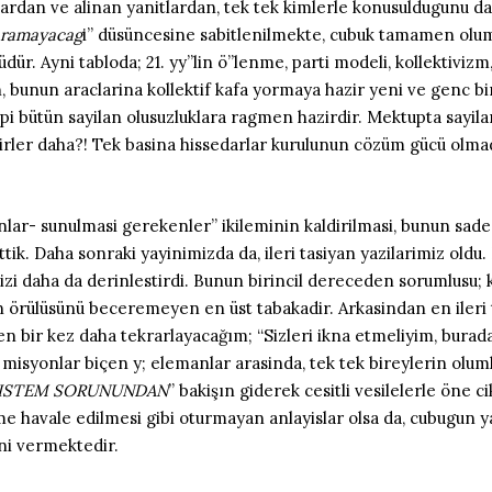
lardan ve alinan yanitlardan, tek tek kimlerle konusuldugunu dah
 yaramayacag
i” düsüncesine sabitlenilmekte, cubuk tamamen olum
r. Ayni tabloda; 21. yy”lin ö”lenme, parti modeli, kollektivizm
n, bunun araclarina kollektif kafa yormaya hazir yeni ve genc bi
. Yapi bütün sayilan olusuzluklara ragmen hazirdir. Mektupta sayi
bilirler daha?! Tek basina hissedarlar kurulunun cözüm gücü olm
nlar- sunulmasi gerekenler” ikileminin kaldirilmasi, bunun sadec
 ettik. Daha sonraki yayinimizda da, ileri tasiyan yazilarimiz ol
imizi daha da derinlestirdi. Bunun birincil dereceden sorumlusu;
nin örülüsünü beceremeyen en üst tabakadir. Arkasindan en ileri
ken bir kez daha tekrarlayacağım; “Sizleri ikna etmeliyim, bura
isyonlar biçen y; elemanlar arasinda, tek tek bireylerin oluml
ISTEM SORUNUNDAN
” bakişın giderek cesitli vesilelerle öne
e havale edilmesi gibi oturmayan anlayislar olsa da, cubugun y
ini vermektedir.