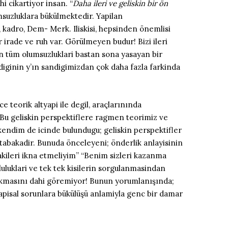
i cikartiyor insan. “
Daha ileri ve geliskin bir ön
suzluklara bükülmektedir. Yapilan
, kadro, Dem- Merk. Iliskisi, hepsinden önemlisi
r irade ve ruh var. Görülmeyen budur! Bizi ileri
lan tüm olumsuzluklari bastan sona yasayan bir
adiginin y’ın sandigimizdan çok daha fazla farkinda
e teorik altyapi ile degil, araçlarınında
du. Bu geliskin perspektiflere ragmen teorimiz ve
 kendim de icinde bulundugu; geliskin perspektifler
 tabakadir. Bunuda önceleyeni; önderlik anlayisinin
dakileri ikna etmeliyim” “Benim sizleri kazanma
uluklari ve tek tek kisilerin sorgulanmasindan
 cikmasını dahi göremiyor! Bunun yorumlanışında;
apisal sorunlara bükülüşü anlamiyla genc bir damar