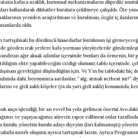
ebatana kafaca uzaklık, kurumsal mekanizmaların düpedüz unutul
arı kullanılarak dikkatler buralara çekilmeye çalışıldı. Öte y
klarının yeniden araştırılması ve kurulması, özgür iç ilanları
ınanlarda oldu.
n tartışılmalı bu dördüncü hissedarlar kurulunun işi girmeyece
ede gözden ırak yerlere kafa yorması yüzyüzelerde gündemleşti
ndıran ağır aksak adımlar içersinde bunları da örmenin, bir parça
tıldığım ekte yapabileceğim cizdigi olumsuz tablo içersinde, çeli
şması gerektiğini düşündüğüm için. Ve Y’ın bu tablodaki hiç do
adımda dahi, boynumuza sarılanlar, ” slg. atmak serbest mi?” di
arını ve gizli saklı köşeler (ya da yarı gizli saklı) konusunda,
 suçu işlendiği, bir an evvel bu yola girilmesi önerisi Avo.daki
adığımız ve yaşayacağımız sürecin rapor edilmesi onlar tarafinda
im kurulu, yönetim kurulu adayı diyeyim (ları kalmamıştı) yöneti
larla sınırlı oluşunu ayrıca tartışmak lazım. Ayrıca Proğramın 