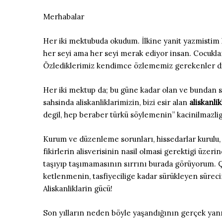
Merhabalar
Her iki mektubuda okudum. İlkine yanit yazmistim ki, 
her seyi ama her seyi merak ediyor insan. Cocukla
Özlediklerimiz kendimce özlememiz gerekenler di
Her iki mektup da; bu güne kadar olan ve bundan s
sahsinda aliskanliklarimizin, bizi esir alan
aliskanli
degil, hep beraber türkü söylemenin” kacinilmazli
Kurum ve düzenleme sorunları, hissedarlar kurulu, k
fikirlerin alisverisinin nasil olmasi gerektigi üzer
taşıyıp taşımamasının sırrını burada görüyorum. Ç
ketlenmenin, tasfiyecilige kadar sürükleyen sürec
Aliskanliklarin gücü!
Son yılların neden böyle yaşandığının gerçek yanıt