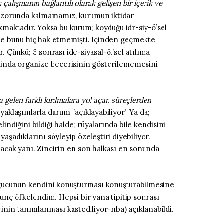
çalışmanın bağlantılı olarak gelişen bir içerik ve
mak zorunda kalmamamız, kurumun iktidar
kmaktadır. Yoksa bu kurum; koyduğu idr-siy-ö’sel
 ve bunu hiç hak etmemişti. İçinden geçmekte
. Çünkü; 3 sonrası ide-siyasal-ö.’sel atılıma
asinda organize becerisinin gösterilememesini
a gelen farklı kırılmalara yol açan süreçlerden
 yaklaşımlarla durum ”açıklayabiliyor” Ya da;
ndiğini bildiği halde; rüyalarında bile kendisini
aşadıklarını söyleyip özeleştiri diyebiliyor.
ılacak yanı. Zincirin en son halkası en sonunda
n gücünün kendini konuşturması konuşturabilmesine
unç öfkelendim. Hepsi bir yana tipitip sonrası
rinin tanımlanması kastediliyor-nba) açıklanabildi.