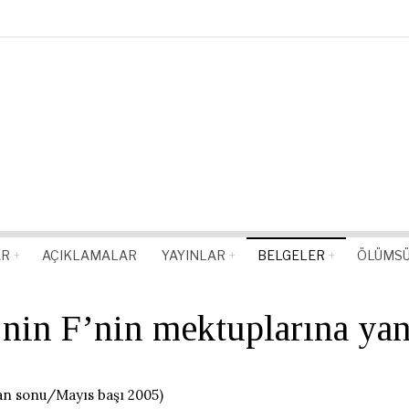
AR
AÇIKLAMALAR
YAYINLAR
BELGELER
ÖLÜMSÜ
nin F’nin mektuplarına yan
 sonu/Mayıs başı 2005)