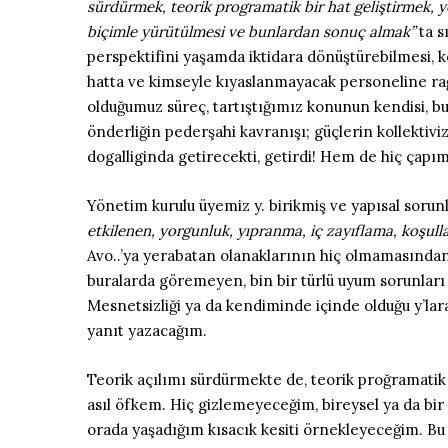
sürdürmek, teorik programatik bir hat geliştirmek, ye
biçimle yürütülmesi ve bunlardan sonuç almak”
ta s
perspektifini yaşamda iktidara dönüştürebilmesi, k
hatta ve kimseyle kıyaslanmayacak personeline ra
olduğumuz süreç, tartıştığımız konunun kendisi, b
önderliğin pederşahi kavranışı; güçlerin kollekti
dogalliginda getirecekti, getirdi! Hem de hiç çapım
Yönetim kurulu üyemiz y. birikmiş ve yapısal soru
etkilenen, yorgunluk, yıpranma, iç zayıflama, koşul
Avo..’ya yerabatan olanaklarının hiç olmamasından k
buralarda göremeyen, bin bir türlü uyum sorunları y
Mesnetsizliği ya da kendiminde içinde olduğu y’lar
yanıt yazacağım.
Teorik açılımı sürdürmekte de, teorik proğramatik
asıl öfkem. Hiç gizlemeyeceğim, bireysel ya da bir
orada yaşadığım kısacık kesiti örnekleyeceğim. Bu 