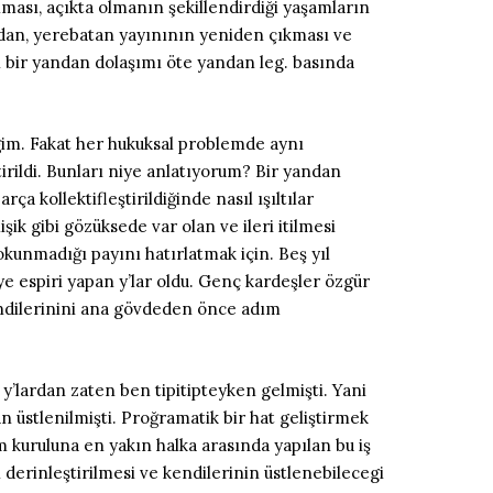
ması, açıkta olmanın şekillendirdiği yaşamların
andan, yerebatan yayınının yeniden çıkması ve
n bir yandan dolaşımı öte yandan leg. basında
ğim. Fakat her hukuksal problemde aynı
rildi. Bunları niye anlatıyorum? Bir yandan
 kollektifleştirildiğinde nasıl ışıltılar
şik gibi gözüksede var olan ve ileri itilmesi
kunmadığı payını hatırlatmak için. Beş yıl
ye espiri yapan y’lar oldu. Genç kardeşler özgür
 kendilerinini ana gövdeden önce adım
 y’lardan zaten ben tipitipteyken gelmişti. Yani
n üstlenilmişti. Proğramatik bir hat geliştirmek
m kuruluna en yakın halka arasında yapılan bu iş
derinleştirilmesi ve kendilerinin üstlenebilecegi