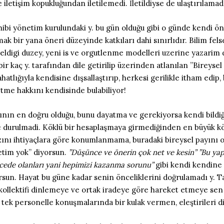
iletişim kopukluğundan iletilemedi. İletildiyse de ulaştırılamad
bi yönetim kurulundaki y. bu gün olduğu gibi o günde kendi öncel
bir yana öneri düzeyinde katkıları dahi sınırlıdır. Bilim felsefe
geldigi duzey, yeni is ve orgutlenme modelleri uzerine yazari
 bir kaç y. tarafından dile getirilip üzerinden atlanılan ”Bireys
atlığıyla kendisine dışsallaştırıp, herkesi gerilikle itham edip,
tme hakkını kendisinde bulabiliyor!
arının en doğru olduğu, bunu dayatma ve gerekiyorsa kendi bildiği
rinde durulmadi. Köklü bir hesaplaşmaya girmediğinden en büyük
ğzını ihtiyaçlara göre konumlanmama, buradaki bireysel payını
etim yok” diyorsun.
”Düşünce ve önerin çok net ve kesin” ”Bu ya
üncede olanları yani hepimizi kazanma sorunu”
gibi kendi kendine 
rsun. Hayat bu güne kadar senin önceliklerini doğrulamadı y. Tar
ıp kollektifi dinlemeye ve ortak iradeye göre hareket etmeye s
k tek personelle konuşmalarında bir kulak vermen, eleştirileri