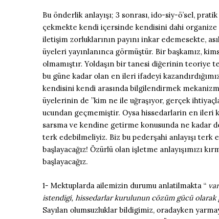
Bu önderlik anlayışı; 3 sonrası, ido-siy-ö’sel, prat
çekmekte kendi içersinde kendisini dahi organize e
iletişim zorluklarının payını inkar edemesekte, as
üyeleri yayınlanınca görmüştür. Bir başkamız, kims
olmamıştır. Yoldaşın bir tanesi diğerinin teoriye t
bu güne kadar olan en ileri ifadeyi kazandırdığımı
kendisini kendi arasında bilgilendirmek mekanizmas
üyelerinin de ”kim ne ile uğraşıyor, gerçek ihtiya
ucundan geçmemiştir. Oysa hissedarlarin en ileri 
sarsma ve kendine getirme konusunda ne kadar değer
terk edebilmeliyiz. Biz bu pederşahi anlayışı ter
başlayacağız! Özürlü olan işletme anlayışımızı kır
başlayacağız.
1- Mektuplarda ailemizin durumu anlatilmakta “
var
istendigi, hissedarlar kurulunun cözüm gücü olarak
Sayılan olumsuzluklar bildigimiz, oradayken yarmaya