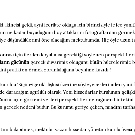
ikincisi geldi, ayni icerikte oldugu icin birincisiyle ic ice yani
rin ne kadar buyudugunu boy attiklarini fotograflardan gormek 
ye düşündüklerimi öne alacağım mektubumda. Hiç öyle uzun tah
onrası için ilerden koyulması gerektiği söylenen perspektifle
klarin gücünün
gercek duvarimiz oldugunu bütün hücrelerimle b
gini pratikten örmek zorunluluğunu beynime kazıdı !
urulda ‘Biçim-içerik’ ilişkisi üzerine söyleyeceklerimden yani 
inde duracağım ağırlıklı olarak. Yeni hissedarlar kurulunun gelişk
ünkü üçün görkemi ve ileri perspektiflerine ragmen bir tekini
in gercek nedeni budur. Bu kurumu geriye çeken, miadını tarih
ını bulabilmek, mektubu yazan hissedar yönetim kurulu üyesi y’ı