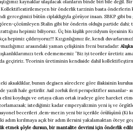
laştığımız kaynaklar ulaşılacak olanların binde biri bile değil. Bi
llektiflestirilemeyen bir önderlik tarzinin basta önderlerin ke
ndi gercegimizi bütün ciplakligiyla görüyor insan. SBKP gibi bu 
gören-çözümleyen Stalin gibi bir önderin olduğu partide dahi; tari
attığını hepimiz biliyoruz. Üç bin kişilik prezidyum üyesinin
ukça hepimiz çıldırıyoruz!!! Kızgınlığımız ile, kendi duvarlarımızl
mazlığımız arasındaki yaman çelişkinin freni buradadır:
Alışka
lışkanlıklarımızı terk edemememiz ”Biz iyi teoriler üretiriz a
ada geçiririz. Teorinin üretiminin kendiside dahil kollektifle
teki aksakliklar, bunun degisen süreclere göre iliskisinin kurul
e de yazili hale getirilir. Asil zorluk ileri perspektifler sunanla
na elini koydugu ve ortaya cikan ortak iradeye göre hareket etm
 zorlamazsak; istediğimiz kadar emperyalizmin yeni iş ve örgüt
onel becerileri ,dem-mer.in yeni bir içerikle örülüşünü (Ki kes
i adım kırılmaya açık bir adım ilersini yakalamaktan öteye geç
ik etmek şöyle dursun, bir mantalite devrimi için önderlik edil