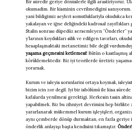
Bir süredir geriye dönüslerle ilgili arastiriyoruz. U
okumadim. Bir kisminin cevrilmedigini sanıyorum. Ko
yani bildigimiz seyleri somutluklariyla okudukca ke
yakalayan ve iğne deliğindeki kadrosal zayıflıkları 
Stalin sonrası düpedüz sersemleyen ”Önderler” yar
y’larının koydukları silik ve edilgen tavırları, okud
hesaplaşmaktaki metanetimiz bile değil vurdumduy
yaşama geçmesini ketlemesi!
Bütün o kastlaşmış a
körüklemektedir. Biz iyi teorilerde üretiriz yaşam
yorarsak.
Kurum ve isleyis sorunlarini ortaya koymak, isleyis
bizim icin zor degil. Iyi bir isbölümü ile kisa süred
kafalarda yenilmesi gerektigi. Herkesin tasin alti
yapabilmek. Biz bu zihniyet devrimini hep birlikte
yararlanarak mükemmel kurum işleyişleri, organizasy
aynı çemberde dönüp durmaktan, en fazla geriye ik
önderlik anlayışı başta kendisini tıkamıştır.
Önderl