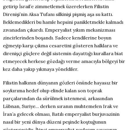
getirip İsrail’e zimmetlemek üzerelerken Filistin
Direnişi’nin Aksa Tufanı silkinişi pişmiş aşa su kattı.
Beklemedikleri bu hamle hepsini panikletmekle kalmadı
zıvanadan çıkardı. Emperyalist yıkım mekanizması
zincirlerinden boşandı. Sadece kendilerine boyun
eğmeyip karşı çıkma cesaretini gösteren halklara ve
direnişçi güçlere değil sistemin dayattığı kurallara biat
etmeyecek herkese gözdağı verme amacıyla bölgeyi bir
kez daha yakıp yıkmaya yöneldiler.
Filistin halkının dünyanın gözleri önünde hayasız bir
soykırıma hedef olup elinde kalan son toprak
parçalarından da sürülmek istenmesi, arkasından
Lübnan, Suriye… derken sıranın muhtemelen Irak ve
İran’a gelecek olması, Batılı emperyalist burjuvazinin
nasıl bir yeni dünya düzeni peşinde koştuğunun
göstergesidir. İkinci emperyalist paylaşım savaşının