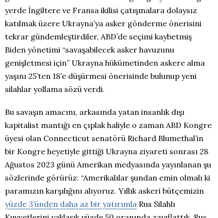
yerde İngiltere ve Fransa ikilisi çatışmalara dolaysız
katılmak üzere Ukrayna’ya asker gönderme önerisini
tekrar gündemleştirdiler, ABD’de seçimi kaybetmiş
Biden yönetimi “savaşabilecek asker havuzunu
genişletmesi için” Ukrayna hükümetinden askere alma
yaşını 25’ten 18’e düşürmesi önerisinde bulunup yeni
silahlar yollama sözü verdi.
Bu savaşın amacını, arkasında yatan insanlık dışı
kapitalist mantığı en çıplak haliyle o zaman ABD Kongre
üyesi olan Connecticut senatörü Richard Blumethal’in
bir Kongre heyetiyle gittiği Ukrayna ziyareti sonrası 28
Ağustos 2023 günü Amerikan medyasında yayınlanan şu
sözlerinde görürüz: “Amerikalılar şundan emin olmalı ki
paramızın karşılığını alıyoruz. Yıllık askeri bütçemizin
yüzde 3’ünden daha az bir yatırımla
Rus Silahlı
Kuvvetlerini yaklaşık yüzde 50 oranında zayıflattık, Rus