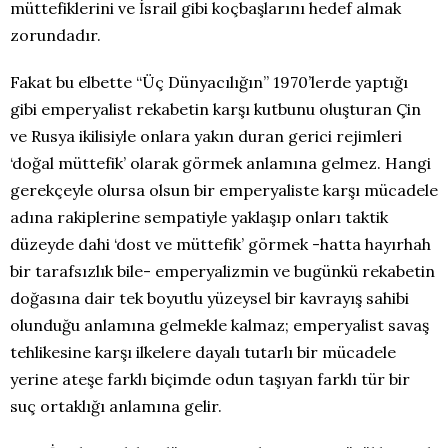
müttefiklerini ve İsrail gibi koçbaşlarını hedef almak
zorundadır.
Fakat bu elbette “Üç Dünyacılığın” 1970’lerde yaptığı
gibi emperyalist rekabetin karşı kutbunu oluşturan Çin
ve Rusya ikilisiyle onlara yakın duran gerici rejimleri
‘doğal müttefik’ olarak görmek anlamına gelmez. Hangi
gerekçeyle olursa olsun bir emperyaliste karşı mücadele
adına rakiplerine sempatiyle yaklaşıp onları taktik
düzeyde dahi ‘dost ve müttefik’ görmek -hatta hayırhah
bir tarafsızlık bile- emperyalizmin ve bugünkü rekabetin
doğasına dair tek boyutlu yüzeysel bir kavrayış sahibi
olunduğu anlamına gelmekle kalmaz; emperyalist savaş
tehlikesine karşı ilkelere dayalı tutarlı bir mücadele
yerine ateşe farklı biçimde odun taşıyan farklı tür bir
suç ortaklığı anlamına gelir.