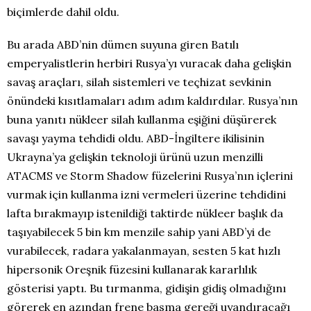
biçimlerde dahil oldu.
Bu arada ABD’nin dümen suyuna giren Batılı
emperyalistlerin herbiri Rusya’yı vuracak daha gelişkin
savaş araçları, silah sistemleri ve teçhizat sevkinin
önündeki kısıtlamaları adım adım kaldırdılar. Rusya’nın
buna yanıtı nükleer silah kullanma eşiğini düşürerek
savaşı yayma tehdidi oldu. ABD-İngiltere ikilisinin
Ukrayna’ya gelişkin teknoloji ürünü uzun menzilli
ATACMS ve Storm Shadow füzelerini Rusya’nın içlerini
vurmak için kullanma izni vermeleri üzerine tehdidini
lafta bırakmayıp istenildiği taktirde nükleer başlık da
taşıyabilecek 5 bin km menzile sahip yani ABD’yi de
vurabilecek, radara yakalanmayan, sesten 5 kat hızlı
hipersonik Oreşnik füzesini kullanarak kararlılık
gösterisi yaptı. Bu tırmanma, gidişin gidiş olmadığını
görerek en azından frene basma gereği uyandıracağı