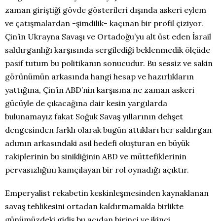
zaman giriştiği gövde gösterileri dışında askeri eylem
ve çatışmalardan -şimdilik- kaçınan bir profil çiziyor.
Çin’in Ukrayna Savaşı ve Ortadoğu’yu alt üst eden İsrail
saldırganlığı karşısında sergilediği beklenmedik ölçüde
pasif tutum bu politikanın sonucudur. Bu sessiz ve sakin
görünümün arkasında hangi hesap ve hazırlıkların
yattığına, Çin’in ABD’nin karşısına ne zaman askeri
gücüyle de çıkacağına dair kesin yargılarda
bulunamayız fakat Soğuk Savaş yıllarının dehşet
dengesinden farklı olarak bugün attıkları her saldırgan
adımın arkasındaki asıl hedefi oluşturan en büyük
rakiplerinin bu sinikliğinin ABD ve müttefiklerinin
pervasızlığını kamçılayan bir rol oynadığı açıktır.
Emperyalist rekabetin keskinleşmesinden kaynaklanan
savaş tehlikesini ortadan kaldırmamakla birlikte
günümüzdeki gidiş bu açıdan birinci ve ikinci