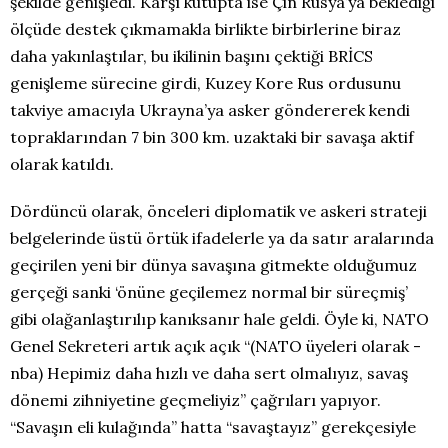
şekilde genişledi. Karşı kutupta ise Çin Rusya’ya beklediği
ölçüde destek çıkmamakla birlikte birbirlerine biraz
daha yakınlaştılar, bu ikilinin başını çektiği BRİCS
genişleme sürecine girdi, Kuzey Kore Rus ordusunu
takviye amacıyla Ukrayna’ya asker göndererek kendi
topraklarından 7 bin 300 km. uzaktaki bir savaşa aktif
olarak katıldı.
Dördüncü olarak, önceleri diplomatik ve askeri strateji
belgelerinde üstü örtük ifadelerle ya da satır aralarında
geçirilen yeni bir dünya savaşına gitmekte olduğumuz
gerçeği sanki ‘önüne geçilemez normal bir süreçmiş’
gibi olağanlaştırılıp kanıksanır hale geldi. Öyle ki, NATO
Genel Sekreteri artık açık açık “(NATO üyeleri olarak -
nba) Hepimiz daha hızlı ve daha sert olmalıyız, savaş
dönemi zihniyetine geçmeliyiz” çağrıları yapıyor.
“Savaşın eli kulağında” hatta “savaştayız” gerekçesiyle