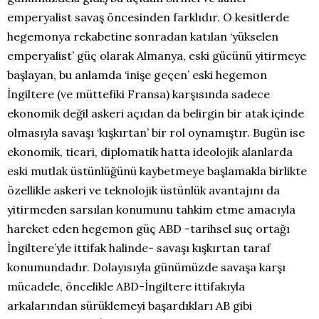
emperyalist savaş öncesinden farklıdır. O kesitlerde
hegemonya rekabetine sonradan katılan ‘yükselen
emperyalist’ güç olarak Almanya, eski gücünü yitirmeye
başlayan, bu anlamda ‘inişe geçen’ eski hegemon
İngiltere (ve müttefiki Fransa) karşısında sadece
ekonomik değil askeri açıdan da belirgin bir atak içinde
olmasıyla savaşı ‘kışkırtan’ bir rol oynamıştır. Bugün ise
ekonomik, ticari, diplomatik hatta ideolojik alanlarda
eski mutlak üstünlüğünü kaybetmeye başlamakla birlikte
özellikle askeri ve teknolojik üstünlük avantajını da
yitirmeden sarsılan konumunu tahkim etme amacıyla
hareket eden hegemon güç ABD -tarihsel suç ortağı
İngiltere’yle ittifak halinde- savaşı kışkırtan taraf
konumundadır. Dolayısıyla günümüzde savaşa karşı
mücadele, öncelikle ABD-İngiltere ittifakıyla
arkalarından sürüklemeyi başardıkları AB gibi