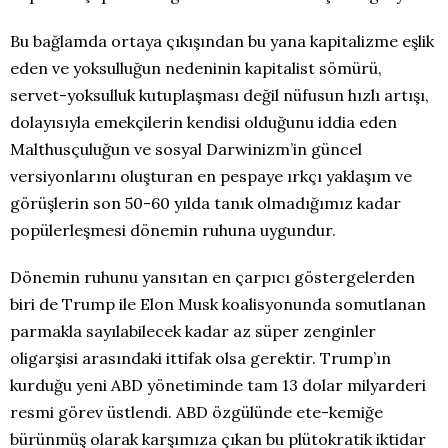
Bu bağlamda ortaya çıkışından bu yana kapitalizme eşlik
eden ve yoksulluğun nedeninin kapitalist sömürü,
servet-yoksulluk kutuplaşması değil nüfusun hızlı artışı,
dolayısıyla emekçilerin kendisi olduğunu iddia eden
Malthusçuluğun ve sosyal Darwinizm’in güncel
versiyonlarını oluşturan en pespaye ırkçı yaklaşım ve
görüşlerin son 50-60 yılda tanık olmadığımız kadar
popülerleşmesi dönemin ruhuna uygundur.
Dönemin ruhunu yansıtan en çarpıcı göstergelerden
biri de Trump ile Elon Musk koalisyonunda somutlanan
parmakla sayılabilecek kadar az süper zenginler
oligarşisi arasındaki ittifak olsa gerektir. Trump’ın
kurduğu yeni ABD yönetiminde tam 13 dolar milyarderi
resmi görev üstlendi. ABD özgülünde ete-kemiğe
bürünmüş olarak karşımıza çıkan bu plütokratik iktidar