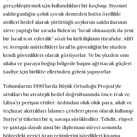
gerçekleştirmek için kullandıkları bir koçbaşı. Siyonist
saldırganlığın çoluk çocuk demeden hatta özellikle
sivilleri hedef alarak yürüttüğü soykırım saldırılarının
zirve yaptığı bir sırada Biden’ın “İsrail olmasaydı da yeni
bir İsrail icat ederdik” sözü bu kirli ilişkinin itirafıdır. ABD
ve Avrupalı müttefikleri İsrail’in güvenliğini bu yüzden
kendi güvenlikleri olarak görüyorlar. Ve bu yüzden onu
silaha ve paraya boğup bölgede başını ağrıtacak güçleri
tasfiye için birlikte ellerinden geleni yapıyorlar.
Tohumlarını 1990’larda Büyük Ortadoğu Projesi’yle
attıkları bu stratejik hedef doğrultusunda önce Irak ve
Libya’yı perişan ettiler. Ardından oluk oluk para, silah ve
teçhizat akıttıkları İslamcı çeteleri piyon olarak kullanıp
Suriye’yi tüketici bir iç savaşa sürüklediler. Tehdit, rüşvet
ve şantaja dayalı sinsi bir diplomasi süreci sonunda
bölgedeki gerici Arap rejimlerini istedikleri kıvama