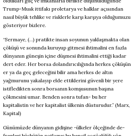
oldukları güç ve imkanlarla birlikte düşünüldüğünde
Trump-Musk ittifakı proletarya ve halklar açısından
nasıl büyük tehlike ve risklerle karşı karşıya olduğumuzu
gösteriyor bizlere.
“Sermaye, (…) pratikte insan soyunun yaklaşmakta olan
çöküşü ve sonunda kuruyup gitmesi ihtimalini en fazla
dünyanın güneşin içine düşmesi ihtimalini ettiği kadar
dert eder. Her borsa dolandırıcılığında herkes çöküşün
er ya da geç geleceğini bilir ama herkes de altın
yağmurunu yakalayıp elde ettiklerini güvenli bir yere
istifledikten sonra borsanın komşusunun başına
çökmesini umar. Benden sonra tufan- bu her
kapitalistin ve her kapitalist ülkenin düsturudur.” (Marx,
Kapital)
Günümüzde dünyanın gidişine -ülkeler ölçeğinde de-
frenleri büsbütün patlamış bu bencil açgözlülük yön