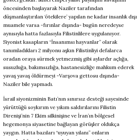
öncesinden başlayarak Naziler tarafından
düşmanlaştırılan ‘ötekilere’ yapılan ne kadar insanlık dışı
muamele varsa -fırınlar dışında- bugün neredeyse
aynısıyla hatta fazlasıyla Filistinlilere uygulanıyor.
Siyonist kasapların “İnsanımsı hayvanlar” olarak
tanımladıkları 2 milyonu aşkın Filistinliyi defalarca
oradan oraya sürmek yetmezmiş gibi aylardır açlığa,
susuzluğa, bakımsızlığa, hastanesizliğe mahkum ederek
yavaş yavaş öldürmeyi -Varşova gettosu dışında-
Naziler bile yapmadı.
İsrail siyonizminin Batı’nın sınırsız desteği sayesinde
yürüttüğü soykırım ve yıkım saldırılarını Filistin
Direnişi’nin 7 Ekim silkinişine ve İran’ın bölgesel
hegemonya siyasetine bağlayan görüşler oldukça
yaygın. Hatta bazıları “uyuyan yılanı” onların