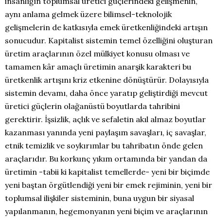
insanlığın toplumsal üretici güçlerindeki gelişmenin,
aynı anlama gelmek üzere bilimsel-teknolojik
gelişmelerin de katkısıyla emek üretkenliğindeki artışın
sonucudur. Kapitalist sistemin temel özelliğini oluşturan
üretim araçlarının özel mülkiyet konusu olması ve
tamamen kâr amaçlı üretimin anarşik karakteri bu
üretkenlik artışını kriz etkenine dönüştürür. Dolayısıyla
sistemin devamı, daha önce yaratıp geliştirdiği mevcut
üretici güçlerin olağanüstü boyutlarda tahribini
gerektirir. İşsizlik, açlık ve sefaletin akıl almaz boyutlar
kazanması yanında yeni paylaşım savaşları, iç savaşlar,
etnik temizlik ve soykırımlar bu tahribatın önde gelen
araçlarıdır. Bu korkunç yıkım ortamında bir yandan da
üretimin -tabii ki kapitalist temellerde- yeni bir biçimde
yeni baştan örgütlendiği yeni bir emek rejiminin, yeni bir
toplumsal ilişkiler sisteminin, buna uygun bir siyasal
yapılanmanın, hegemonyanın yeni biçim ve araçlarının