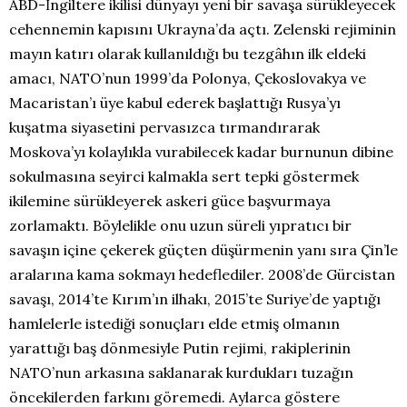
ABD-İngiltere ikilisi dünyayı yeni bir savaşa sürükleyecek
cehennemin kapısını Ukrayna’da açtı. Zelenski rejiminin
mayın katırı olarak kullanıldığı bu tezgâhın ilk eldeki
amacı, NATO’nun 1999’da Polonya, Çekoslovakya ve
Macaristan’ı üye kabul ederek başlattığı Rusya’yı
kuşatma siyasetini pervasızca tırmandırarak
Moskova’yı kolaylıkla vurabilecek kadar burnunun dibine
sokulmasına seyirci kalmakla sert tepki göstermek
ikilemine sürükleyerek askeri güce başvurmaya
zorlamaktı. Böylelikle onu uzun süreli yıpratıcı bir
savaşın içine çekerek güçten düşürmenin yanı sıra Çin’le
aralarına kama sokmayı hedeflediler. 2008’de Gürcistan
savaşı, 2014’te Kırım’ın ilhakı, 2015’te Suriye’de yaptığı
hamlelerle istediği sonuçları elde etmiş olmanın
yarattığı baş dönmesiyle Putin rejimi, rakiplerinin
NATO’nun arkasına saklanarak kurdukları tuzağın
öncekilerden farkını göremedi. Aylarca göstere