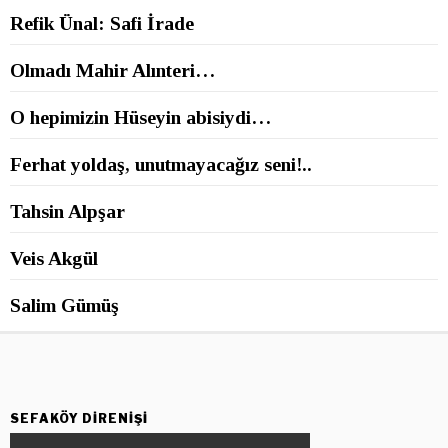
Refik Ünal: Safi İrade
Olmadı Mahir Alınteri…
O hepimizin Hüseyin abisiydi…
Ferhat yoldaş, unutmayacağız seni!..
Tahsin Alpşar
Veis Akgül
Salim Gümüş
SEFAKÖY DIRENIŞI