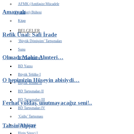
AFMK (Antifaşist Mücadele
Amasyalı
Komiteleri) Bülteni
Kitap
BELGELER
Refik Ünal: Safi İrade
‘Büyük Dönüşüm’ Tartışmaları
Sunu
Olmadı Mahir Alınteri…
BD Tartışmaları I
BD Yazısı
Büyük Tehlike I
O hepimizin Hüseyin abisiydi…
Büyük Tehlike II
BD Tartışmaları II
BD Tartışmaları III
Ferhat yoldaş, unutmayacağız seni!..
BD Tartışmaları IV
‘Gidiş’ Tartışması
Tahsin Alpşar
Hizip Süreci
Hizip Süreci I