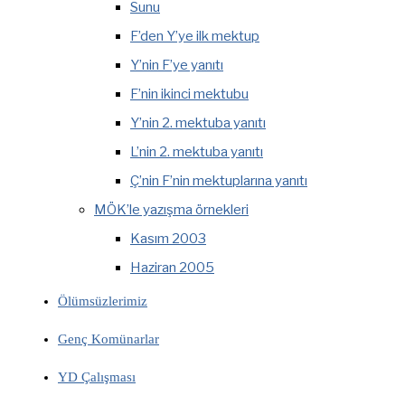
Sunu
F’den Y’ye ilk mektup
Y’nin F’ye yanıtı
F’nin ikinci mektubu
Y’nin 2. mektuba yanıtı
L’nin 2. mektuba yanıtı
Ç’nin F’nin mektuplarına yanıtı
MÖK’le yazışma örnekleri
Kasım 2003
Haziran 2005
Ölümsüzlerimiz
Genç Komünarlar
YD Çalışması