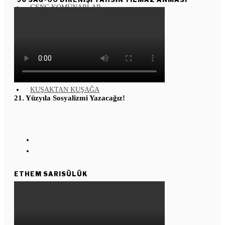
GENÇ KOMÜNARLAR
YD ÇALIŞMASI
Enternasyonal
Kızıl Yıldız
Köşe Taşı
KUŞAKTAN KUŞAĞA
21. Yüzyıla Sosyalizmi Yazacağız!
ETHEM SARISÜLÜK