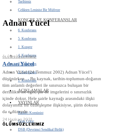
Tarihimiz
Çelikten Leninist Bir Müfreze
KONGRE VE KONFERANSLAR
Adnan Yücel
6. Konferans
5. Konferans
1. Kongre
4. Konferans
ÖLÜMSÜZLERIMIZ
Adnan Yücel
3. Konferans
Adnan Yücel (24 Temmuz 2002) Adnan Yücel’i
2. Konferans
düşünürken… Bu kaynak, tarihin-toplumun-doğanın
1. Konferans
tüm anlamlı değerleri ile sınırsızca buluşan bir
AÇIKLAMALAR
derinlikte ise eğer, şiir de imgelerini o sınırsızlık
içinde dokur. Hele şairle kaynağı arasındaki ilişki
YAYINLAR
dolayımsız bir özdeşleşme ilişkisiyse, şiirin dokusu
da o düzeyde
İhtilalci Komünist
24 Haziran 2021
Orak Çekiç
ÖLÜMSÜZLERİMİZ
DSB (Devrimci Sendikal Birlik)