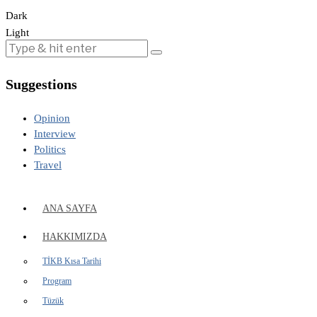
Dark
Light
Suggestions
Opinion
Interview
Politics
Travel
ANA SAYFA
HAKKIMIZDA
TİKB Kısa Tarihi
Program
Tüzük