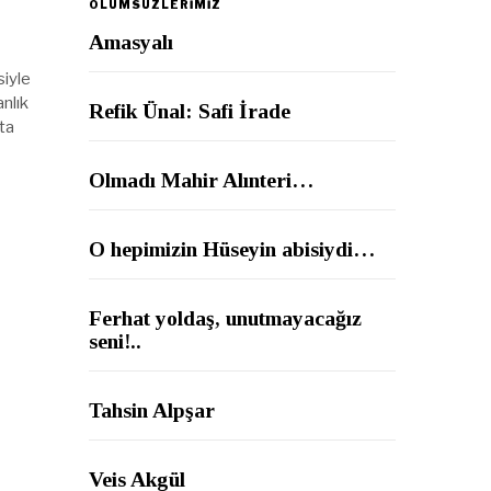
ÖLÜMSÜZLERİMİZ
Amasyalı
siyle
anlık
Refik Ünal: Safi İrade
ta
Olmadı Mahir Alınteri…
O hepimizin Hüseyin abisiydi…
Ferhat yoldaş, unutmayacağız
seni!..
Tahsin Alpşar
Veis Akgül