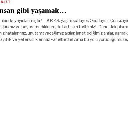
ANŞET
 insan gibi yaşamak…
ihinde yayınlanmıştır/ TİKB 43. yaşını kutluyor. Onurluyuz! Çünkü iyi
klarımız ve başaramadıklarımızla bu bizim tarihimiz!.. Düne dair pişm
ız hatalarımız, unutamayacağımız acılar, lanetlediğimiz anılar, aşmak
zayıflık ve yetersizliklerimiz var elbette! Ama bu yolu yürüdüğümüze,