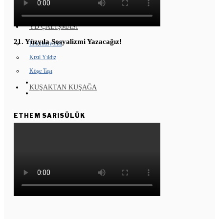
GENÇ KOMÜNARLAR
YD ÇALIŞMASI
21. Yüzyıla Sosyalizmi Yazacağız!
Enternasyonal
Kızıl Yıldız
Köşe Taşı
KUŞAKTAN KUŞAĞA
ETHEM SARISÜLÜK