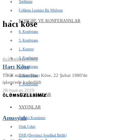
Tarihimiz
Çelikten Leninist Bir Müfreze
KONGRE VE KONFERANSLAR
hacı köse
6. Konferans
5. Konferans
1. Kongre
4. Konferans
ÖLÜMSÜZLERIMIZ
Hacı Köse
3. Konferans
TİKB militanı Hacı Köse, 22 Şubat 1980'de
2. Konferans
işkencede katledildi
1. Konferans
28 Haziran 2019
AÇIKLAMALAR
ÖLÜMSÜZLERİMİZ
YAYINLAR
Amasyalı
İhtilalci Komünist
Orak Çekiç
DSB (Devrimci Sendikal Birlik)