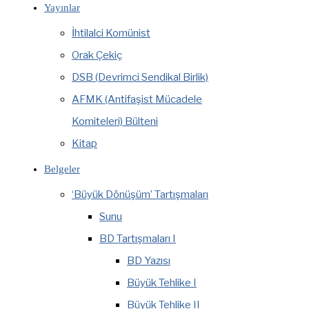
Yayınlar
İhtilalci Komünist
Orak Çekiç
DSB (Devrimci Sendikal Birlik)
AFMK (Antifaşist Mücadele
Komiteleri) Bülteni
Kitap
Belgeler
‘Büyük Dönüşüm’ Tartışmaları
Sunu
BD Tartışmaları I
BD Yazısı
Büyük Tehlike I
Büyük Tehlike II