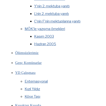
Y’nin 2. mektuba yanıtı
L’nin 2. mektuba yanıtı
Ç’nin F’nin mektuplarına yanıtı
MÖK’le yazışma örnekleri
Kasım 2003
Haziran 2005
Ölümsüzlerimiz
Genç Komünarlar
YD Çalışması
Enternasyonal
Kızıl Yıldız
Köşe Taşı
Kuşaktan Kuşağa