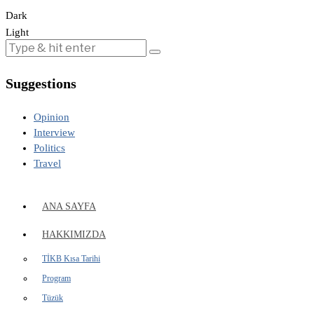
Dark
Light
Suggestions
Opinion
Interview
Politics
Travel
ANA SAYFA
HAKKIMIZDA
TİKB Kısa Tarihi
Program
Tüzük