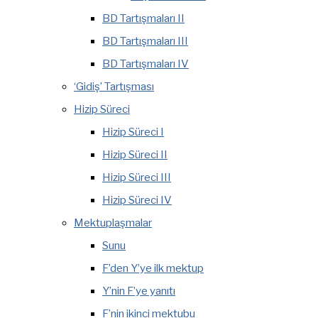
BD Tartışmaları II
BD Tartışmaları III
BD Tartışmaları IV
‘Gidiş’ Tartışması
Hizip Süreci
Hizip Süreci I
Hizip Süreci II
Hizip Süreci III
Hizip Süreci IV
Mektuplaşmalar
Sunu
F’den Y’ye ilk mektup
Y’nin F’ye yanıtı
F’nin ikinci mektubu