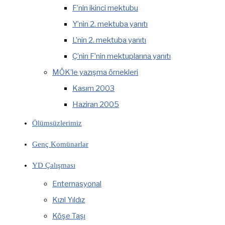
F’nin ikinci mektubu
Y’nin 2. mektuba yanıtı
L’nin 2. mektuba yanıtı
Ç’nin F’nin mektuplarına yanıtı
MÖK’le yazışma örnekleri
Kasım 2003
Haziran 2005
Ölümsüzlerimiz
Genç Komünarlar
YD Çalışması
Enternasyonal
Kızıl Yıldız
Köşe Taşı