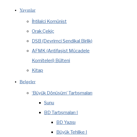
Yayınlar
İhtilalci Komünist
Orak Çekiç
DSB (Devrimci Sendikal Birlik)
AFMK (Antifaşist Mücadele
Komiteleri) Bülteni
Kitap
Belgeler
‘Büyük Dönüşüm’ Tartışmaları
Sunu
BD Tartışmaları I
BD Yazısı
Büyük Tehlike I