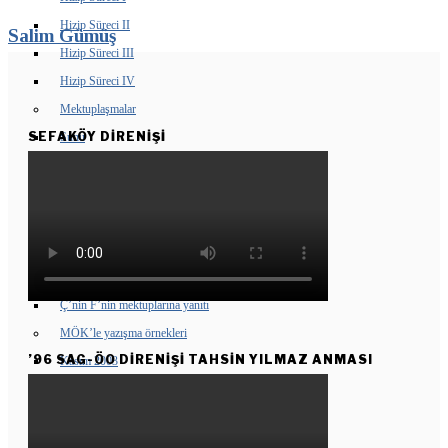
Hizip Süreci II
Salim Gümüş
Hizip Süreci III
Hizip Süreci IV
Mektuplaşmalar
SEFAKÖY DIRENIŞI
Sunu
F’den Y’ye ilk mektup
Y’nin F’ye yanıtı
F’nin ikinci mektubu
Y’nin 2. mektuba yanıtı
L’nin 2. mektuba yanıtı
Ç’nin F’nin mektuplarına yanıtı
MÖK’le yazışma örnekleri
’96 SAG-ÖO DİRENİŞİ TAHSİN YILMAZ ANMASI
Kasım 2003
Haziran 2005
ÖLÜMSÜZLERIMIZ