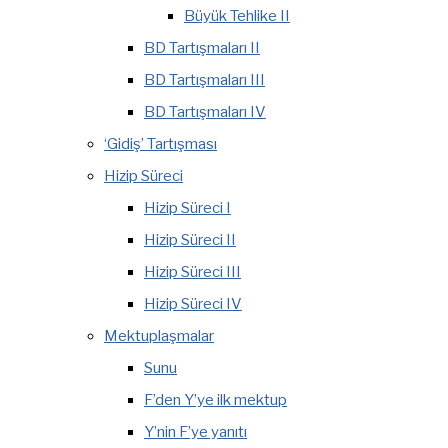
Büyük Tehlike II
BD Tartışmaları II
BD Tartışmaları III
BD Tartışmaları IV
‘Gidiş’ Tartışması
Hizip Süreci
Hizip Süreci I
Hizip Süreci II
Hizip Süreci III
Hizip Süreci IV
Mektuplaşmalar
Sunu
F’den Y’ye ilk mektup
Y’nin F’ye yanıtı