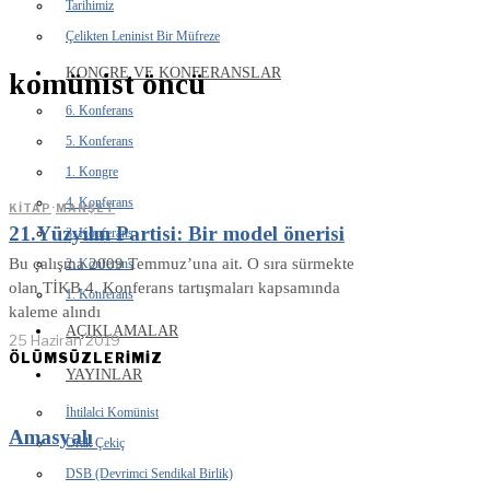
Tarihimiz
Çelikten Leninist Bir Müfreze
KONGRE VE KONFERANSLAR
komünist öncü
6. Konferans
5. Konferans
1. Kongre
4. Konferans
KITAP
·
MANŞET
21.Yüzyılın Partisi: Bir model önerisi
3. Konferans
Bu çalışma 2009 Temmuz’una ait. O sıra sürmekte
2. Konferans
olan TİKB 4. Konferans tartışmaları kapsamında
1. Konferans
kaleme alındı
AÇIKLAMALAR
25 Haziran 2019
ÖLÜMSÜZLERİMİZ
YAYINLAR
İhtilalci Komünist
Amasyalı
Orak Çekiç
DSB (Devrimci Sendikal Birlik)