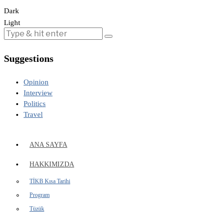
Dark
Light
Suggestions
Opinion
Interview
Politics
Travel
ANA SAYFA
HAKKIMIZDA
TİKB Kısa Tarihi
Program
Tüzük