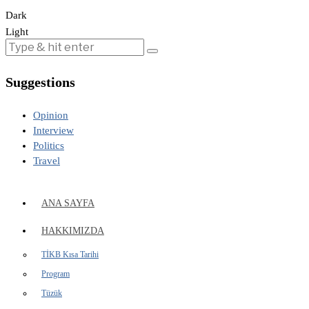
Dark
Light
Suggestions
Opinion
Interview
Politics
Travel
ANA SAYFA
HAKKIMIZDA
TİKB Kısa Tarihi
Program
Tüzük