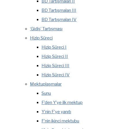
BD Tartışmaları II
BD Tartışmaları III
BD Tartışmaları IV
‘Gidiş’ Tartışması
Hizip Süreci
Hizip Süreci I
Hizip Süreci II
Hizip Süreci III
Hizip Süreci IV
Mektuplaşmalar
Sunu
F’den Y’ye ilk mektup
Y’nin F’ye yanıtı
F’nin ikinci mektubu