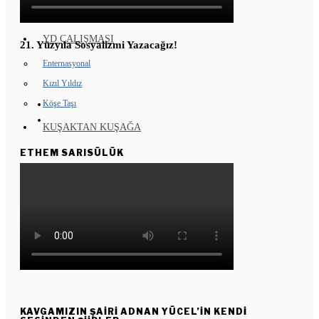
GENÇ KOMÜNARLAR
YD ÇALIŞMASI
21. Yüzyıla Sosyalizmi Yazacağız!
Enternasyonal
Kızıl Yıldız
Köşe Taşı
KUŞAKTAN KUŞAĞA
ETHEM SARISÜLÜK
KAVGAMIZIN ŞAIRI ADNAN YÜCEL’IN KENDI