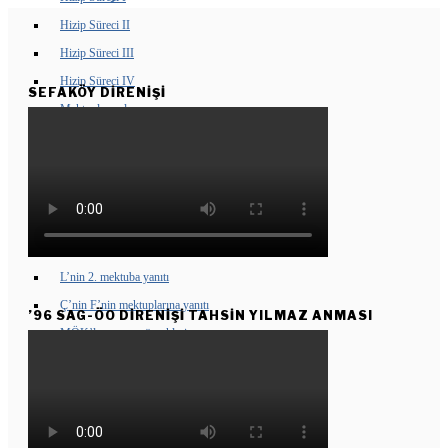
Hizip Süreci II
Hizip Süreci III
Hizip Süreci IV
SEFAKÖY DIRENIŞI
Mektuplaşmalar
Sunu
F’den Y’ye ilk mektup
Y’nin F’ye yanıtı
F’nin ikinci mektubu
Y’nin 2. mektuba yanıtı
L’nin 2. mektuba yanıtı
Ç’nin F’nin mektuplarına yanıtı
’96 SAG-ÖO DİRENİŞİ TAHSİN YILMAZ ANMASI
MÖK’le yazışma örnekleri
Kasım 2003
Haziran 2005
ÖLÜMSÜZLERIMIZ