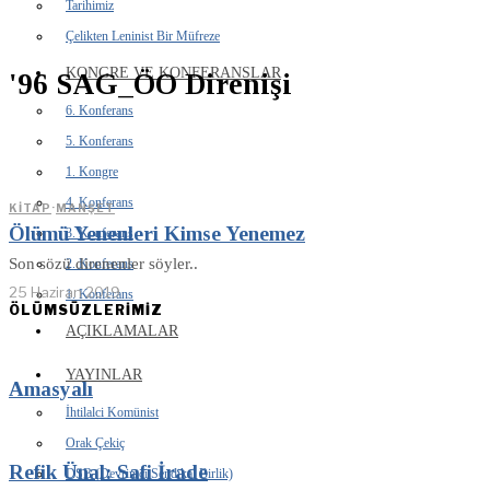
Tarihimiz
Çelikten Leninist Bir Müfreze
KONGRE VE KONFERANSLAR
'96 SAG_ÖO Direnişi
6. Konferans
5. Konferans
1. Kongre
4. Konferans
KITAP
·
MANŞET
Ölümü Yenenleri Kimse Yenemez
3. Konferans
Son sözü direnenler söyler..
2. Konferans
25 Haziran 2019
1. Konferans
ÖLÜMSÜZLERİMİZ
AÇIKLAMALAR
YAYINLAR
Amasyalı
İhtilalci Komünist
Orak Çekiç
Refik Ünal: Safi İrade
DSB (Devrimci Sendikal Birlik)