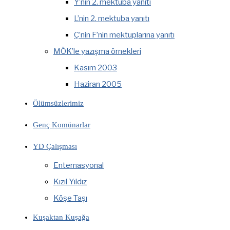
Y’nin 2. mektuba yanıtı
L’nin 2. mektuba yanıtı
Ç’nin F’nin mektuplarına yanıtı
MÖK’le yazışma örnekleri
Kasım 2003
Haziran 2005
Ölümsüzlerimiz
Genç Komünarlar
YD Çalışması
Enternasyonal
Kızıl Yıldız
Köşe Taşı
Kuşaktan Kuşağa