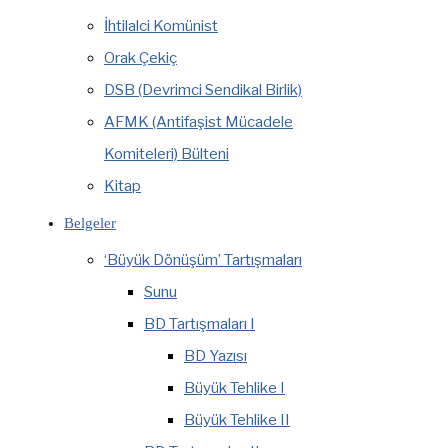
İhtilalci Komünist
Orak Çekiç
DSB (Devrimci Sendikal Birlik)
AFMK (Antifaşist Mücadele
Komiteleri) Bülteni
Kitap
Belgeler
‘Büyük Dönüşüm’ Tartışmaları
Sunu
BD Tartışmaları I
BD Yazısı
Büyük Tehlike I
Büyük Tehlike II