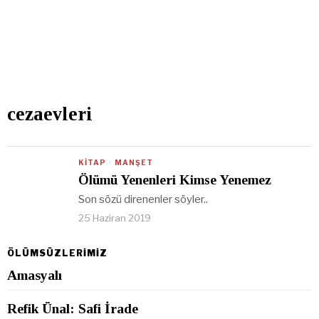
cezaevleri
KITAP
·
MANŞET
Ölümü Yenenleri Kimse Yenemez
Son sözü direnenler söyler..
25 Haziran 2019
ÖLÜMSÜZLERİMİZ
Amasyalı
Refik Ünal: Safi İrade