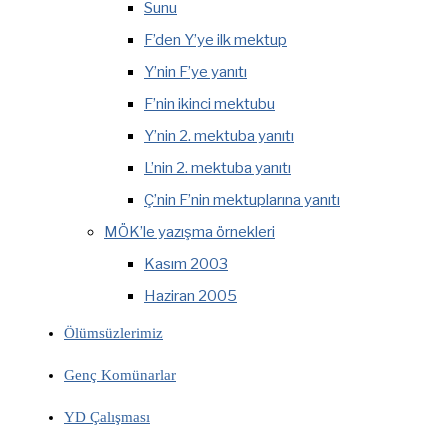
Sunu
F’den Y’ye ilk mektup
Y’nin F’ye yanıtı
F’nin ikinci mektubu
Y’nin 2. mektuba yanıtı
L’nin 2. mektuba yanıtı
Ç’nin F’nin mektuplarına yanıtı
MÖK’le yazışma örnekleri
Kasım 2003
Haziran 2005
Ölümsüzlerimiz
Genç Komünarlar
YD Çalışması