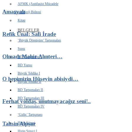
AFMK (Antifaşist Mücadele
Amasyalı
Komiteleri) Bülteni
Kitap
BELGELER
Refik Ünal: Safi İrade
‘Büyük Dönüşüm’ Tartışmaları
Sunu
Olmadı Mahir Alınteri…
BD Tartışmaları I
BD Yazısı
Büyük Tehlike I
O hepimizin Hüseyin abisiydi…
Büyük Tehlike II
BD Tartışmaları II
BD Tartışmaları III
Ferhat yoldaş, unutmayacağız seni!..
BD Tartışmaları IV
‘Gidiş’ Tartışması
Tahsin Alpşar
Hizip Süreci
Hizip Süreci I