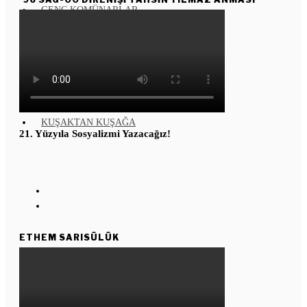
GENÇ KOMÜNARLAR
YD ÇALIŞMASI
Enternasyonal
Kızıl Yıldız
Köşe Taşı
KUŞAKTAN KUŞAĞA
21. Yüzyıla Sosyalizmi Yazacağız!
ETHEM SARISÜLÜK