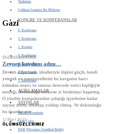
Tarihimiz
Çelikten Leninist Bir Müfreze
KONGRE VE KONFERANSLAR
Gazi
6. Konferans
5. Konferans
1. Kongre
4. Konferans
ÖLÜMSÜZLERIMIZ
Zeynep koydum adını…
3. Konferans
Devrim düşü canlı, idealleriyle ilişkisi güçlü, kendi
2. Konferans
yetenek ve potansiyellerini bu kavganın harcı
1. Konferans
kılmakta ısrarcı ve sınırsız derecede verici kişiliğiyle
AÇIKLAMALAR
tanıdığı, dokunduğu herkeste iz bırakmayı başarmış.
O yüzden komşularından çalıştığı işyerlerine kadar
YAYINLAR
sayısız dostu, arkadaşı yoldaşı olmuş. Ve dokunduğu
bu insanlar onu
İhtilalci Komünist
12 Mart 2021
Orak Çekiç
ÖLÜMSÜZLERİMİZ
DSB (Devrimci Sendikal Birlik)