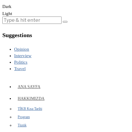
Dark
Light
Suggestions
Opinion
Interview
Politics
Travel
ANA SAYFA
HAKKIMIZDA
TİKB Kısa Tarihi
Program
Tüzük