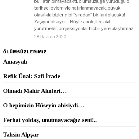
bu Fatih olmayacaktı, ölümsüzlüğe yürüdüğü o
tarihsel eylemiyle hatırlanmayacak, büyük
olasılıkla bizler gibi “sıradan” bir fani olacaktı!
Yaşıyor olsaydı… Böyle anolojiler, akıl
yürütmeler, projeksiyonlar hiçbir yere ulaştırmaz
28 Haziran 2020
ÖLÜMSÜZLERİMİZ
Amasyalı
Refik Ünal: Safi İrade
Olmadı Mahir Alınteri…
O hepimizin Hüseyin abisiydi…
Ferhat yoldaş, unutmayacağız seni!..
Tahsin Alpşar