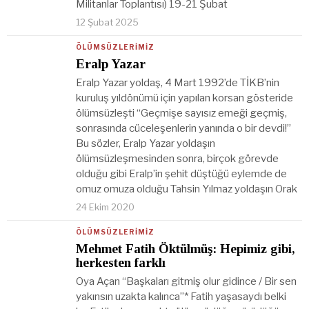
Militanlar Toplantısı) 19-21 Şubat
12 Şubat 2025
ÖLÜMSÜZLERIMIZ
Eralp Yazar
Eralp Yazar yoldaş, 4 Mart 1992’de TİKB’nin
kuruluş yıldönümü için yapılan korsan gösteride
ölümsüzleşti “Geçmişe sayısız emeği geçmiş,
sonrasında cüceleşenlerin yanında o bir devdi!”
Bu sözler, Eralp Yazar yoldaşın
ölümsüzleşmesinden sonra, birçok görevde
olduğu gibi Eralp’in şehit düştüğü eylemde de
omuz omuza olduğu Tahsin Yılmaz yoldaşın Orak
24 Ekim 2020
ÖLÜMSÜZLERIMIZ
Mehmet Fatih Öktülmüş: Hepimiz gibi,
herkesten farklı
Oya Açan “Başkaları gitmiş olur gidince / Bir sen
yakınsın uzakta kalınca”* Fatih yaşasaydı belki