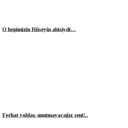
O hepimizin Hüseyin abisiydi…
Ferhat yoldaş, unutmayacağız seni!..