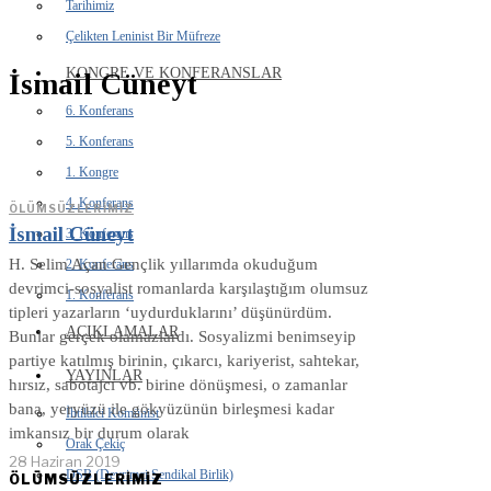
Tarihimiz
Çelikten Leninist Bir Müfreze
KONGRE VE KONFERANSLAR
İsmail Cüneyt
6. Konferans
5. Konferans
1. Kongre
4. Konferans
ÖLÜMSÜZLERIMIZ
İsmail Cüneyt
3. Konferans
H. Selim Açan Gençlik yıllarımda okuduğum
2. Konferans
devrimci-sosyalist romanlarda karşılaştığım olumsuz
1. Konferans
tipleri yazarların ‘uydurduklarını’ düşünürdüm.
AÇIKLAMALAR
Bunlar gerçek olamazlardı. Sosyalizmi benimseyip
partiye katılmış birinin, çıkarcı, kariyerist, sahtekar,
YAYINLAR
hırsız, sabotajcı vb. birine dönüşmesi, o zamanlar
bana, yeryüzü ile gökyüzünün birleşmesi kadar
İhtilalci Komünist
imkansız bir durum olarak
Orak Çekiç
28 Haziran 2019
DSB (Devrimci Sendikal Birlik)
ÖLÜMSÜZLERİMİZ