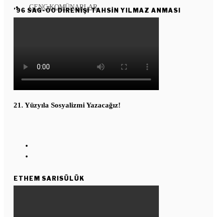
GENÇ KOMÜNARLAR
’96 SAG-ÖO DİRENİŞİ TAHSİN YILMAZ ANMASI
YD ÇALIŞMASI
Enternasyonal
Kızıl Yıldız
Köşe Taşı
KUŞAKTAN KUŞAĞA
21. Yüzyıla Sosyalizmi Yazacağız!
ETHEM SARISÜLÜK