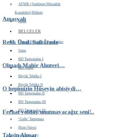
AFMK (Antifaşist Mücadele
Komiteleri) Bülteni
Amasyalı
Kitap
BELGELER
Refik Ünal: Safi İrade
‘Büyük Dönüşüm’ Tartışmaları
Sunu
BD Tartışmaları I
Olmadı Mahir Alınteri…
BD Yazısı
Büyük Tehlike I
Büyük Tehlike II
O hepimizin Hüseyin abisiydi…
BD Tartışmaları II
BD Tartışmaları III
BD Tartışmaları IV
Ferhat yoldaş, unutmayacağız seni!..
‘Gidiş’ Tartışması
Hizip Süreci
Tahsin Alpşar
Hizip Süreci I