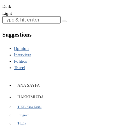
Dark
Light
Suggestions
Opinion
Interview
Politics
Travel
ANA SAYFA
HAKKIMIZDA
TİKB Kısa Tarihi
Program
Tüzük