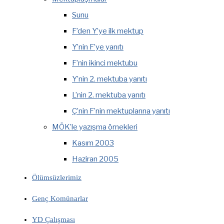
Sunu
F’den Y’ye ilk mektup
Y’nin F’ye yanıtı
F’nin ikinci mektubu
Y’nin 2. mektuba yanıtı
L’nin 2. mektuba yanıtı
Ç’nin F’nin mektuplarına yanıtı
MÖK’le yazışma örnekleri
Kasım 2003
Haziran 2005
Ölümsüzlerimiz
Genç Komünarlar
YD Çalışması