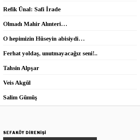
Refik Ünal: Safi İrade
Olmadı Mahir Alınteri…
O hepimizin Hüseyin abisiydi…
Ferhat yoldaş, unutmayacağız seni!..
Tahsin Alpşar
Veis Akgül
Salim Gümüş
SEFAKÖY DIRENIŞI