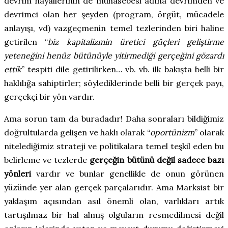
devrim hayallerinin de muhasebesi adına devrimden ve
devrimci olan her şeyden (program, örgüt, mücadele
anlayışı, vd) vazgeçmenin temel tezlerinden biri haline
getirilen “
biz kapitalizmin üretici güçleri geliştirme
yeteneğini henüz bütünüyle yitirmediği gerçeğini gözardı
ettik
” tespiti dile getirilirken… vb. vb. ilk bakışta belli bir
haklılığa sahiptirler; söylediklerinde belli bir gerçek payı,
gerçekçi bir yön vardır.
Ama sorun tam da buradadır! Daha sonraları bildiğimiz
doğrultularda gelişen ve haklı olarak “
oportünizm
” olarak
nitelediğimiz strateji ve politikalara temel teşkil eden bu
belirleme ve tezlerde
gerçeğin bütünü değil sadece bazı
yönleri
vardır ve bunlar genellikle de onun görünen
yüzünde yer alan gerçek parçalarıdır. Ama Marksist bir
yaklaşım açısından asıl önemli olan, varlıkları artık
tartışılmaz bir hal almış olguların resmedilmesi değil