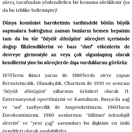
süreç tarafından yönlendirilen bir konuma sürüklenir (ya
da bu tehlike belirmiştir)!
Dünya komünist hareketinin tarihindeki bütün büyük
sapmalara baktığımız zaman bunların hemen hepsinin
tam da bu tür “
büyük dönüşüm
”
süreçleri içerisinde
doğup filizlendiklerini ve bazı “
özel
”
etkenlerin de
devreye girmesiyle az veya çok olgunlaşmış olarak
kendilerini yine bu süreçlerde dışa vurduklarını görürüz
.
1870’lerin ikinci yarısı ile 1880’lerde zirve yapan
Bernsteincılık, Olanakçılık, Chartizm ile 1910 ve sonrası
“
büyük dönüşüm
”
yıllarının ürünleri olarak II.
Enternasyonal oportünizmi ve Kautskizm, Rusya’da sağ
ve “
sol
”
tasfiyecilik ile Ampriokritisizm, 1960’ların
Eurokomünizmi, 1980 sonlarının “
bilimsel teknolojik
devrim
”
ve “
yeni çağ
”
savunuları bu ilişkinin en ünlü
örnekleri olarak sayılabilirler.