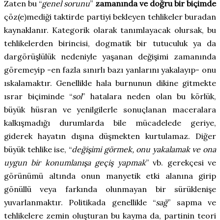
Zaten bu “
genel sorunu
”
zamanında ve doğru bir biçimde
çöz(e)mediği taktirde partiyi bekleyen tehlikeler buradan
kaynaklanır. Kategorik olarak tanımlayacak olursak, bu
tehlikelerden birincisi, dogmatik bir tutuculuk ya da
dargörüşlülük nedeniyle yaşanan değişimi zamanında
göremeyip -en fazla sınırlı bazı yanlarını yakalayıp- onu
ıskalamaktır. Genellikle hala burnunun dikine gitmekte
ısrar biçiminde “
sol
”
hatalara neden olan bu körlük,
büyük hüsran ve yenilgilerle sonuçlanan maceralara
kalkışmadığı durumlarda bile mücadelede geriye,
giderek hayatın dışına düşmekten kurtulamaz. Diğer
büyük tehlike ise, “
değişimi görmek, onu yakalamak ve ona
uygun bir konumlanışa geçiş yapmak
”
vb. gerekçesi ve
görünümü altında onun manyetik etki alanına girip
gönüllü veya farkında olunmayan bir sürüklenişe
yuvarlanmaktır. Politikada genellikle “
sağ
”
sapma ve
tehlikelere zemin oluşturan bu kayma da, partinin teori