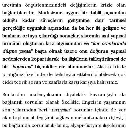
üretimin örgütlenmesindeki değişimlerin krizle olan
bağlantılarıdır.
Marksizme uygun bir tahlil açısından
olduğu kadar süreçlerin gelişimine dair tarihsel
gerçekliğe uygunluk açısından da bu her iki gelişme ve
bunların ortaya çıkardığı sonuçlar, sistemin asıl yapısal
ürününü oluşturan kriz olgusundan ve “
kar oranlarında
düşme yasası
” başta olmak üzere onu doğuran yapısal
nedenlerden kopartılarak -bu ilişkilerin talileştirilmesi de
bir “
koparma
” biçimidir- ele alınamazlar!
Aksi taktirde
pratiğiniz üzerinde de belirleyici etkileri olabilecek çok
ciddi teorik sorun ve zaaflarla karşı karşıya kalırsınız.
Bunlardan materyalizmin diyalektik kavranışıyla da
bağlantılı sorunlar olarak özellikle, Engels’in yaşamının
son yıllarından beri “
tartışılan
” sorunlar içinde de yer
alan toplumsal değişimi sağlayan mekanizmaların işleyişi,
bu bağlamda zorunluluk-bilinç, alyapı-üstyapı ilişkilerinin