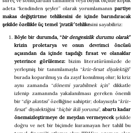
süreç ve sonuçlardan tamamen veya büyük ölçüde kopuk
adeta “kendinden şeyler” olarak yorumlamanın
partiye
makas değiştirtme tehlikesini de içinde barındıracak
şekilde özellikle üç temel
‘pratik’
tehlike
sini sayabiliriz:
Böyle bir durumda, “
bir dengesizlik durumu olarak
”
krizin proletarya ve onun devrimci öncüsü
açısından da içinde taşıdığı fırsat ve olanaklar
yeterince görülemez:
bizim literatürümüzde de
yerleşmiş bir tanımlamayla “
kriz-fırsat diyalektiği
”
burada koparılmış ya da zayıf konulmuş olur; ki kriz
aynı zamanda “
dönemi yarabilmek için
” dikkatle
izlenip zamanında yakalanılması gereken önemli
bir “
dip akıntısı
” özelliğine sahiptir; dolayısıyla “
kriz-
fırsat
” diyalektiğini “
hiçbir ikili yoruma
”,
abartı kadar
önemsizleştirmeye de meydan vermeyecek
şekilde
doğru ve net bir biçimde kuramayan her tahlil bu