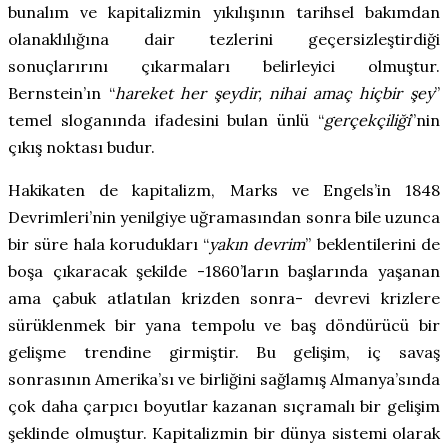
bunalım ve kapitalizmin yıkılışının tarihsel bakımdan
olanaklılığına dair tezlerini geçersizleştirdiği
sonuçlarırını çıkarmaları belirleyici olmuştur.
Bernstein’ın “
hareket her şeydir, nihai amaç hiçbir şey
”
temel sloganında ifadesini bulan ünlü “
gerçekçiliği
”
nin
çıkış noktası budur.
Hakikaten de kapitalizm, Marks ve Engels’in 1848
Devrimleri’nin yenilgiye uğramasından sonra bile uzunca
bir süre hala korudukları “
yakın devrim
”
beklentilerini de
boşa çıkaracak şekilde -1860’ların başlarında yaşanan
ama çabuk atlatılan krizden sonra- devrevi krizlere
sürüklenmek bir yana tempolu ve baş döndürücü bir
gelişme trendine girmiştir. Bu gelişim, iç savaş
sonrasının Amerika’sı ve birliğini sağlamış Almanya’sında
çok daha çarpıcı boyutlar kazanan sıçramalı bir gelişim
şeklinde olmuştur. Kapitalizmin bir dünya sistemi olarak