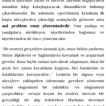
onların içlerinde yatan ve mevcut durumu değiştirmeyi
mümkün kılıp kolaylaştıracak dinamiklerin bulunup
çıkarılmasıdır. Bu anlamda, oportünizm kendisini ilk
başta süreçlerden çıkardığı sonuçlarda gösterir ama
asıl problem onun yöntemindedir
. Onu yanlışa ve
yanılgılara sürükleyen, niyetlerinden bağımsız ve
niyetlerinden de önce yöntemi olur.
“
Bir nesneyi gerçekten tanımak için, onun bütün yanlarını,
bütün ilişkilerini ve bağlantılarını kavramak ve araştırmak
gerekir. Buna hiçbir zaman tam olarak ulaşamayız, fakat bir
şeyin her yanını kucaklama kaygusu, bizi hatalardan ve
katılıklardan koruyacaktır…
” Lenin’in bir olguya veya
süreçlere yaklaşırken izlememiz gereken yöntemin
özünü olağanüstü bir yalınlıkta -ve olağanüstü
çarpıcılıkta- ortaya koyan bu sözleri, mevcut bir
gerçekliği ele alıp irdelerken Marksist devrimci