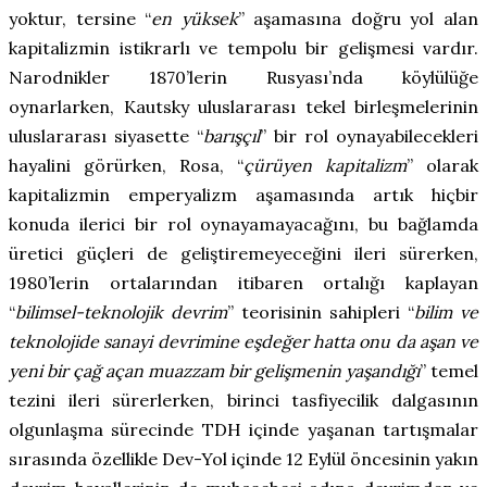
yoktur, tersine “
en yüksek
” aşamasına doğru yol alan
kapitalizmin istikrarlı ve tempolu bir gelişmesi vardır.
Narodnikler 1870’lerin Rusyası’nda köylülüğe
oynarlarken, Kautsky uluslararası tekel birleşmelerinin
uluslararası siyasette “
barışçıl
” bir rol oynayabilecekleri
hayalini görürken, Rosa, “
çürüyen kapitalizm
” olarak
kapitalizmin emperyalizm aşamasında artık hiçbir
konuda ilerici bir rol oynayamayacağını, bu bağlamda
üretici güçleri de geliştiremeyeceğini ileri sürerken,
1980’lerin ortalarından itibaren ortalığı kaplayan
“
bilimsel-teknolojik devrim
” teorisinin sahipleri “
bilim ve
teknolojide sanayi devrimine eşdeğer hatta onu da aşan ve
yeni bir çağ açan muazzam bir gelişmenin yaşandığı
” temel
tezini ileri sürerlerken, birinci tasfiyecilik dalgasının
olgunlaşma sürecinde TDH içinde yaşanan tartışmalar
sırasında özellikle Dev-Yol içinde 12 Eylül öncesinin yakın