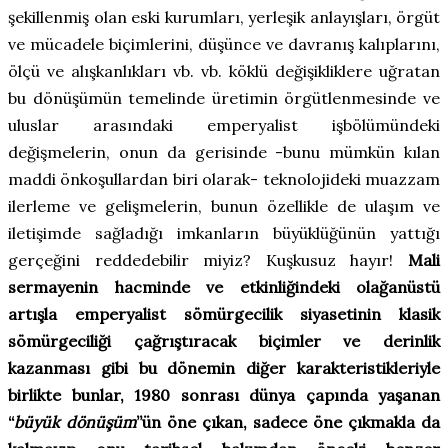
şekillenmiş olan eski kurumları, yerleşik anlayışları, örgüt
ve mücadele biçimlerini, düşünce ve davranış kalıplarını,
ölçü ve alışkanlıkları vb. vb. köklü değişikliklere uğratan
bu dönüşümün temelinde üretimin örgütlenmesinde ve
uluslar arasındaki emperyalist işbölümündeki
değişmelerin, onun da gerisinde -bunu mümkün kılan
maddi önkoşullardan biri olarak- teknolojideki muazzam
ilerleme ve gelişmelerin, bunun özellikle de ulaşım ve
iletişimde sağladığı imkanların büyüklüğünün yattığı
gerçeğini reddedebilir miyiz? Kuşkusuz hayır!
Mali
sermayenin hacminde ve etkinliğindeki olağanüstü
artışla emperyalist sömürgecilik siyasetinin klasik
sömürgeciliği çağrıştıracak biçimler ve derinlik
kazanması gibi bu dönemin diğer karakteristikleriyle
birlikte bunlar, 1980 sonrası dünya çapında yaşanan
“
büyük dönüşüm
”ün öne çıkan, sadece öne çıkmakla da