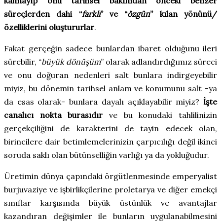
kalmayıp onu tarihsel bakımdan önceki benzer
süreçlerden dahi “
farklı
” ve “
özgün
” kılan yönünü/
özelliklerini oluştururlar
.
Fakat gerçeğin sadece bunlardan ibaret olduğunu ileri
sürebilir, “
büyük dönüşüm
” olarak adlandırdığımız süreci
ve onu doğuran nedenleri salt bunlara indirgeyebilir
miyiz, bu dönemin tarihsel anlam ve konumunu salt -ya
da esas olarak- bunlara dayalı açıklayabilir miyiz?
İşte
canalıcı nokta burasıdır
ve bu konudaki tahlilinizin
gerçekçiliğini de karakterini de tayin edecek olan,
birincilere dair betimlemelerinizin çarpıcılığı değil ikinci
soruda saklı olan bütünselliğin varlığı ya da yokluğudur.
Üretimin dünya çapındaki örgütlenmesinde emperyalist
burjuvaziye ve işbirlikçilerine proletarya ve diğer emekçi
sınıflar karşısında büyük üstünlük ve avantajlar
kazandıran değişimler ile bunların uygulanabilmesini