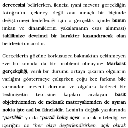
derecesini
belirlerken, ikincisi (yani mevcut gerçekliğin
fotoğrafını çekmeyi değil onu amaçlı bir biçimde
değiştirmeyi hedeflediği için o gerçeklik içinde
bunun
imkan ve dinamiklerini yakalamanın esas alınması)
tahlilimize devrimci bir karakter kazandıracak olan
belirleyici unsurdur.
Gerçeklerin gözüne korkusuzca bakmaktan çekinmeyen
-ve bu konuda da bir problemi olmayan-
Marksist
gerçekçiliği
, verili bir durumu ortaya çıkaran olguların
varlığını göstermeye çalışırken çoğu kez farkına bile
varmadan mevcut duruma ve olgulara kaderci bir
teslimiyetin teorisine kapıları aralayan
basit
objektivizmden de mekanik materyalizmden de ayıran
nokta işte asıl bu ikincisidir
. Lenin’in değişik yazılarında
“
partililik
” ya da “
partili bakış açısı
” olarak nitelediği ve
içeriğini de “
her olayı değerlendirirken, açık olarak