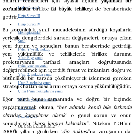
onların temsilcileri için siyasal açıdan
yaşamsal bir
Hizip Süreci II
zorunlulukla
birlikte
iki büyük tehlike
yi de beraberinde
Hizip Süreci III
getirir.
Hizip Süreci IV
Bu zorunluluk, sınıf mücadelesinin sürdüğü koşullarla
Mektuplaşmalar
yerleşik dengelerdeki sarsıcı değişmeleri, ortaya çıkan
Sunu
yeni durum ve sonuçları, bunun beraberinde getirdiği
F’den Y’ye ilk mektup
yeni yükümlülük ve tehlikelerle birlikte durumu
Y’nin F’ye yanıtı
proletaryanın tarihsel amaçları doğrultusunda
F’nin ikinci mektubu
değiştirebilmek için içerdiği fırsat ve imkanları doğru ve
Y’nin 2. mektuba yanıtı
bütünlüklü bir tarzda çözümleyerek izlenmesi gereken
L’nin 2. mektuba yanıtı
stratejik hattın esaslarını ortaya koyma yükümlülüğüdür.
Ç’nin F’nin mektuplarına yanıtı
Eğer parti bunu zamanında ve doğru bir biçimde
MÖK’le yazışma örnekleri
yap(a)mayacak olursa, “
her adımda kendi bile farkında
Kasım 2003
olmadan kaçınılmaz olarak
”
o genel sorun ve onun
Haziran 2005
sonuçlarıyla “
karşı karşıya kalacaktır
”
. Nitekim TDH’nin
ÖLÜMSÜZLERIMIZ
2000’li yıllara girilirken “
dip noktası
”
na vuruşunun da,