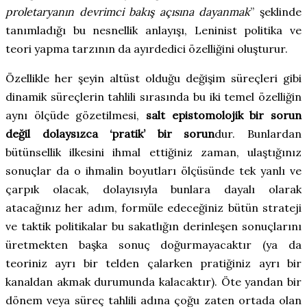
proletaryanın devrimci bakış açısına dayanmak
” şeklinde
tanımladığı bu nesnellik anlayışı, Leninist politika ve
teori yapma tarzının da ayırdedici özelliğini oluşturur.
Özellikle her şeyin altüst olduğu değişim süreçleri gibi
dinamik süreçlerin tahlili sırasında bu iki temel özelliğin
aynı ölçüde gözetilmesi,
salt epistomolojik bir sorun
değil dolaysızca ‘pratik’ bir sorun
dur. Bunlardan
bütünsellik ilkesini ihmal ettiğiniz zaman, ulaştığınız
sonuçlar da o ihmalin boyutları ölçüsünde tek yanlı ve
çarpık olacak, dolayısıyla bunlara dayalı olarak
atacağınız her adım, formüle edeceğiniz bütün strateji
ve taktik politikalar bu sakatlığın derinleşen sonuçlarını
üretmekten başka sonuç doğurmayacaktır (ya da
teoriniz ayrı bir telden çalarken pratiğiniz ayrı bir
kanaldan akmak durumunda kalacaktır). Öte yandan bir
dönem veya süreç tahlili adına çoğu zaten ortada olan