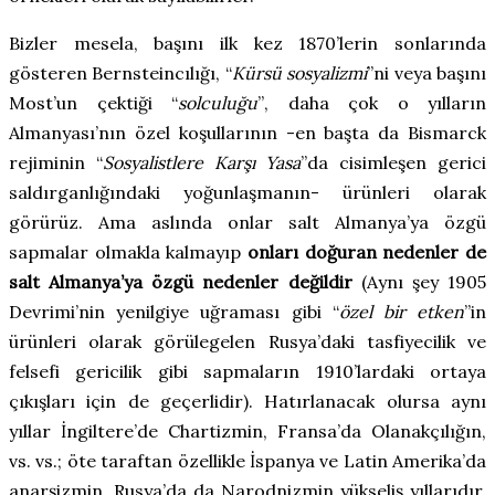
Bizler mesela, başını ilk kez 1870’lerin sonlarında
gösteren Bernsteincılığı, “
Kürsü sosyalizmi
”
ni veya başını
Most’un çektiği “
solculuğu
”
, daha çok o yılların
Almanyası’nın özel koşullarının -en başta da Bismarck
rejiminin “
Sosyalistlere Karşı Yasa
”
da cisimleşen gerici
saldırganlığındaki yoğunlaşmanın- ürünleri olarak
görürüz. Ama aslında onlar salt Almanya’ya özgü
sapmalar olmakla kalmayıp
onları doğuran nedenler de
salt Almanya’ya özgü nedenler değildir
(Aynı şey 1905
Devrimi’nin yenilgiye uğraması gibi “
özel bir etken
”
in
ürünleri olarak görülegelen Rusya’daki tasfiyecilik ve
felsefi gericilik gibi sapmaların 1910’lardaki ortaya
çıkışları için de geçerlidir). Hatırlanacak olursa aynı
yıllar İngiltere’de Chartizmin, Fransa’da Olanakçılığın,
vs. vs.; öte taraftan özellikle İspanya ve Latin Amerika’da
anarşizmin, Rusya’da da Narodnizmin yükseliş yıllarıdır.