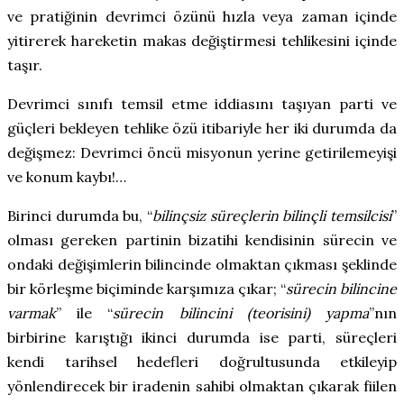
ve pratiğinin devrimci özünü hızla veya zaman içinde
yitirerek hareketin makas değiştirmesi tehlikesini içinde
taşır.
Devrimci sınıfı temsil etme iddiasını taşıyan parti ve
güçleri bekleyen tehlike özü itibariyle her iki durumda da
değişmez: Devrimci öncü misyonun yerine getirilemeyişi
ve konum kaybı!…
Birinci durumda bu, “
bilinçsiz süreçlerin bilinçli temsilcisi
”
olması gereken partinin bizatihi kendisinin sürecin ve
ondaki değişimlerin bilincinde olmaktan çıkması şeklinde
bir körleşme biçiminde karşımıza çıkar; “
sürecin bilincine
varmak
”
ile “
sürecin bilincini (teorisini) yapma
”
nın
birbirine karıştığı ikinci durumda ise parti, süreçleri
kendi tarihsel hedefleri doğrultusunda etkileyip
yönlendirecek bir iradenin sahibi olmaktan çıkarak fiilen