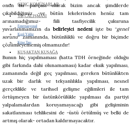
GENÇ KOMÜNARLAR
onun bir parçası olarak bizim ancak şimdilerde
çıkabildiğimiz -ve bütün lekelerinden henüz tam
YD ÇALIŞMASI
arınamadığımız- fiili tasfiyecilik çukuruna
Enternasyonal
yuvarlanmamızın da
belirleyici nedeni
işte bu “
genel
Kızıl Yıldız
sorunu
“ zamanında, bütünlüklü ve doğru bir biçimde
Köşe Taşı
çözümleyememiş olmamızdır!
KUŞAKTAN KUŞAĞA
Bunun hiç yapılmaması (hatta TDH örneğinde olduğu
gibi farkında dahi olunamaması) kadar eksik yapılması,
zamanında değil geç yapılması, gereken bütünlükten
uzak bir darlık ve tekyanlılıkla yapılması, nesnel
gerçeklikle ve tarihsel gelişme eğilimleri ile tam
örtüşmeyen bir üstünkörülükle yapılması da partiyi
yalpalamalardan koruyamayacağı gibi gelişiminin
sakatlanması tehlikesini de -üstü örtülmüş ve belki de
artmış olarak- ortadan kaldırmayacaktır.