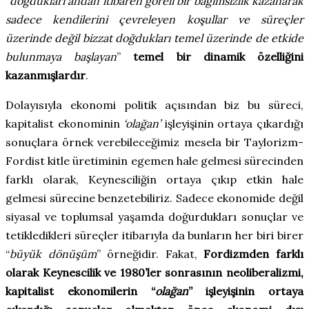
“
doğdukları andan itibaren göreli bir bağımsızlık kazanarak
sadece kendilerini çevreleyen koşullar ve süreçler
üzerinde değil bizzat doğdukları temel üzerinde de etkide
bulunmaya başlayan
”
temel bir dinamik özelliğini
kazanmışlardır
.
Dolayısıyla ekonomi politik açısından biz bu süreci,
kapitalist ekonominin
‘olağan’
işleyişinin ortaya çıkardığı
sonuçlara örnek verebileceğimiz mesela bir Taylorizm-
Fordist kitle üretiminin egemen hale gelmesi sürecinden
farklı olarak, Keynesciliğin ortaya çıkıp etkin hale
gelmesi sürecine benzetebiliriz. Sadece ekonomide değil
siyasal ve toplumsal yaşamda doğurdukları sonuçlar ve
tetikledikleri süreçler itibarıyla da bunların her biri birer
“
büyük dönüşüm
” örneğidir. Fakat,
Fordizmden farklı
olarak Keynescilik ve 1980’ler sonrasının neoliberalizmi,
kapitalist ekonomilerin “
olağan
” işleyişinin ortaya