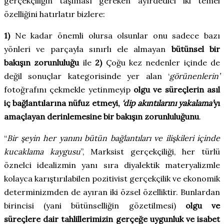
gerçekçiliğin taşıması gereken ayırdedici iki temel
özelliğini hatırlatır bizlere:
1)
Ne kadar önemli olursa olsunlar onu sadece bazı
yönleri ve parçayla sınırlı ele almayan
bütünsel bir
bakışın zorunluluğu
ile
2)
Çoğu kez nedenler içinde de
değil sonuçlar kategorisinde yer alan ‘
görünenlerin’
fotoğrafını çekmekle yetinmeyip
olgu ve süreçlerin asıl
iç bağlantılarına nüfuz etmeyi,
‘dip akıntılarını yakalama’
yı
amaçlayan derinlemesine bir bakışın zorunluluğunu
.
“
Bir şeyin her yanını bütün bağlantıları ve ilişkileri içinde
kucaklama kaygusu
”, Marksist gerçekçiliği, her türlü
öznelci idealizmin yanı sıra diyalektik materyalizmle
kolayca karıştırılabilen pozitivist gerçekçilik ve ekonomik
determinizmden de ayıran iki özsel özelliktir. Bunlardan
birincisi (yani bütünselliğin gözetilmesi)
olgu ve
süreçlere dair tahlillerimizin gerçeğe uygunluk ve isabet