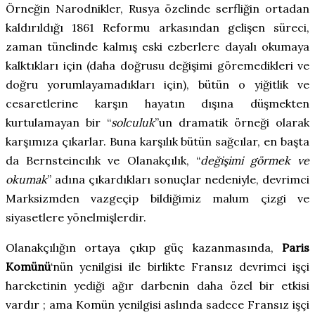
Örneğin Narodnikler, Rusya özelinde serfliğin ortadan
kaldırıldığı 1861 Reformu arkasından gelişen süreci,
zaman tünelinde kalmış eski ezberlere dayalı okumaya
kalktıkları için (daha doğrusu değişimi göremedikleri ve
doğru yorumlayamadıkları için), bütün o yiğitlik ve
cesaretlerine karşın hayatın dışına düşmekten
kurtulamayan bir “
solculuk
”
un dramatik örneği olarak
karşımıza çıkarlar. Buna karşılık bütün sağcılar, en başta
da Bernsteincılık ve Olanakçılık, “
değişimi görmek ve
okumak
”
adına çıkardıkları sonuçlar nedeniyle, devrimci
Marksizmden vazgeçip bildiğimiz malum çizgi ve
siyasetlere yönelmişlerdir.
Olanakçılığın ortaya çıkıp güç kazanmasında,
Paris
Komünü
‘nün yenilgisi ile birlikte Fransız devrimci işçi
hareketinin yediği ağır darbenin daha özel bir etkisi
vardır ; ama Komün yenilgisi aslında sadece Fransız işçi