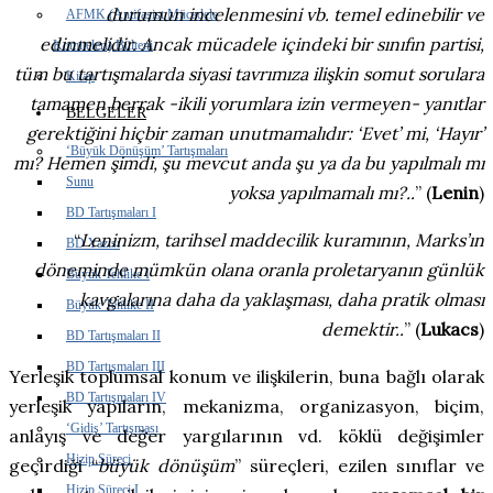
durumun incelenmesini vb. temel edinebilir ve
AFMK (Antifaşist Mücadele
edinmelidir. Ancak mücadele içindeki bir sınıfın partisi,
Komiteleri) Bülteni
tüm bu tartışmalarda siyasi tavrımıza ilişkin somut sorulara
Kitap
tamamen berrak -ikili yorumlara izin vermeyen- yanıtlar
BELGELER
gerektiğini hiçbir zaman unutmamalıdır: ‘Evet’ mi, ‘Hayır’
‘Büyük Dönüşüm’ Tartışmaları
mı? Hemen şimdi, şu mevcut anda şu ya da bu yapılmalı mı
Sunu
yoksa yapılmamalı mı?..
”
(
Lenin
)
BD Tartışmaları I
“
Leninizm, tarihsel maddecilik kuramının, Marks’ın
BD Yazısı
döneminde mümkün olana oranla proletaryanın günlük
Büyük Tehlike I
kavgalarına daha da yaklaşması, daha pratik olması
Büyük Tehlike II
demektir..
”
(
Lukacs
)
BD Tartışmaları II
BD Tartışmaları III
Yerleşik toplumsal konum ve ilişkilerin, buna bağlı olarak
BD Tartışmaları IV
yerleşik yapıların, mekanizma, organizasyon, biçim,
‘Gidiş’ Tartışması
anlayış ve değer yargılarının vd. köklü değişimler
Hizip Süreci
geçirdiği “
büyük dönüşüm
” süreçleri, ezilen sınıflar ve
Hizip Süreci I