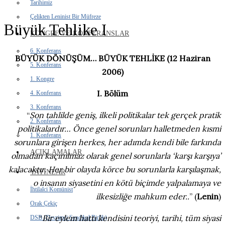
Tarihimiz
Çelikten Leninist Bir Müfreze
Büyük Tehlike I
KONGRE VE KONFERANSLAR
6. Konferans
BÜYÜK DÖNÜŞÜM… BÜYÜK TEHLİKE (12 Haziran
5. Konferans
2006)
1. Kongre
I. Bölüm
4. Konferans
3. Konferans
“
Son tahlilde geniş, ilkeli politikalar tek gerçek pratik
2. Konferans
politikalardır… Önce genel sorunları halletmeden kısmi
1. Konferans
sorunlara girişen herkes, her adımda kendi bile farkında
AÇIKLAMALAR
olmadan kaçınılmaz olarak genel sorunlarla ‘karşı karşıya’
kalacaktır. Her bir olayda körce bu sorunlarla karşılaşmak,
YAYINLAR
o insanın siyasetini en kötü biçimde yalpalamaya ve
İhtilalci Komünist
ilkesizliğe mahkum eder..
”
(
Lenin
)
Orak Çekiç
“
Bir eylem hattı kendisini teoriyi, tarihi, tüm siyasi
DSB (Devrimci Sendikal Birlik)