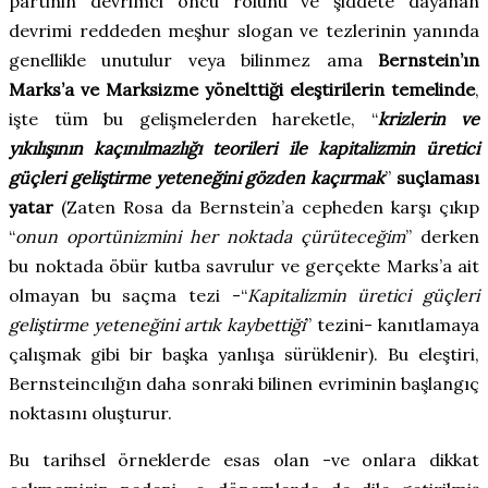
partinin devrimci öncü rolünü ve şiddete dayanan
devrimi reddeden meşhur slogan ve tezlerinin yanında
genellikle unutulur veya bilinmez ama
Bernstein’ın
Marks’a ve Marksizme yönelttiği eleştirilerin temelinde
,
işte tüm bu gelişmelerden hareketle, “
krizlerin ve
yıkılışının kaçınılmazlığı teorileri ile kapitalizmin üretici
güçleri geliştirme yeteneğini gözden kaçırmak
”
suçlaması
yatar
(Zaten Rosa da Bernstein’a cepheden karşı çıkıp
“
onun oportünizmini her noktada çürüteceğim
”
derken
bu noktada öbür kutba savrulur ve gerçekte Marks’a ait
olmayan bu saçma tezi -“
Kapitalizmin üretici güçleri
geliştirme yeteneğini artık kaybettiği
”
tezini- kanıtlamaya
çalışmak gibi bir başka yanlışa sürüklenir). Bu eleştiri,
Bernsteincılığın daha sonraki bilinen evriminin başlangıç
noktasını oluşturur.
Bu tarihsel örneklerde esas olan -ve onlara dikkat