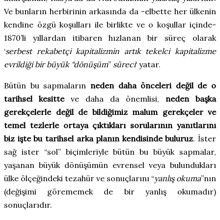
Ve bunların herbirinin arkasında da -elbette her ülkenin
kendine özgü koşulları ile birlikte ve o koşullar içinde-
1870’li yıllardan itibaren hızlanan bir süreç olarak
‘
serbest rekabetçi kapitalizmin artık tekelci kapitalizme
evrildiği bir büyük “dönüşüm
”
süreci
‘ yatar.
Bütün bu sapmaların
neden daha önceleri değil de o
tarihsel kesitte
ve daha da önemlisi,
neden başka
gerekçelerle değil de bildiğimiz malum gerekçeler ve
temel tezlerle ortaya çıktıkları sorularının yanıtlarını
biz işte bu tarihsel arka planın kendisinde buluruz
. İster
sağ ister “sol
”
biçimleriyle bütün bu büyük sapmalar,
yaşanan büyük dönüşümün evrensel veya bulundukları
ülke ölçeğindeki tezahür ve sonuçlarını “
yanlış okuma
”
nın
(değişimi görememek de bir yanlış okumadır)
sonuçlarıdır.