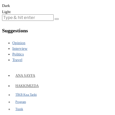
Dark
Light
Suggestions
Opinion
Interview
Politics
Travel
ANA SAYFA
HAKKIMIZDA
TİKB Kısa Tarihi
Program
Tüzük