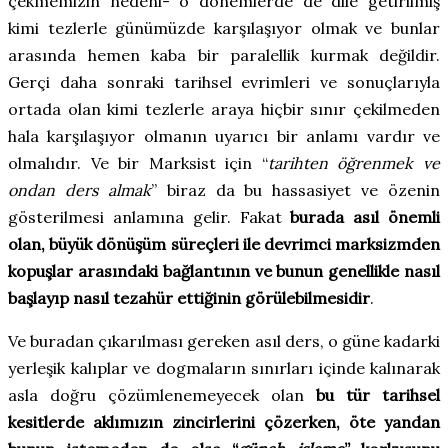
çekmemizin nedeni- o dönemlerde de dile getirilmiş
kimi tezlerle günümüzde karşılaşıyor olmak ve bunlar
arasında hemen kaba bir paralellik kurmak değildir.
Gerçi daha sonraki tarihsel evrimleri ve sonuçlarıyla
ortada olan kimi tezlerle araya hiçbir sınır çekilmeden
hala karşılaşıyor olmanın uyarıcı bir anlamı vardır ve
olmalıdır. Ve bir Marksist için “
tarihten öğrenmek ve
ondan ders almak
”
biraz da bu hassasiyet ve özenin
gösterilmesi anlamına gelir. Fakat
burada asıl önemli
olan, büyük dönüşüm süreçleri ile devrimci marksizmden
kopuşlar arasındaki bağlantının ve bunun genellikle nasıl
başlayıp nasıl tezahür ettiğinin görülebilmesidir
.
Ve buradan çıkarılması gereken asıl ders, o güne kadarki
yerleşik kalıplar ve dogmaların sınırları içinde kalınarak
asla doğru çözümlenemeyecek olan
bu tür tarihsel
kesitlerde aklımızın zincirlerini çözerken, öte yandan