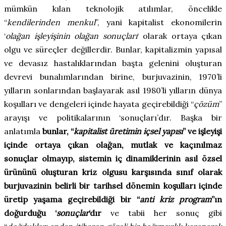
mümkün kılan teknolojik atılımlar, öncelikle
“
kendilerinden menkul
”, yani kapitalist ekonomilerin
‘
olağan işleyişinin olağan sonuçları
‘ olarak ortaya çıkan
olgu ve süreçler değillerdir. Bunlar, kapitalizmin yapısal
ve devasız hastalıklarından başta gelenini oluşturan
devrevi bunalımlarından birine, burjuvazinin, 1970’li
yılların sonlarından başlayarak asıl 1980’li yılların dünya
koşulları ve dengeleri içinde hayata geçirebildiği “
çözüm
”
arayışı ve politikalarının ‘sonuçları’dır. Başka bir
anlatımla
bunlar, “
kapitalist üretimin içsel yapısı
” ve işleyişi
içinde ortaya çıkan olağan, mutlak ve kaçınılmaz
sonuçlar olmayıp, sistemin iç dinamiklerinin asıl özsel
ürününü oluşturan kriz olgusu karşısında sınıf olarak
burjuvazinin belirli bir tarihsel dönemin koşulları içinde
üretip yaşama geçirebildiği bir “
anti kriz program
”ın
doğurduğu ‘
sonuçlar
‘dır
ve tabii her sonuç gibi