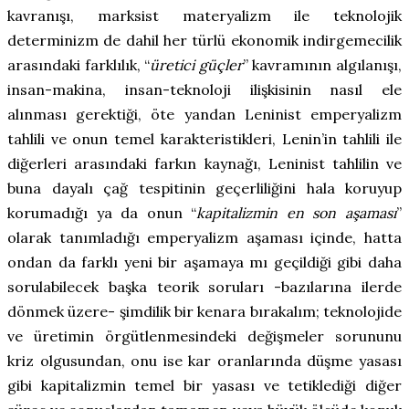
kavranışı, marksist materyalizm ile teknolojik
determinizm de dahil her türlü ekonomik indirgemecilik
arasındaki farklılık, “
üretici güçler
” kavramının algılanışı,
insan-makina, insan-teknoloji ilişkisinin nasıl ele
alınması gerektiği, öte yandan Leninist emperyalizm
tahlili ve onun temel karakteristikleri, Lenin’in tahlili ile
diğerleri arasındaki farkın kaynağı, Leninist tahlilin ve
buna dayalı çağ tespitinin geçerliliğini hala koruyup
korumadığı ya da onun “
kapitalizmin en son aşaması
”
olarak tanımladığı emperyalizm aşaması içinde, hatta
ondan da farklı yeni bir aşamaya mı geçildiği gibi daha
sorulabilecek başka teorik soruları -bazılarına ilerde
dönmek üzere- şimdilik bir kenara bırakalım; teknolojide
ve üretimin örgütlenmesindeki değişmeler sorununu
kriz olgusundan, onu ise kar oranlarında düşme yasası
gibi kapitalizmin temel bir yasası ve tetiklediği diğer