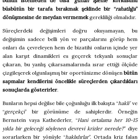
bunun istemeden de olsa “
günah işleme
”
korkusunu
büsbütün bir tarafa bırakmak şeklinde bir “
rahatlığa
”
dönüşmesine de meydan vermemek
gerekliliği olmalıdır.
Süreçlerdeki değişimleri doğru okuyamayan, bu
değişimin sadece belli yön ve parçalarını görüp hem
onları da çevreleyen hem de bizatihi onların içinde yer
alan karşıt dinamikleri es geçerek tekyanlı sonuçlar
çıkaran, bu yanlış çıkarsamalarında ısrar ettiği ölçüde
çizgileşerek olgunlaşmış bir oportünizme dönüşen
bütün
sapmalar kendilerini öncelikle süreçlerden çıkardıkları
sonuçlarda gösterirler
.
Bunların hepsi değilse bile çoğunluğu ilk bakışta “
haklı
” ve
“
gerçekçi
” bir görünüme de sahiplerdir. Örneğin
Bernstein vaya Kathederler, “
Hani ortalama her 10-15
yılda bir geleceği söylenen devrevi krizler nerede?
” diye
sorarlarken bir yönüyle “
haklıdırlar
”. Ortada kriz falan