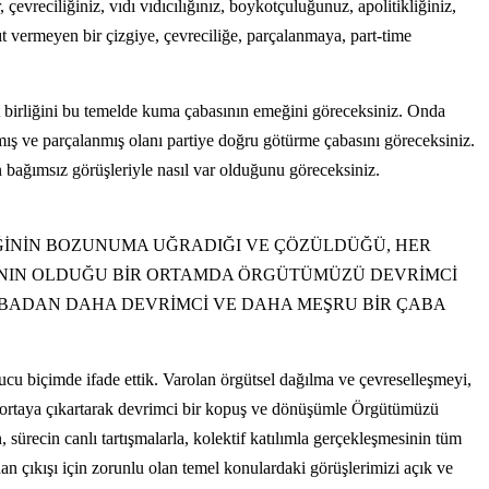
vreciliğiniz, vıdı vıdıcılığınız, boykotçuluğunuz, apolitikliğiniz,
t vermeyen bir çizgiye, çevreciliğe, parçalanmaya, part-time
üt birliğini bu temelde kuma çabasının emeğini göreceksiniz. Onda
ış ve parçalanmış olanı partiye doğru götürme çabasını göreceksiniz.
ın bağımsız görüşleriyle nasıl var olduğunu göreceksiniz.
ĞİNİN BOZUNUMA UĞRADIĞI VE ÇÖZÜLDÜĞÜ, HER
RININ OLDUĞU BİR ORTAMDA ÖRGÜTÜMÜZÜ DEVRİMCİ
ÇABADAN DAHA DEVRİMCİ VE DAHA MEŞRU BİR ÇABA
ucu biçimde ifade ettik. Varolan örgütsel dağılma ve çevreselleşmeyi,
seni ortaya çıkartarak devrimci bir kopuş ve dönüşümle Örgütümüzü
 sürecin canlı tartışmalarla, kolektif katılımla gerçekleşmesinin tüm
 çıkışı için zorunlu olan temel konulardaki görüşlerimizi açık ve