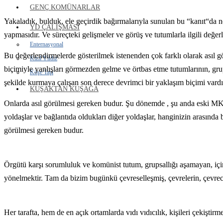
GENÇ KOMÜNARLAR
Yakaladık, bulduk, ele geçirdik bağırmalarıyla sunulan bu “kanıt“da ne
YD ÇALIŞMASI
yapmasıdır. Ve süreçteki gelişmeler ve görüş ve tutumlarla ilgili değ
Enternasyonal
Bu değerlendirmelerde gösterilmek istenenden çok farklı olarak asıl g
Kızıl Yıldız
biçimiyle yanlışları görmezden gelme ve örtbas etme tutumlarının, grup r
Köşe Taşı
şekilde kurmaya çalışan son derece devrimci bir yaklaşım biçimi vardı
KUŞAKTAN KUŞAĞA
Onlarda asıl görülmesi gereken budur. Şu dönemde , şu anda eski MK üye
yoldaşlar ve bağlantıda oldukları diğer yoldaşlar, hanginizin arasında bu
görülmesi gereken budur.
Örgütü karşı sorumluluk ve komünist tutum, grupsallığı aşamayan, içind
yönelmektir. Tam da bizim bugünkü çevreselleşmiş, çevrelerin, çevreci
Her tarafta, hem de en açık ortamlarda vıdı vıdıcılık, kişileri çekişti