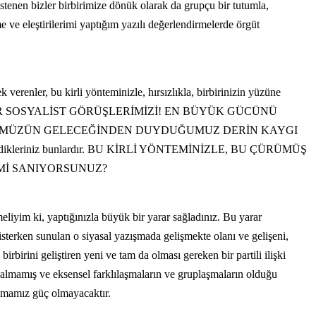
istenen bizler birbirimize dönük olarak da grupçu bir tutumla,
me ve eleştirilerimi yaptığım yazılı değerlendirmelerde örgüt
 verenler, bu kirli yönteminizle, hırsızlıkla, birbirinizin yüzüne
 Bizim PROLETER SOSYALİST GÖRÜŞLERİMİZİ! EN BÜYÜK GÜCÜNÜ
ÜTÜMÜZÜN GELECEĞİNDEN DUYDUĞUMUZ DERİN KAYGI
ikleriniz bunlardır. BU KİRLİ YÖNTEMİNİZLE, BU ÇÜRÜMÜŞ
 Mİ SANIYORSUNUZ?
eliyim ki, yaptığınızla büyük bir yarar sağladınız. Bu yarar
sterken sunulan o siyasal yazışmada gelişmekte olanı ve gelişeni,
birbirini geliştiren yeni ve tam da olması gereken bir partili ilişki
 kalmamış ve eksensel farklılaşmaların ve gruplaşmaların olduğu
ulmamız güç olmayacaktır.