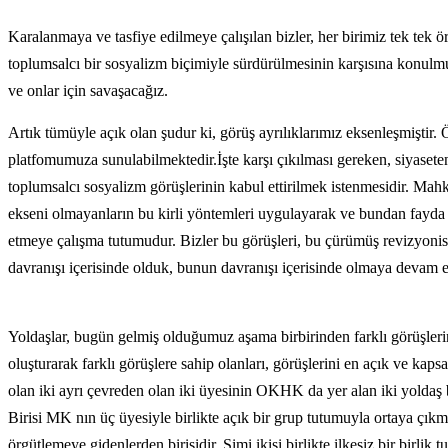
Karalanmaya ve tasfiye edilmeye çalışılan bizler, her birimiz tek tek
toplumsalcı bir sosyalizm biçimiyle sürdürülmesinin karşısına konulmuş 
ve onlar için savaşacağız.
Artık tümüyle açık olan şudur ki, görüş ayrılıklarımız eksenleşmişti
platfomumuza sunulabilmektedir.İşte karşı çıkılması gereken, siyaset
toplumsalcı sosyalizm görüşlerinin kabul ettirilmek istenmesidir. Mah
ekseni olmayanların bu kirli yöntemleri uygulayarak ve bundan fayda 
etmeye çalışma tutumudur. Bizler bu görüşleri, bu çürümüş revizyonis
davranışı içerisinde olduk, bunun davranışı içerisinde olmaya devam 
Yoldaşlar, bugün gelmiş olduğumuz aşama birbirinden farklı görüşlerin
oluşturarak farklı görüşlere sahip olanları, görüşlerini en açık ve ka
olan iki ayrı çevreden olan iki üyesinin OKHK da yer alan iki yoldaş 
Birisi MK nın üç üyesiyle birlikte açık bir grup tutumuyla ortaya çıkmı
örgütlemeye gidenlerden birisidir. Şimi ikisi birlikte ilkesiz bir birl