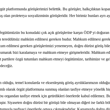
 örgüt platformunda görüşlerimizi belirttik. Bu görüşler, halkçılıktan 
olan proleterya sosyalizminin görüşleridir. Her birimiz bunları ayrı ayr
r. Örgütümüzün bu konudaki çok açık görüşlerine karşın ÖDP yi doğuran
en tereddütsüz mahküm edilmesi gereken budur. Mahkum edilmesi gereken 
kum edilmesi gereken görüşlerimizi yenemeyen, doğru dürüst görüş bile 
umarak bizi karalamaya ve mahkum etmeye girişmeleridir. Mahkum edilmes
t partilere özgü tutumları mahkum etmeyi örgütümüze, tarihimize ve gele
edeceğiz.
 olduğu, temel konularda ve eksenleşmiş görüş ayrılıklarımızın olduğu b
psamlı olarak örgüt platformuna sunmuş olanları tasfiye etmeye yönelik 
bu organdan tasfiye etmek için getirdikleri önerlerde kabul edilemez. B
ştır. Siyaseten doğru dürüst bir görüşü bile olmayan diğeri ise farklı bö
ik tutumuyla tasfiyeci önerilerle ortaya çıkmaktadırlar. Karşımızda doğru 