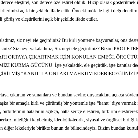
derece eleştirel, son derece özeleştirel olduk. Hizip olarak gösterilmek 
ilerimizi açık bir şekilde ifade ettik. Önceki mök ile ilgili değerlendir
rüş ve eleştirilerini açık bir şekilde ifade ettiler.
ladınız, siz neyi ele geçirdiniz? Bu kirli yönteme başvuranlar, ona destek
bilecek misiniz? Siz neyi yakaladınız, Siz neyi ele geçirdiniz?
NLARI ORTAYA ÇIKARTMAK İÇİN KONULAN EMEĞİ. ÖRG
GÜCÜNÜ. İşte yakaladık, ele geçirdik, işte kanıtlar ded
EÇİRİLMİŞ “KANIT”LA ONLARI MAHKUM EDEBİECEĞİİNİZİ
ortaya çıkartan ve sunanlara ve bundan sevinç duyacaklara açıkça söylem
şka bir amaçla kirli ve çürümüş bir yöntemle işte “kanıt” diye vurmak i
birlerinin hatalarını açıkça, hatta sertçe eleştiren, birbirini eleştirerek 
ezi niteliğini kaybetmiş, ideolojik-teorik, siyasal ve örgütsel birliği
n diğer lekeleriyle birlikte bunun da bilincindeyiz. Bizim bundan kurt