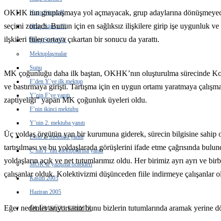
OKHK nın gruplaşmaya yol açmayacak, grup adaylarına dönüşmeyecek 
Hizip Süreci II
seçimi zorladı. Bunun için en sağlıksız ilişkilere girip işe uygunluk ve
Hizip Süreci III
ilşkileri fiilen ortaya çıkartan bir sonucu da yarattı.
Hizip Süreci IV
Mektuplaşmalar
Sunu
MK çoğunluğu daha ilk baştan, OKHK’nın oluşturulma sürecinde Kon
F’den Y’ye ilk mektup
ve bastırmaya girişti. Tartışma için en uygun ortamı yaratmaya çalışma
Y’nin F’ye yanıtı
zaptiyeliği” yapan MK çoğunluk üyeleri oldu.
F’nin ikinci mektubu
Y’nin 2. mektuba yanıtı
Üç yoldaş örgütün yan bir kurumuna giderek, sürecin bilgisine sahip o
L’nin 2. mektuba yanıtı
tartışılması ve bu yoldaşlarada görüşlerini ifade etme çağrısında bul
Ç’nin F’nin mektuplarına yanıtı
yoldaşların açık ve net tutumlarımız oldu. Her birimiz ayrı ayrı ve bi
MÖK’le yazışma örnekleri
çalışanlar olduk. Kolektivizmi düşünceden fiile indirmeye çalışanlar o
Kasım 2003
Haziran 2005
Eğer nedenler arıyorsanız bunu bizlerin tutumlarında aramak yerine 
ÖLÜMSÜZLERIMIZ