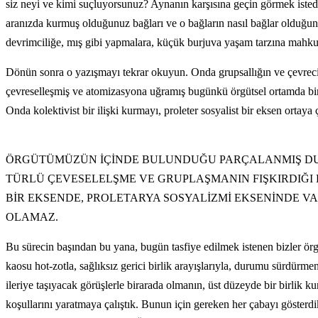
siz neyi ve kimi suçluyorsunuz? Aynanın karşısına geçin görmek istediğ
aranızda kurmuş olduğunuz bağları ve o bağların nasıl bağlar olduğun
devrimciliğe, mış gibi yapmalara, küçük burjuva yaşam tarzına mahk
Dönün sonra o yazışmayı tekrar okuyun. Onda grupsallığın ve çevrecili
çevreselleşmiş ve atomizasyona uğramış bugünkü örgütsel ortamda bir 
Onda kolektivist bir ilişki kurmayı, proleter sosyalist bir eksen ortay
ÖRGÜTÜMÜZÜN İÇİNDE BULUNDUĞU PARÇALANMIŞ DURU
TÜRLÜ ÇEVESELELŞME VE GRUPLAŞMANIN FIŞKIRDIĞI
BİR EKSENDE, PROLETARYA SOSYALİZMİ EKSENİNDE V
OLAMAZ.
Bu sürecin başından bu yana, bugün tasfiye edilmek istenen bizler örg
kaosu hot-zotla, sağlıksız gerici birlik arayışlarıyla, durumu sürdürm
ileriye taşıyacak görüşlerle birarada olmanın, üst düzeyde bir birlik k
koşullarını yaratmaya çalıştık. Bunun için gereken her çabayı göster