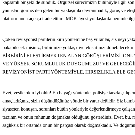
kapsamlı bir şekilde sunduk. Örgütsel sürecimizin bütünüyle ilgili son 
yanlışları görmezden gelen bir yaklaşımla davranmadık, görüş ve eleştir
platformunda açıkça ifade etttim. MÖK üyesi yoldaşlarda benimle ilgili gö
Çöken revizyonist partilerin kirli yöntemine baş vuranlar, siz neyi yaka
bakabilecek misiniz, birbirinize yoldaş diyerek sırtınızı döne
BİRBİRİNİ ELEŞTİRMEKTEN ALAN GÖRÜŞLERİMİZİ. O
VE YÜKSEK SORUMLULUK DUYGUMUZU! VE GELECEĞİMİZİ KURMA 
REVİZYONİST PARTİ YÖNTEMİYLE, HIRSIZLIKLA ELE G
Evet, vesile oldu iyi oldu! En bayağı yöntemle, polisiye tarzda çalıp 
amaçladığınız, sizin düşündüğünüz yönde bir yarar değildir. Siz bamba
siyaseten konuşan, sorunları bütün yönleriyle değerlendirmeye çalışan, bir
tarzının ve onun ruhunun doğmakta olduğunu gösterdiniz. Evet, bu, merk
sağlıksız bir ortamda onun bir parçası olarak doğmaktadır. Ve doğumu