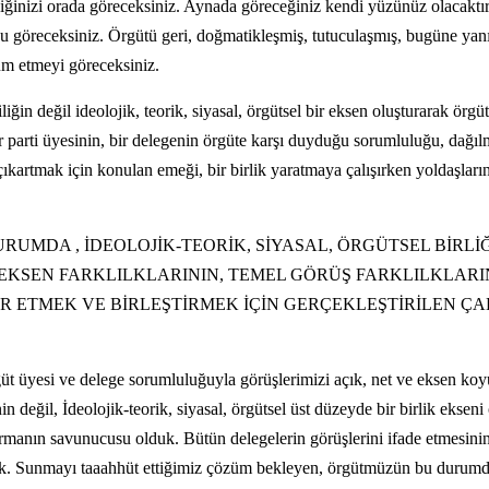
inizi orada göreceksiniz. Aynada göreceğiniz kendi yüzünüz olacaktır, çe
u göreceksiniz. Örgütü geri, doğmatikleşmiş, tutuculaşmış, bugüne yanı
um etmeyi göreceksiniz.
ğin değil ideolojik, teorik, siyasal, örgütsel bir eksen oluşturarak örg
parti üyesinin, bir delegenin örgüte karşı duyduğu sorumluluğu, dağılm
a çıkartmak için konulan emeği, bir birlik yaratmaya çalışırken yoldaşlar
MDA , İDEOLOJİK-TEORİK, SİYASAL, ÖRGÜTSEL BİRLİ
 EKSEN FARKLILKLARININ, TEMEL GÖRÜŞ FARKLILKLA
AR ETMEK VE BİRLEŞTİRMEK İÇİN GERÇEKLEŞTİRİLEN 
üt üyesi ve delege sorumluluğuyla görüşlerimizi açık, net ve eksen koy
enin değil, İdeolojik-teorik, siyasal, örgütsel üst düzeyde bir birlik ek
urmanın savunucusu olduk. Bütün delegelerin görüşlerini ifade etmesinin,
dik. Sunmayı taaahhüt ettiğimiz çözüm bekleyen, örgütmüzün bu durumdan