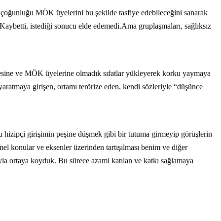
oğunluğu MÖK üyelerini bu şekilde tasfiye edebileceğini sanarak
tı. Kaybetti, istediği sonucu elde edemedi.Ama gruplaşmaları, sağlıksız
sine ve MÖK üyelerine olmadık sıfatlar yükleyerek korku yaymaya
yaratmaya girişen, ortamı terörize eden, kendi sözleriyle “düşünce
 hizipçi girişimin peşine düşmek gibi bir tutuma girmeyip görüşlerin
el konular ve eksenler üzerinden tartışılması benim ve diğer
ğuyla ortaya koyduk. Bu sürece azami katılan ve katkı sağlamaya