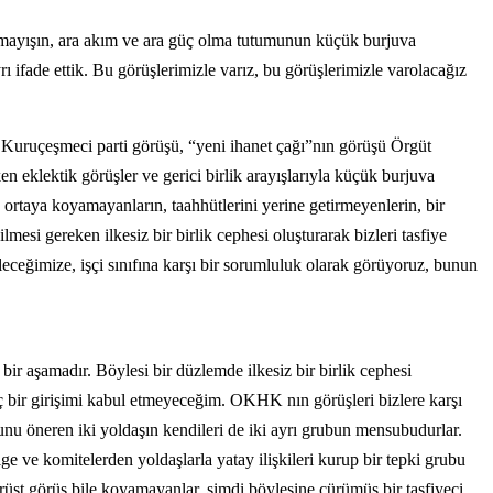
kopamayışın, ara akım ve ara güç olma tutumunun küçük burjuva
ı ifade ettik. Bu görüşlerimizle varız, bu görüşlerimizle varolacağız
 Kuruçeşmeci parti görüşü, “yeni ihanet çağı”nın görüşü Örgüt
eklektik görüşler ve gerici birlik arayışlarıyla küçük burjuva
ortaya koyamayanların, taahhütlerini yerine getirmeyenlerin, bir
i gereken ilkesiz bir birlik cephesi oluşturarak bizleri tasfiye
ceğimize, işçi sınıfına karşı bir sorumluluk olarak görüyoruz, bunun
ir aşamadır. Böylesi bir düzlemde ilkesiz bir birlik cephesi
hiç bir girişimi kabul etmeyeceğim. OKHK nın görüşleri bizlere karşı
unu öneren iki yoldaşın kendileri de iki ayrı grubun mensubudurlar.
lge ve komitelerden yoldaşlarla yatay ilişkileri kurup bir tepki grubu
dürüst görüş bile koyamayanlar, şimdi böylesine çürümüş bir tasfiyeci