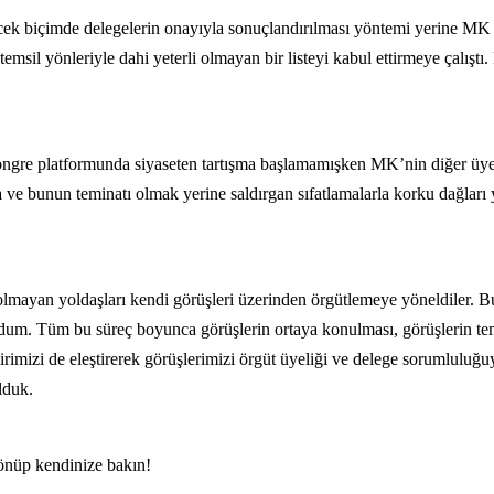
biçimde delegelerin onayıyla sonuçlandırılması yöntemi yerine MK ç
 temsil yönleriyle dahi yeterli olmayan bir listeyi kabul ettirmeye çalış
gre platformunda siyaseten tartışma başlamamışken MK’nin diğer üye
 ve bunun teminatı olmak yerine saldırgan sıfatlamalarla korku dağları 
lmayan yoldaşları kendi görüşleri üzerinden örgütlemeye yöneldiler. Bu
undum. Tüm bu süreç boyunca görüşlerin ortaya konulması, görüşlerin tem
rbirimizi de eleştirerek görüşlerimizi örgüt üyeliği ve delege sorumlulu
lduk.
dönüp kendinize bakın!