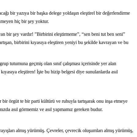
ağı bir yazıya bir başka delege yoldaşın eleştirel bir değerlendirme
nmeyen hiç bir şey yoktur.
 bir şey vardır! ”Birbirini eleştirmeme”, “sen beni tut ben seni”
artışan, birbirini kıyasıya eleştiren yeniyi bu şekilde kavrayan ve bu
grup tutumuna geçmiş olan sınıf çalışması içerisinde yer alan
 kıyasıya eleştiren! İşte bu hizip belgesi diye sunulanlarda asıl
ir örgüt te bir parti kültürü ve ruhuyla tartışarak onu inşa etmeye
mımızda asıl görmemiz ve asıl yapmamız gereken budur.
k arayışları almış yürümüş. Çevreler, çevrecik oluşumları almış yürümüş,