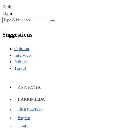
Dark
Light
Suggestions
Opinion
Interview
Politics
Travel
ANA SAYFA
HAKKIMIZDA
TİKB Kısa Tarihi
Program
Tüzük