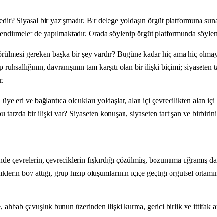
dir? Siyasal bir yazışmadır. Bir delege yoldaşın örgüt platformuna sunac
erlendirmeler de yapılmaktadır. Orada söylenip örgüt platformunda söyle
örülmesi gereken başka bir şey vardır? Bugüne kadar hiç ama hiç olmayan
uhsallığının, davranışının tam karşıtı olan bir ilişki biçimi; siyaseten t
r.
leri ve bağlantıda oldukları yoldaşlar, alan içi çevrecilikten alan içi 
 tarzda bir ilişki var? Siyaseten konuşan, siyaseten tartışan ve birbirini
e çevrelerin, çevreciklerin fışkırdığı çözülmüş, bozunuma uğramış dar b
klerin boy attığı, grup hizip oluşumlarının içiçe geçtiği örgütsel orta
rme, ahbab çavuşluk bunun üzerinden ilişki kurma, gerici birlik ve ittifa