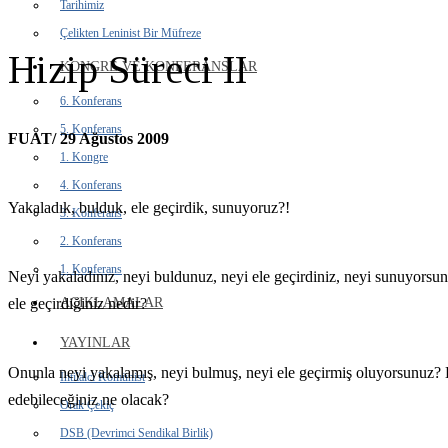
Tarihimiz
Çelikten Leninist Bir Müfreze
Hizip Süreci II
KONGRE VE KONFERANSLAR
6. Konferans
5. Konferans
FUAT/ 29 Ağustos 2009
1. Kongre
4. Konferans
Yakaladık, bulduk, ele geçirdik, sunuyoruz?!
3. Konferans
2. Konferans
1. Konferans
Neyi yakaladınız, neyi buldunuz, neyi ele geçirdiniz, neyi sunuyorsun
AÇIKLAMALAR
ele geçirdiğiniz nedir?
YAYINLAR
Onunla neyi yakalamış, neyi bulmuş, neyi ele geçirmiş oluyorsunuz? 
İhtilalci Komünist
edebileceğiniz ne olacak?
Orak Çekiç
DSB (Devrimci Sendikal Birlik)