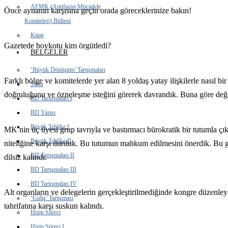
AFMK (Antifaşist Mücadele
Önce aynanın karşısına geçin orada göreceklerinize bakın!
Komiteleri) Bülteni
Kitap
Gazetede boykotu kim örgütledi?
BELGELER
‘Büyük Dönüşüm’ Tartışmaları
Farklı bölge ve komitelerde yer alan 8 yoldaş yatay ilişkilerle nasıl bi
Sunu
doğruluğunu ve özneleşme isteğini görerek davrandık. Buna göre değe
BD Tartışmaları I
BD Yazısı
Büyük Tehlike I
MK nin üç üyesi grup tavrıyla ve bastırmacı bürokratik bir tutumla çık
Büyük Tehlike II
niteliğine karşı durduk. Bu tutumun mahkum edilmesini önerdik. Bu gr
BD Tartışmaları II
dilsiz kalındı.
BD Tartışmaları III
BD Tartışmaları IV
Alt organların ve delegelerin gerçekleştirilmediğinde kongre düzenl
‘Gidiş’ Tartışması
tahrifatına karşı suskun kalındı.
Hizip Süreci
Hizip Süreci I