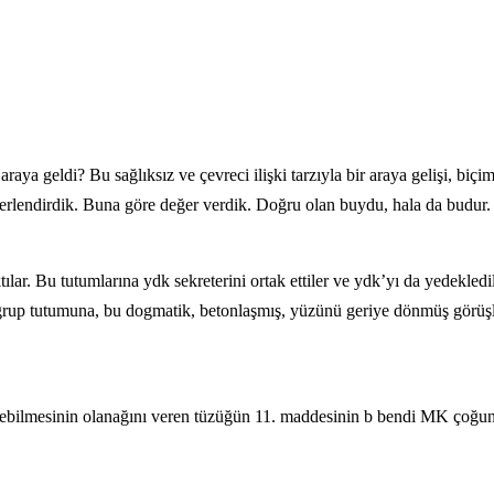
r araya geldi? Bu sağlıksız ve çevreci ilişki tarzıyla bir araya gelişi, bi
rlendirdik. Buna göre değer verdik. Doğru olan buydu, hala da budur.
tılar. Bu tutumlarına ydk sekreterini ortak ettiler ve ydk’yı da yedekle
up tutumuna, bu dogmatik, betonlaşmış, yüzünü geriye dönmüş görüşlerl
eyebilmesinin olanağını veren tüzüğün 11. maddesinin b bendi MK çoğunl