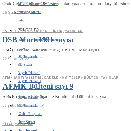
Orak-Çekiç'in Nisan 1981 sayısından yazıları buradan okuyabilirsiniz
AFMK (Antifaşist Mücadele
25 Şubat 2022
Komiteleri) Bülteni
Kitap
BELGELER
DSB (DEVRIMCI SENDIKAL BIRLIK)
·
YAYINLAR
DSB Mart 1991 sayısı
‘Büyük Dönüşüm’ Tartışmaları
Sunu
DSB (Devrimci Sendikal Birlik) 1991 yılı Mart sayısı..
BD Tartışmaları I
22 Şubat 2022
BD Yazısı
Büyük Tehlike I
AFMK (ANTIFAŞIST MÜCADELE KOMITELERI) BÜLTENI
·
YAYINLAR
Büyük Tehlike II
AFMK Bülteni sayı 9
BD Tartışmaları II
AFMK (Antifaşist Mücadele Komiteleri) Bülteni 9. sayısı
BD Tartışmaları III
21 Şubat 2022
BD Tartışmaları IV
‘Gidiş’ Tartışması
Hizip Süreci
KITAP
·
YAYINLAR
Hizip Süreci I