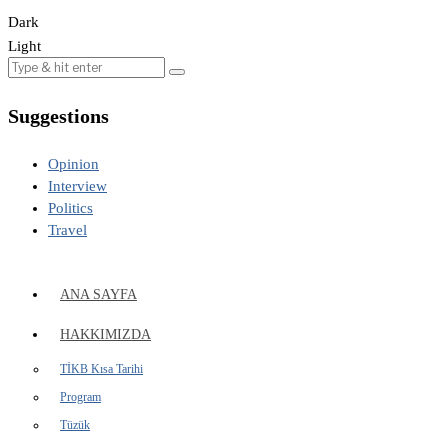
Dark
Light
Suggestions
Opinion
Interview
Politics
Travel
ANA SAYFA
HAKKIMIZDA
TİKB Kısa Tarihi
Program
Tüzük