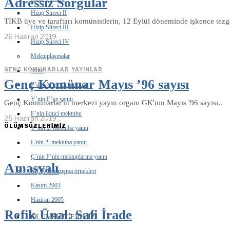
Adressiz Sorgular
Hizip Süreci II
TİKB üye ve taraftarı komünistlerin, 12 Eylül döneminde işkence tezgah
Hizip Süreci III
26 Haziran 2019
Hizip Süreci IV
Mektuplaşmalar
GENÇ KOMÜNARLAR
·
YAYINLAR
Sunu
Genç Komünar Mayıs ’96 sayısı
F’den Y’ye ilk mektup
Y’nin F’ye yanıtı
Genç Komünarlar'ın merkezi yayın organı GK'nın Mayıs '96 sayısı..
F’nin ikinci mektubu
25 Haziran 2019
ÖLÜMSÜZLERİMİZ
Y’nin 2. mektuba yanıtı
L’nin 2. mektuba yanıtı
Ç’nin F’nin mektuplarına yanıtı
Amasyalı
MÖK’le yazışma örnekleri
Kasım 2003
Haziran 2005
Refik Ünal: Safi İrade
ÖLÜMSÜZLERIMIZ