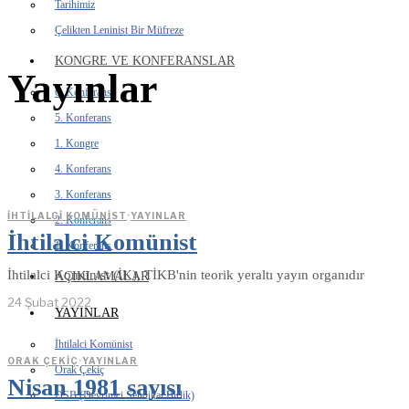
Tarihimiz
Çelikten Leninist Bir Müfreze
KONGRE VE KONFERANSLAR
Yayınlar
6. Konferans
5. Konferans
1. Kongre
4. Konferans
3. Konferans
İHTILALCI KOMÜNIST
·
YAYINLAR
2. Konferans
İhtilalci Komünist
1. Konferans
İhtilalci Komünist (İK), TİKB'nin teorik yeraltı yayın organıdır
AÇIKLAMALAR
24 Şubat 2022
YAYINLAR
İhtilalci Komünist
ORAK ÇEKIÇ
·
YAYINLAR
Orak Çekiç
Nisan 1981 sayısı
DSB (Devrimci Sendikal Birlik)