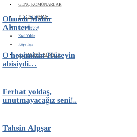
GENÇ KOMÜNARLAR
Olmadı Mahir
YD ÇALIŞMASI
Alınteri…
Enternasyonal
Kızıl Yıldız
Köşe Taşı
O hepimizin Hüseyin
KUŞAKTAN KUŞAĞA
abisiydi…
Ferhat yoldaş,
unutmayacağız seni!..
Tahsin Alpşar