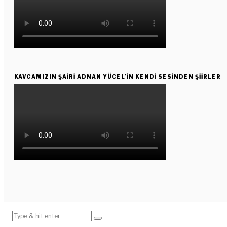
KAVGAMIZIN ŞAIRI ADNAN YÜCEL’IN KENDI SESINDEN ŞIIRLER