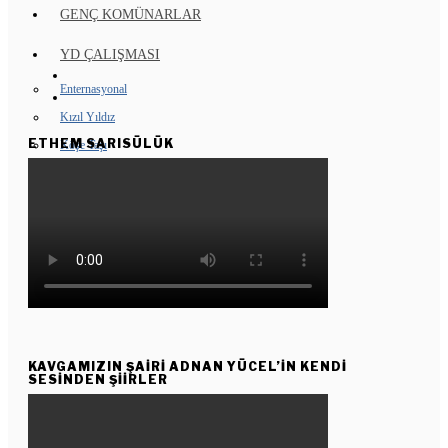
GENÇ KOMÜNARLAR
YD ÇALIŞMASI
Enternasyonal
Kızıl Yıldız
ETHEM SARISÜLÜK
Köşe Taşı
KUŞAKTAN KUŞAĞA
KAVGAMIZIN ŞAIRI ADNAN YÜCEL’IN KENDI
SESINDEN ŞIIRLER