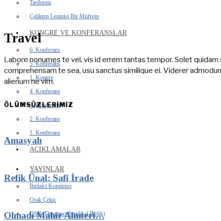
Tarihimiz
Çelikten Leninist Bir Müfreze
KONGRE VE KONFERANSLAR
Travel
6. Konferans
Labore nonumes te vel, vis id errem tantas tempor. Solet quidam 
5. Konferans
comprehensam te sea, usu sanctus similique ei. Viderer admodu
1. Kongre
alienum ne vim.
4. Konferans
ÖLÜMSÜZLERİMİZ
3. Konferans
2. Konferans
1. Konferans
Amasyalı
AÇIKLAMALAR
YAYINLAR
Refik Ünal: Safi İrade
İhtilalci Komünist
Orak Çekiç
DSB (Devrimci Sendikal Birlik)
Olmadı Mahir Alınteri…