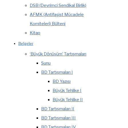
DSB (Devrimci Sendikal Birlik)
AFMK (Antifaşist Mücadele
Komiteleri) Bülteni
Kitap
Belgeler
‘Büyük Dönüşüm’ Tartışmaları
Sunu
BD Tartışmaları I
BD Yazısı
Büyük Tehlike I
Büyük Tehlike II
BD Tartışmaları II
BD Tartışmaları III
BD Tartışmaları IV