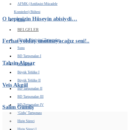
AFMK (Antifaşist Mücadele
Komiteleri) Bülteni
O hepimizin Hüseyin abisiydi…
Kitap
BELGELER
‘Büyük Dönüşüm’ Tartışmaları
Ferhat yoldaş, unutmayacağız seni!..
Sunu
BD Tartışmaları I
Tahsin Alpşar
BD Yazısı
Büyük Tehlike I
Büyük Tehlike II
Veis Akgül
BD Tartışmaları II
BD Tartışmaları III
BD Tartışmaları IV
Salim Gümüş
‘Gidiş’ Tartışması
Hizip Süreci
Hizip Süreci I