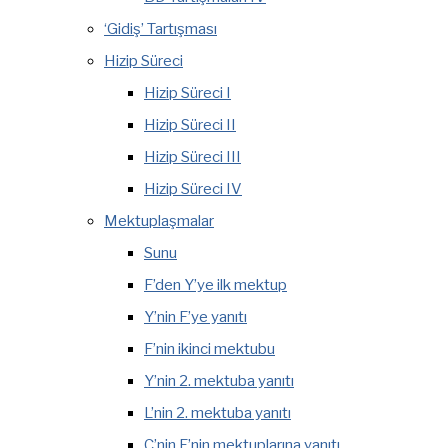
‘Gidiş’ Tartışması
Hizip Süreci
Hizip Süreci I
Hizip Süreci II
Hizip Süreci III
Hizip Süreci IV
Mektuplaşmalar
Sunu
F’den Y’ye ilk mektup
Y’nin F’ye yanıtı
F’nin ikinci mektubu
Y’nin 2. mektuba yanıtı
L’nin 2. mektuba yanıtı
Ç’nin F’nin mektuplarına yanıtı