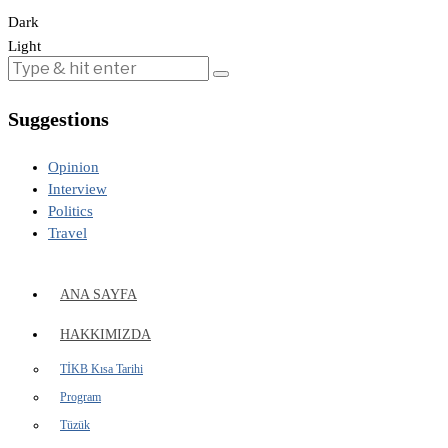
Dark
Light
Suggestions
Opinion
Interview
Politics
Travel
ANA SAYFA
HAKKIMIZDA
TİKB Kısa Tarihi
Program
Tüzük