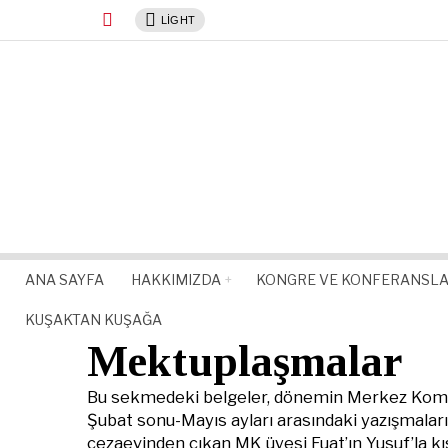
LIGHT
ANA SAYFA
HAKKIMIZDA
KONGRE VE KONFERANSL
KUŞAKTAN KUŞAĞA
Mektuplaşmalar
Bu sekmedeki belgeler, dönemin Merkez Komit
Şubat sonu-Mayıs ayları arasındaki yazışmaları
cezaevinden çıkan MK üyesi Fuat’ın Yusuf’la kı