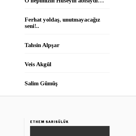
O hepimizin Hüseyin abisiydi…
Ferhat yoldaş, unutmayacağız
seni!..
Tahsin Alpşar
Veis Akgül
Salim Gümüş
ETHEM SARISÜLÜK