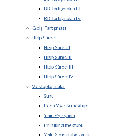
BD Tartışmaları III
BD Tartışmaları IV
‘Gidiş’ Tartışması
Hizip Süreci
Hizip Süreci I
Hizip Süreci II
Hizip Süreci III
Hizip Süreci IV
Mektuplaşmalar
Sunu
F’den Y’ye ilk mektup
Y’nin F’ye yanıtı
F’nin ikinci mektubu
Y’nin 2. mektuba yanıtı