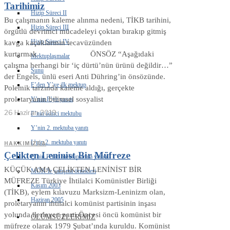
Tarihimiz
Hizip Süreci II
Bu çalışmanın kaleme alınma nedeni, TİKB tarihini,
Hizip Süreci III
örgütlü devrimci mücadeleyi çoktan bırakıp gitmiş
Hizip Süreci IV
kavga kaçaklarının tecavüzünden
kurtarmak ÖNSÖZ “Aşağıdaki
Mektuplaşmalar
çalışma herhangi bir ‘iç dürtü’nün ürünü değildir…”
Sunu
der Engels, ünlü eseri Anti Dühring’in önsözünde.
F’den Y’ye ilk mektup
Polemik tarzında kaleme aldığı, gerçekte
proletaryanın bilimsel sosyalist
Y’nin F’ye yanıtı
26 Haziran 2019
F’nin ikinci mektubu
Y’nin 2. mektuba yanıtı
L’nin 2. mektuba yanıtı
HAKKIMIZDA
Çelikten Leninist Bir Müfreze
Ç’nin F’nin mektuplarına yanıtı
KÜÇÜK AMA ÇELİKTEN LENİNİST BİR
MÖK’le yazışma örnekleri
MÜFREZE Türkiye İhtilalci Komünistler Birliği
Kasım 2003
(TİKB), eylem kılavuzu Marksizm-Leninizm olan,
Haziran 2005
proletaryanın ihtilalci komünist partisinin inşası
yolunda ilerleyen parti Öncesi öncü komünist bir
ÖLÜMSÜZLERIMIZ
müfreze olarak 1979 Şubat’ında kuruldu. Komünist