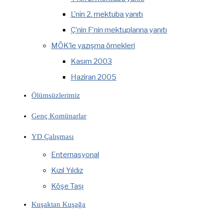
L’nin 2. mektuba yanıtı
Ç’nin F’nin mektuplarına yanıtı
MÖK’le yazışma örnekleri
Kasım 2003
Haziran 2005
Ölümsüzlerimiz
Genç Komünarlar
YD Çalışması
Enternasyonal
Kızıl Yıldız
Köşe Taşı
Kuşaktan Kuşağa