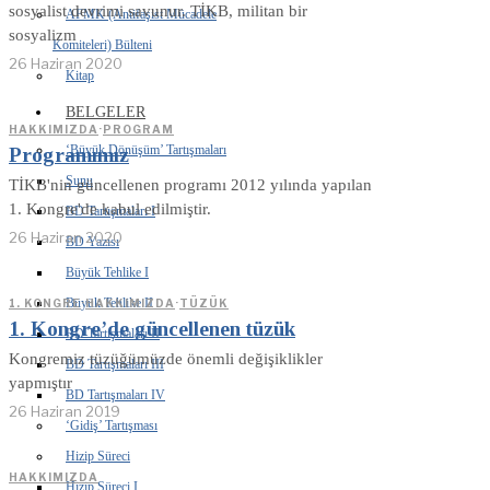
sosyalist devrimi savunur. TİKB, militan bir
AFMK (Antifaşist Mücadele
sosyalizm
Komiteleri) Bülteni
26 Haziran 2020
Kitap
BELGELER
HAKKIMIZDA
·
PROGRAM
‘Büyük Dönüşüm’ Tartışmaları
Programımız
Sunu
TİKB'nin güncellenen programı 2012 yılında yapılan
1. Kongre'de kabul edilmiştir.
BD Tartışmaları I
26 Haziran 2020
BD Yazısı
Büyük Tehlike I
Büyük Tehlike II
1. KONGRE
·
HAKKIMIZDA
·
TÜZÜK
1. Kongre’de güncellenen tüzük
BD Tartışmaları II
Kongremiz tüzüğümüzde önemli değişiklikler
BD Tartışmaları III
yapmıştır
BD Tartışmaları IV
26 Haziran 2019
‘Gidiş’ Tartışması
Hizip Süreci
HAKKIMIZDA
Hizip Süreci I