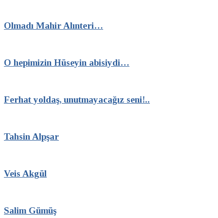
Olmadı Mahir Alınteri…
O hepimizin Hüseyin abisiydi…
Ferhat yoldaş, unutmayacağız seni!..
Tahsin Alpşar
Veis Akgül
Salim Gümüş