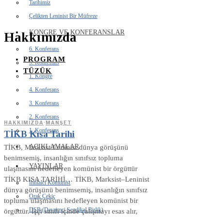
Tarihimiz
Çelikten Leninist Bir Müfreze
KONGRE VE KONFERANSLAR
Hakkımızda
6. Konferans
PROGRAM
5. Konferans
TÜZÜK
1. Kongre
4. Konferans
3. Konferans
2. Konferans
HAKKIMIZDA
·
MANŞET
1. Konferans
TİKB Kısa Tarihi
AÇIKLAMALAR
TİKB, Marksist-Leninist dünya görüşünü
benimsemiş, insanlığın sınıfsız topluma
YAYINLAR
ulaşmasını hedefleyen komünist bir örgüttür
TİKB KISA TARİHİ… TİKB, Marksist–Leninist
İhtilalci Komünist
dünya görüşünü benimsemiş, insanlığın sınıfsız
Orak Çekiç
topluma ulaşmasını hedefleyen komünist bir
DSB (Devrimci Sendikal Birlik)
örgüttür. İşçi sınıfı içinde çalışmayı esas alır,