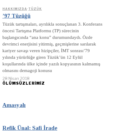
HAKKIMIZDA
·
TÜZÜK
’97 Tüzüğü
Tüzük tartışmaları, ayrılıkla sonuçlanan 3. Konferans
öncesi Tartışma Platformu (TP) sürecinin
başlangıcında “ana konu” durumundaydı. Özde
devrimci enerjisini yitirmiş, geçmişlerine sarılarak
kariyer savaşı veren hizipçiler, İMT sonrası’79
yılında yürürlüğe giren Tüzük’ün 12 Eylül
koşullarında ülke içinde yazılı kopyasının kalmamış
olmasını demagoji konusu
28 Nisan 2018
ÖLÜMSÜZLERİMİZ
Amasyalı
Refik Ünal: Safi İrade