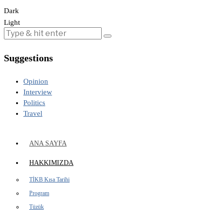
Dark
Light
Suggestions
Opinion
Interview
Politics
Travel
ANA SAYFA
HAKKIMIZDA
TİKB Kısa Tarihi
Program
Tüzük