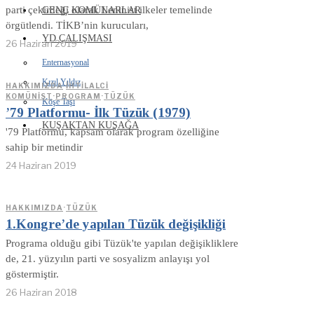
parti çekirdeği olarak Leninist ilkeler temelinde
GENÇ KOMÜNARLAR
örgütlendi. TİKB’nin kurucuları,
YD ÇALIŞMASI
26 Haziran 2019
Enternasyonal
Kızıl Yıldız
HAKKIMIZDA
·
İHTILALCI
KOMÜNIST
·
PROGRAM
·
TÜZÜK
Köşe Taşı
’79 Platformu- İlk Tüzük (1979)
KUŞAKTAN KUŞAĞA
'79 Platformu, kapsam olarak program özelliğine
sahip bir metindir
24 Haziran 2019
HAKKIMIZDA
·
TÜZÜK
1.Kongre’de yapılan Tüzük değişikliği
Programa olduğu gibi Tüzük'te yapılan değişikliklere
de, 21. yüzyılın parti ve sosyalizm anlayışı yol
göstermiştir.
26 Haziran 2018