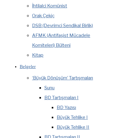
İhtilalci Komünist
Orak Çekiç
DSB (Devrimci Sendikal Birlik)
AFMK (Antifaşist Mücadele
Komiteleri) Bülteni
Kitap
Belgeler
‘Büyük Dönüşüm’ Tartışmaları
Sunu
BD Tartışmaları I
BD Yazısı
Büyük Tehlike I
Büyük Tehlike II
BD Tartışmaları II