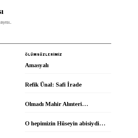
ı
yısı..
ÖLÜMSÜZLERİMİZ
Amasyalı
Refik Ünal: Safi İrade
Olmadı Mahir Alınteri…
O hepimizin Hüseyin abisiydi…