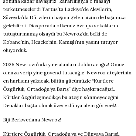
sonuna kadar savaşırız” kararlılığıyla o masayı
terketmeselerdi Tartus’ta Lazkiye’de Alevilerin,
Süveyda’da Dürzilerin başına gelen bizim de başımıza
gelebilirdi. Diasporada öfkemiz Avrupa sokaklarını
tutuşturmamış olsaydı bu Newroz’da belki de
Kobane’nin, Heseke’nin, Kamışlı’nın yasını tutuyor
oluyorduk.
2026 Newrozu’nda yine alanları dolduracağız! Omuz
omuza verip yine govend tutacağız! Newroz ateşlerinin
en harlısını yakacak, bütün gücümüzle “Kürtlere
Özgürlük, Ortadoğu’ya Barış” diye haykıracağız!..
Kürtler özgürleşmedikçe bu ateşin sönmeyeceğini
Dehaklar başta olmak üzere dünya alem görecek!..
Biji Berkwedana Newroz!
Kürtlere Özgürlük, Ortadoğu’ya ve Dünyaya Barış!..