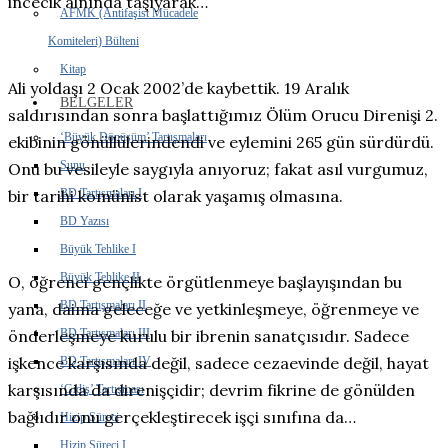
incecik alnında taşıyarak…
AFMK (Antifaşist Mücadele
Komiteleri) Bülteni
Kitap
Ali yoldaşı 2 Ocak 2002’de kaybettik. 19 Aralık
BELGELER
saldırısından sonra başlattığımız Ölüm Orucu Direnişi 2.
‘Büyük Dönüşüm’ Tartışmaları
ekibinin gönüllülerindendi ve eylemini 265 gün sürdürdü.
Sunu
Onu bu vesileyle saygıyla anıyoruz; fakat asıl vurgumuz,
BD Tartışmaları I
bir tarihi komünist olarak yaşamış olmasına.
BD Yazısı
Büyük Tehlike I
Büyük Tehlike II
O, öğrenci gençlikte örgütlenmeye başlayışından bu
BD Tartışmaları II
yana, daima geleceğe ve yetkinleşmeye, öğrenmeye ve
BD Tartışmaları III
önderleşmeye kurulu bir ibrenin sanatçısıdır. Sadece
işkence karşısında değil, sadece cezaevinde değil, hayat
BD Tartışmaları IV
karşısında da direnişçidir; devrim fikrine de gönülden
‘Gidiş’ Tartışması
bağlıdır onu gerçekleştirecek işçi sınıfına da…
Hizip Süreci
Hizip Süreci I