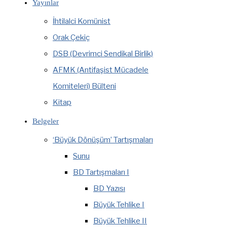
Yayınlar
İhtilalci Komünist
Orak Çekiç
DSB (Devrimci Sendikal Birlik)
AFMK (Antifaşist Mücadele
Komiteleri) Bülteni
Kitap
Belgeler
‘Büyük Dönüşüm’ Tartışmaları
Sunu
BD Tartışmaları I
BD Yazısı
Büyük Tehlike I
Büyük Tehlike II