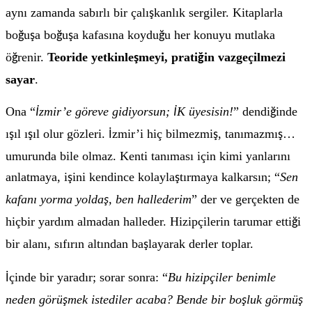
aynı zamanda sabırlı bir çalı
kanlık sergiler. Kitaplarla
ş
bo
u
a bo
u
a kafasına koydu
u her konuyu mutlaka
ğ
ş
ğ
ş
ğ
ö
renir.
Teoride yetkinle
meyi, prati
in vazgeçilmezi
ğ
ş
ğ
sayar
.
Ona “
zmir’e göreve gidiyorsun;
K üyesisin!
” dendi
inde
İ
İ
ğ
ı
ıl ı
ıl olur gözleri.
zmir’i hiç bilmezmi
, tanımazmı
…
ş
ş
İ
ş
ş
umurunda bile olmaz. Kenti tanıması için kimi yanlarını
anlatmaya, i
ini kendince kolayla
tırmaya kalkarsın; “
Sen
ş
ş
kafanı yorma yolda
, ben hallederim
” der ve gerçekten de
ş
hiçbir yardım almadan halleder. Hizipçilerin tarumar etti
i
ğ
bir alanı, sıfırın altından ba
layarak derler toplar.
ş
çinde bir yaradır; sorar sonra: “
Bu hizipçiler benimle
İ
neden görü
mek istediler acaba? Bende bir bo
luk görmü
ş
ş
ş