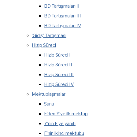
BD Tartışmaları II
BD Tartışmaları III
BD Tartışmaları IV
‘Gidiş’ Tartışması
Hizip Süreci
Hizip Süreci I
Hizip Süreci II
Hizip Süreci III
Hizip Süreci IV
Mektuplaşmalar
Sunu
F’den Y’ye ilk mektup
Y’nin F’ye yanıtı
F’nin ikinci mektubu