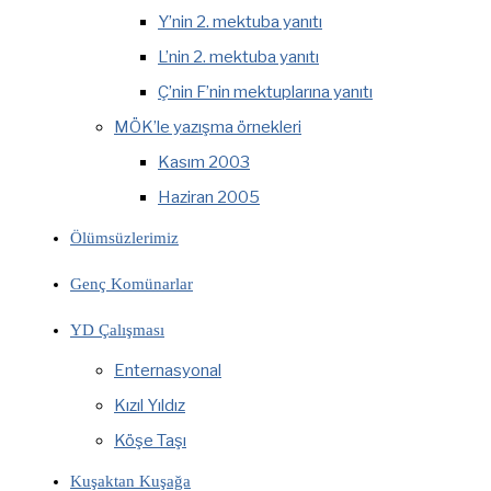
Y’nin 2. mektuba yanıtı
L’nin 2. mektuba yanıtı
Ç’nin F’nin mektuplarına yanıtı
MÖK’le yazışma örnekleri
Kasım 2003
Haziran 2005
Ölümsüzlerimiz
Genç Komünarlar
YD Çalışması
Enternasyonal
Kızıl Yıldız
Köşe Taşı
Kuşaktan Kuşağa