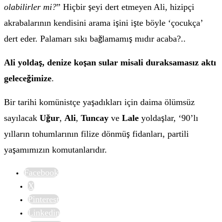
olabilirler mi?
” Hiçbir
eyi dert etmeyen Ali, hizipçi
ş
akrabalarının kendisini arama i
ini i
te böyle ‘çocukça’
ş
ş
dert eder. Palamarı sıkı ba
lamamı
mıdır acaba?..
ğ
ş
Ali yolda
, denize ko
an sular misali duraksamasız aktı
ş
ş
gelece
imize
.
ğ
Bir tarihi komünistçe ya
adıkları için daima ölümsüz
ş
sayılacak
U
ur
,
Ali
,
Tuncay
ve
Lale
yolda
lar, ‘90’lı
ğ
ş
yılların tohumlarının filize dönmü
fidanları, partili
ş
ya
amımızın komutanlarıdır.
ş
Facebook
X
Pinterest
Linkedin