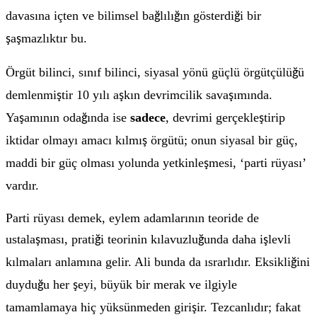
davasına içten ve bilimsel ba
lılı
ın gösterdi
i bir
ğ
ğ
ğ
a
mazlıktır bu.
ş
ş
Örgüt bilinci, sınıf bilinci, siyasal yönü güçlü örgütçülü
ü
ğ
demlenmi
tir 10 yılı a
kın devrimcilik sava
ımında.
ş
ş
ş
Ya
amının oda
ında ise
sadece
, devrimi gerçekle
tirip
ş
ğ
ş
iktidar olmayı amacı kılmı
örgütü; onun siyasal bir güç,
ş
maddi bir güç olması yolunda yetkinle
mesi, ‘parti rüyası’
ş
vardır.
Parti rüyası demek, eylem adamlarının teoride de
ustala
ması, prati
i teorinin kılavuzlu
unda daha i
levli
ş
ğ
ğ
ş
kılmaları anlamına gelir. Ali bunda da ısrarlıdır. Eksikli
ini
ğ
duydu
u her
eyi, büyük bir merak ve ilgiyle
ğ
ş
tamamlamaya hiç yüksünmeden giri
ir. Tezcanlıdır; fakat
ş