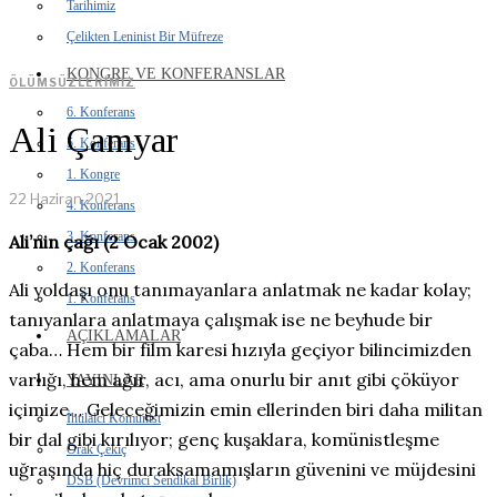
Tarihimiz
Çelikten Leninist Bir Müfreze
KONGRE VE KONFERANSLAR
ÖLÜMSÜZLERIMIZ
6. Konferans
Ali Çamyar
5. Konferans
1. Kongre
22 Haziran 2021
4. Konferans
3. Konferans
Ali’nin çağı (2 Ocak 2002)
2. Konferans
Ali yoldaşı onu tanımayanlara anlatmak ne kadar kolay;
1. Konferans
tanıyanlara anlatmaya çalışmak ise ne beyhude bir
AÇIKLAMALAR
çaba… Hem bir film karesi hızıyla geçiyor bilincimizden
varlığı, hem ağır, acı, ama onurlu bir anıt gibi çöküyor
YAYINLAR
içimize… Geleceğimizin emin ellerinden biri daha militan
İhtilalci Komünist
bir dal gibi kırılıyor; genç kuşaklara, komünistleşme
Orak Çekiç
uğraşında hiç duraksamamışların güvenini ve müjdesini
DSB (Devrimci Sendikal Birlik)