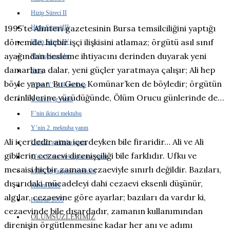
Hizip Süreci II
1995’te Alınteri gazetesinin Bursa temsilciliğini yaptığı
Hizip Süreci III
dönemde, hiçbir işçi ilişkisini atlamaz; örgütü asıl sınıf
Hizip Süreci IV
ayağından besleme ihtiyacını derinden duyarak yeni
Mektuplaşmalar
damarlara dalar, yeni güçler yaratmaya çalışır; Ali hep
Sunu
böyle yapar. Bu Genç Komünar’ken de böyledir; örgütün
F’den Y’ye ilk mektup
derinliklerine yürüdüğünde, Ölüm Orucu günlerinde de…
Y’nin F’ye yanıtı
F’nin ikinci mektubu
Y’nin 2. mektuba yanıtı
Ali içerdedir ama içerdeyken bile firaridir… Ali ve Ali
L’nin 2. mektuba yanıtı
gibilerin cezaevi direnişçiliği bile farklıdır. Ufku ve
Ç’nin F’nin mektuplarına yanıtı
mesaisi hiçbir zaman cezaeviyle sınırlı değildir. Bazıları,
MÖK’le yazışma örnekleri
dışarıdaki mücadeleyi dahi cezaevi eksenli düşünür,
Kasım 2003
algılar, cezaevine göre ayarlar; bazıları da vardır ki,
Haziran 2005
cezaevinde bile dışardadır, zamanın kullanımından
ÖLÜMSÜZLERIMIZ
direnişin örgütlenmesine kadar her anı ve adımı