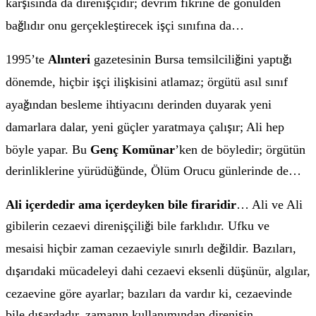
kar
ısında da direni
çidir; devrim fikrine de gönülden
ş
ş
ba
lıdır onu gerçekle
tirecek i
çi sınıfına da…
ğ
ş
ş
1995’te
Alınteri
gazetesinin Bursa temsilcili
ini yaptı
ı
ğ
ğ
dönemde, hiçbir i
çi ili
kisini atlamaz; örgütü asıl sınıf
ş
ş
aya
ından besleme ihtiyacını derinden duyarak yeni
ğ
damarlara dalar, yeni güçler yaratmaya çalı
ır; Ali hep
ş
böyle yapar. Bu
Genç Komünar
’ken de böyledir; örgütün
derinliklerine yürüdü
ünde, Ölüm Orucu günlerinde de…
ğ
Ali içerdedir ama içerdeyken bile firaridir
… Ali ve Ali
gibilerin cezaevi direni
çili
i bile farklıdır. Ufku ve
ş
ğ
mesaisi hiçbir zaman cezaeviyle sınırlı de
ildir. Bazıları,
ğ
dı
arıdaki mücadeleyi dahi cezaevi eksenli dü
ünür, algılar,
ş
ş
cezaevine göre ayarlar; bazıları da vardır ki, cezaevinde
bile dı
ardadır, zamanın kullanımından direni
in
ş
ş