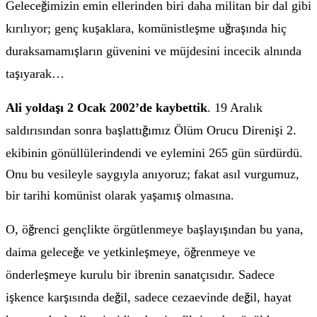
Gelece
imizin emin ellerinden biri daha militan bir dal gibi
ğ
kırılıyor; genç ku
aklara, komünistle
me u
ra
ında hiç
ş
ş
ğ
ş
duraksamamı
ların güvenini ve müjdesini incecik alnında
ş
ta
ıyarak…
ş
Ali yolda
ı 2 Ocak 2002’de kaybettik
. 19 Aralık
ş
saldırısından sonra ba
lattı
ımız Ölüm Orucu Direni
i 2.
ş
ğ
ş
ekibinin gönüllülerindendi ve eylemini 265 gün sürdürdü.
Onu bu vesileyle saygıyla anıyoruz; fakat asıl vurgumuz,
bir tarihi komünist olarak ya
amı
olmasına.
ş
ş
O, ö
renci gençlikte örgütlenmeye ba
layı
ından bu yana,
ğ
ş
ş
daima gelece
e ve yetkinle
meye, ö
renmeye ve
ğ
ş
ğ
önderle
meye kurulu bir ibrenin sanatçısıdır. Sadece
ş
i
kence kar
ısında de
il, sadece cezaevinde de
il, hayat
ş
ş
ğ
ğ