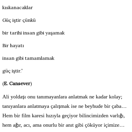
kıskanacaklar
Güç iştir çünkü
bir tarihi insan gibi yaşamak
Bir hayatı
insan gibi tamamlamak
güç iştir.”
(
E. Cansever
)
Ali yolda
ı onu tanımayanlara anlatmak ne kadar kolay;
ş
tanıyanlara anlatmaya çalı
mak ise ne beyhude bir çaba…
ş
Hem bir film karesi hızıyla geçiyor bilincimizden varlı
ı,
ğ
hem a
ır, acı, ama onurlu bir anıt gibi çöküyor içimize…
ğ