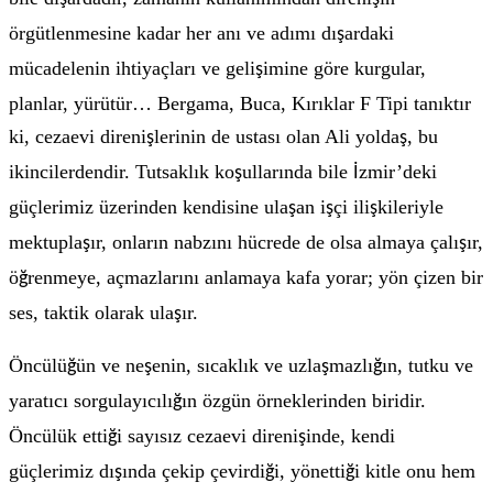
örgütlenmesine kadar her anı ve adımı dı
ardaki
ş
mücadelenin ihtiyaçları ve geli
imine göre kurgular,
ş
planlar, yürütür… Bergama, Buca, Kırıklar F Tipi tanıktır
ki, cezaevi direni
lerinin de ustası olan Ali yolda
, bu
ş
ş
ikincilerdendir. Tutsaklık ko
ullarında bile
zmir’deki
ş
İ
güçlerimiz üzerinden kendisine ula
an i
çi ili
kileriyle
ş
ş
ş
mektupla
ır, onların nabzını hücrede de olsa almaya çalı
ır,
ş
ş
ö
renmeye, açmazlarını anlamaya kafa yorar; yön çizen bir
ğ
ses, taktik olarak ula
ır.
ş
Öncülü
ün ve ne
enin, sıcaklık ve uzla
mazlı
ın, tutku ve
ğ
ş
ş
ğ
yaratıcı sorgulayıcılı
ın özgün örneklerinden biridir.
ğ
Öncülük etti
i sayısız cezaevi direni
inde, kendi
ğ
ş
güçlerimiz dı
ında çekip çevirdi
i, yönetti
i kitle onu hem
ş
ğ
ğ