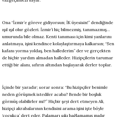
vazgeçilmezi sayar.
Ona “İzmir’e göreve gidiyorsun; İK üyesisin!” dendiğinde
ışıl ışıl olur gözleri. İzmir’i hiç bilmezmiş, tanımazmış…
umurunda bile olmaz. Kenti tanıması için kimi yanlarını
anlatmaya, işini kendince kolaylaştırmaya kalkarsın; “Sen
kafanı yorma yoldaş, ben hallederim” der ve gerçekten
de hiçbir yardım almadan halleder. Hizipçilerin tarumar
ettiği bir alanı, sıfırın altından başlayarak derler toplar.
İçinde bir yaradır; sorar sonra: “Bu hizipçiler benimle
neden görüşmek istediler acaba? Bende bir boşluk
görmüş olabilirler mi?” Hiçbir şeyi dert etmeyen Ali,
hizipçi akrabalarının kendisini arama işini işte böyle
‘çocukça’ dert eder. Palamarı sıkı bağlamamış mıdır