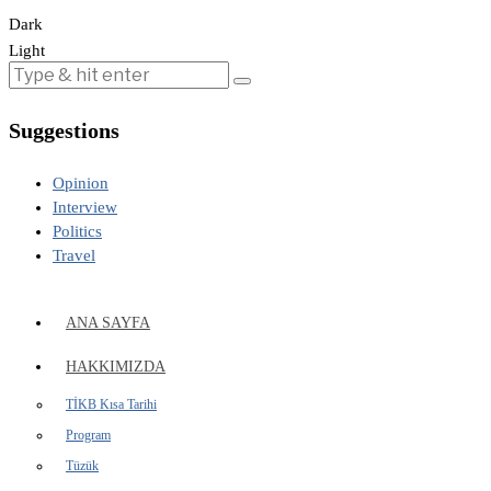
Dark
Light
Suggestions
Opinion
Interview
Politics
Travel
ANA SAYFA
HAKKIMIZDA
TİKB Kısa Tarihi
Program
Tüzük