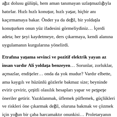
a
ız dolusu gülü
ü, hem aman tanımayan uzla
mazlı
ıyla
ğ
ş
ş
ğ
hatırlar. Hızlı hızlı konu
ur, hızlı ya
ar, hiçbir anı
ş
ş
kaçırmamaya bakar. Önder ya da de
il, bir yolda
la
ğ
ş
konu
urken onun yüz ifadesini görmeliydiniz…
çerdi
ş
İ
adeta; her
eyi kaydetmeye, ders çıkarmaya, kendi alanına
ş
uygulamanın kurgularına yönelirdi.
Etrafına ya
ama sevinci ve pozitif elektrik yayan az
ş
insan vardır Ali yolda
a benzeyen
… Sorunlar, zorluklar,
ş
açmazlar, endi
eler… onda da yok mudur? Vardır elbette,
ş
ama kaygılı ve hüzünlü gözlerle bakmaz size; beyninde
evirir çevirir, çe
itli olasılık hesapları yapar ve pe
pe
e
ş
ş
ş
öneriler getirir. Yazıklanmak, üflemek püflemek, güçlükleri
ve riskleri öne çıkarmak de
il, oluruna bakmak ve çözmek
ğ
için yo
un bir çaba harcamaktır onunkisi… Proletaryanın
ğ