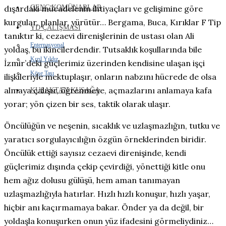
GENÇ KOMÜNARLAR
dışardaki mücadelenin ihtiyaçları ve gelişimine göre
kurgular, planlar, yürütür… Bergama, Buca, Kırıklar F Tip
YD ÇALIŞMASI
tanıktır ki, cezaevi direnişlerinin de ustası olan Ali
Enternasyonal
yoldaş, bu ikincilerdendir. Tutsaklık koşullarında bile
Kızıl Yıldız
İzmir’deki güçlerimiz üzerinden kendisine ulaşan işçi
Köşe Taşı
ilişkileriyle mektuplaşır, onların nabzını hücrede de olsa
almaya çalışır, öğrenmeye, açmazlarını anlamaya kafa
KUŞAKTAN KUŞAĞA
yorar; yön çizen bir ses, taktik olarak ulaşır.
Öncülüğün ve neşenin, sıcaklık ve uzlaşmazlığın, tutku ve
yaratıcı sorgulayıcılığın özgün örneklerinden biridir.
Öncülük ettiği sayısız cezaevi direnişinde, kendi
güçlerimiz dışında çekip çevirdiği, yönettiği kitle onu
hem ağız dolusu gülüşü, hem aman tanımayan
uzlaşmazlığıyla hatırlar. Hızlı hızlı konuşur, hızlı yaşar,
hiçbir anı kaçırmamaya bakar. Önder ya da değil, bir
yoldaşla konuşurken onun yüz ifadesini görmeliydiniz…