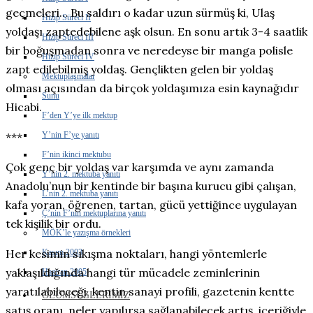
geçmeleri… Bu saldırı o kadar uzun sürmüş ki, Ulaş
Hizip Süreci II
yoldaşı zaptedebilene aşk olsun. En sonu artık 3-4 saatlik
Hizip Süreci III
bir boğuşmadan sonra ve neredeyse bir manga polisle
Hizip Süreci IV
zapt edilebilmiş yoldaş. Gençlikten gelen bir yoldaş
Mektuplaşmalar
olması açısından da birçok yoldaşımıza esin kaynağıdır
Sunu
Hicabi.
F’den Y’ye ilk mektup
Y’nin F’ye yanıtı
***
F’nin ikinci mektubu
Çok genç bir yoldaş var karşımda ve aynı zamanda
Y’nin 2. mektuba yanıtı
Anadolu’nun bir kentinde bir başına kurucu gibi çalışan,
L’nin 2. mektuba yanıtı
kafa yoran, öğrenen, tartan, gücü yettiğince uygulayan
Ç’nin F’nin mektuplarına yanıtı
tek kişilik bir ordu.
MÖK’le yazışma örnekleri
Her kesimin sıkışma noktaları, hangi yöntemlerle
Kasım 2003
yaklaşıldığında hangi tür mücadele zeminlerinin
Haziran 2005
yaratılabileceği, kentin sanayi profili, gazetenin kentte
ÖLÜMSÜZLERIMIZ
satış oranı, neler yapılırsa sağlanabilecek artış, içeriğiyle