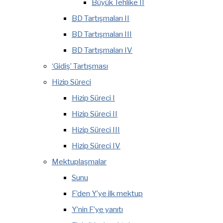
Büyük Tehlike II
BD Tartışmaları II
BD Tartışmaları III
BD Tartışmaları IV
‘Gidiş’ Tartışması
Hizip Süreci
Hizip Süreci I
Hizip Süreci II
Hizip Süreci III
Hizip Süreci IV
Mektuplaşmalar
Sunu
F’den Y’ye ilk mektup
Y’nin F’ye yanıtı