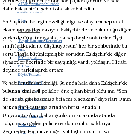
yurtsever öğrenciler ona sahip çıkmışlardır. Ve hala
AFMK (Antifaşist Mücadele
daha Eskişehir’in şehidi olarak kabul edilir.
Komiteleri) Bülteni
Kitap
Yoldaşın en belirgin özelliği, olgu ve olaylara hep sınıf
ekseninde yaklaşmasıydı. Eskişehir’de ve bulunduğu diğer
BELGELER
yerlerde O’nu tanıyanlar da hep böyle anlatırlar. “İşçi
‘Büyük Dönüşüm’ Tartışmaları
sınıfı hakkında ne düşünüyorsun” her bir sohbetinde bu
Sunu
soru Ulaş’la bütünleşmiş bir sorudur. Eskişehir’de diğer
BD Tartışmaları I
siyasetler üzerinde bir saygınlığı vardı yoldaşın. Hicabi
BD Yazısı
deyince farklılaşırdı ortam.
Büyük Tehlike I
Ve tabii antifaşist kimliği. Şu anda hala daha Eskişehir’de
Büyük Tehlike II
bulunan kimi sivil polisler, öne çıkan birisi oldu mu, “Sen
BD Tartışmaları II
de Hicabi gibi başımıza bela mı olacaksın” diyorlar! Onun
BD Tartışmaları III
bilinen ünlü çatışmalarından birisi, Anadolu
BD Tartışmaları IV
Üniversitesi’nde bahar şenlikleri sırasında standa
‘Gidiş’ Tartışması
saldırmaya gelen polislere, daha onlar saldırıya
Hizip Süreci
geçmeden Hicabi ve diğer yoldaşların saldırıya
Hizip Süreci I