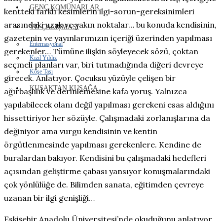
GENÇ KOMÜNARLAR
kentteki farklı kesimlerin ilgi-sorun-gereksinimleri
arasındaki uzak ve yakın noktalar… bu konuda kendisinin,
YD ÇALIŞMASI
gazetenin ve yayınlarımızın içeriği üzerinden yapılması
Enternasyonal
gerekenler… Tümüne ilişkin söyleyecek sözü, çoktan
Kızıl Yıldız
seçmeli planları var, biri tutmadığında diğeri devreye
Köşe Taşı
girecek. Anlatıyor. Çocuksu yüzüyle çelişen bir
KUŞAKTAN KUŞAĞA
ağırbaşlılık ve derinlemesine kafa yoruş. Yalnızca
yapılabilecek olanı değil yapılması gerekeni esas aldığını
hissettiriyor her sözüyle. Çalışmadaki zorlanışlarına da
değiniyor ama vurgu kendisinin ve kentin
örgütlenmesinde yapılması gerekenlere. Kendine de
buralardan bakıyor. Kendisini bu çalışmadaki hedefleri
açısından geliştirme çabası yansıyor konuşmalarındaki
çok yönlülüğe de. Bilimden sanata, eğitimden çevreye
uzanan bir ilgi genişliği…
Eskişehir Anadolu Üniversitesi’nde okuduğunu anlatıyor