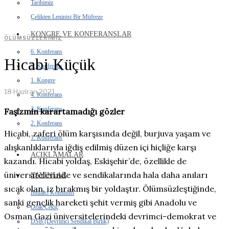
Tarihimiz
Çelikten Leninist Bir Müfreze
KONGRE VE KONFERANSLAR
ÖLÜMSÜZLERIMIZ
6. Konferans
Hicabi Küçük
5. Konferans
1. Kongre
18 Haziran 2021
4. Konferans
3. Konferans
Faşizmin karartamadığı gözler
2. Konferans
Hicabi, zaferi ölüm karşısında değil, burjuva yaşam ve
1. Konferans
alışkanlıklarıyla iğdiş edilmiş düzen içi hiçliğe karşı
AÇIKLAMALAR
kazandı. Hicabi yoldaş, Eskişehir’de, özellikle de
üniversitelerinde ve sendikalarında hala daha anıları
YAYINLAR
sıcak olan, iz bırakmış bir yoldaştır. Ölümsüzleştiğinde,
İhtilalci Komünist
sanki gençlik hareketi şehit vermiş gibi Anadolu ve
Orak Çekiç
Osman Gazi üniversitelerindeki devrimci-demokrat ve
DSB (Devrimci Sendikal Birlik)