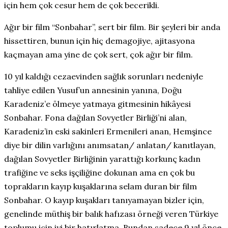
için hem çok cesur hem de çok becerikli.
Ağır bir film “Sonbahar”, sert bir film. Bir şeyleri bir anda
hissettiren, bunun için hiç demagojiye, ajitasyona
kaçmayan ama yine de çok sert, çok ağır bir film.
10 yıl kaldığı cezaevinden sağlık sorunları nedeniyle
tahliye edilen Yusuf’un annesinin yanına, Doğu
Karadeniz’e ölmeye yatmaya gitmesinin hikâyesi
Sonbahar. Fona dağılan Sovyetler Birliği’ni alan,
Karadeniz’in eski sakinleri Ermenileri anan, Hemşince
diye bir dilin varlığını anımsatan/ anlatan/ kanıtlayan,
dağılan Sovyetler Birliğinin yarattığı korkunç kadın
trafiğine ve seks işçiliğine dokunan ama en çok bu
toprakların kayıp kuşaklarına selam duran bir film
Sonbahar. O kayıp kuşakları tanıyamayan bizler için,
genelinde müthiş bir balık hafızası örneği veren Türkiye
toplumu için iyi bir hatırlatma. Bundan sadece 9 yıl önce