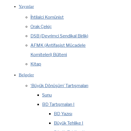
Yayınlar
İhtilalci Komünist
Orak Çekiç
DSB (Devrimci Sendikal Birlik)
AFMK (Antifaşist Mücadele
Komiteleri) Bülteni
Kitap
Belgeler
‘Büyük Dönüşüm’ Tartışmaları
Sunu
BD Tartışmaları I
BD Yazısı
Büyük Tehlike I