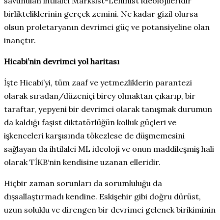
savunulan ihtilalci Marksist-Leninist ideolojileridir
birlikteliklerinin gerçek zemini. Ne kadar gizil olursa
olsun proletaryanın devrimci güç ve potansiyeline olan
inançtır.
Hicabi’nin devrimci yol haritası
İşte Hicabi’yi, tüm zaaf ve yetmezliklerin parantezi
olarak sıradan/düzeniçi birey olmaktan çıkarıp, bir
taraftar, yepyeni bir devrimci olarak tanışmak durumun
da kaldığı faşist diktatörlüğün kolluk güçleri ve
işkenceleri karşısında tökezlese de düşmemesini
sağlayan da ihtilalci ML ideoloji ve onun maddileşmiş hali
olarak TİKB‘nin kendisine uzanan elleridir.
Hiçbir zaman sorunları da sorumluluğu da
dışsallaştırmadı kendine. Eskişehir gibi doğru dürüst,
uzun soluklu ve direngen bir devrimci gelenek birikiminin