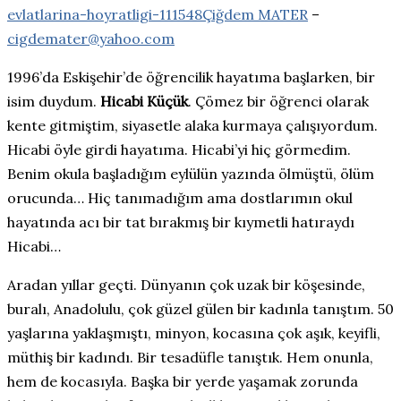
evlatlarina-hoyratligi-111548
Çiğdem MATER
–
cigdemater@yahoo.com
1996’da Eskişehir’de öğrencilik hayatıma başlarken, bir
isim duydum.
Hicabi Küçük
. Çömez bir öğrenci olarak
kente gitmiştim, siyasetle alaka kurmaya çalışıyordum.
Hicabi öyle girdi hayatıma. Hicabi’yi hiç görmedim.
Benim okula başladığım eylülün yazında ölmüştü, ölüm
orucunda… Hiç tanımadığım ama dostlarımın okul
hayatında acı bir tat bırakmış bir kıymetli hatıraydı
Hicabi…
Aradan yıllar geçti. Dünyanın çok uzak bir köşesinde,
buralı, Anadolulu, çok güzel gülen bir kadınla tanıştım. 50
yaşlarına yaklaşmıştı, minyon, kocasına çok aşık, keyifli,
müthiş bir kadındı. Bir tesadüfle tanıştık. Hem onunla,
hem de kocasıyla. Başka bir yerde yaşamak zorunda