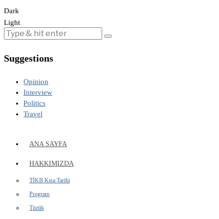
Dark
Light
Suggestions
Opinion
Interview
Politics
Travel
ANA SAYFA
HAKKIMIZDA
TİKB Kısa Tarihi
Program
Tüzük