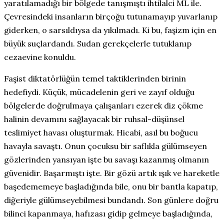
yaratılamadığı bir bölgede tanışmıştı ihtilalci ML ile.
Çevresindeki insanların birçoğu tutunamayıp yuvarlanıp
giderken, o sarsıldıysa da yıkılmadı. Ki bu, faşizm için en
büyük suçlardandı. Sudan gerekçelerle tutuklanıp
cezaevine konuldu.
Faşist diktatörlüğün temel taktiklerinden birinin
hedefiydi. Küçük, mücadelenin geri ve zayıf olduğu
bölgelerde doğrulmaya çalışanları ezerek diz çökme
halinin devamını sağlayacak bir ruhsal-düşünsel
teslimiyet havası oluşturmak. Hicabi, asıl bu boğucu
havayla savaştı. Onun çocuksu bir saflıkla gülümseyen
gözlerinden yansıyan işte bu savaşı kazanmış olmanın
güvenidir. Başarmıştı işte. Bir gözü artık ışık ve hareketle
başedememeye başladığında bile, onu bir bantla kapatıp,
diğeriyle gülümseyebilmesi bundandı. Son günlere doğru
bilinci kapanmaya, hafızası gidip gelmeye başladığında,