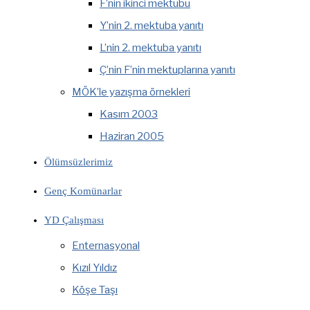
F’nin ikinci mektubu
Y’nin 2. mektuba yanıtı
L’nin 2. mektuba yanıtı
Ç’nin F’nin mektuplarına yanıtı
MÖK’le yazışma örnekleri
Kasım 2003
Haziran 2005
Ölümsüzlerimiz
Genç Komünarlar
YD Çalışması
Enternasyonal
Kızıl Yıldız
Köşe Taşı