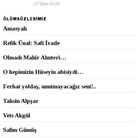
27 Ekim 2020
ÖLÜMSÜZLERİMİZ
Amasyalı
Refik Ünal: Safi İrade
Olmadı Mahir Alınteri…
O hepimizin Hüseyin abisiydi…
Ferhat yoldaş, unutmayacağız seni!..
Tahsin Alpşar
Veis Akgül
Salim Gümüş