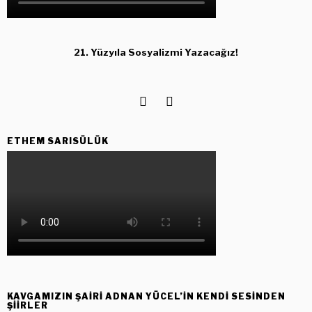
21. Yüzyıla Sosyalizmi Yazacağız!
ETHEM SARISÜLÜK
KAVGAMIZIN ŞAIRI ADNAN YÜCEL’IN KENDI SESINDEN
ŞIIRLER