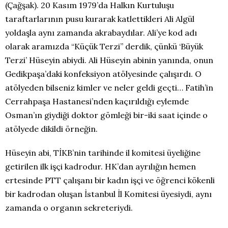
(Çağşak). 20 Kasım 1979’da Halkın Kurtuluşu
taraftarlarının pusu kurarak katlettikleri Ali Algül
yoldaşla aynı zamanda akrabaydılar. Ali’ye kod adı
olarak aramızda “Küçük Terzi” derdik, çünkü ‘Büyük
Terzi’ Hüseyin abiydi. Ali Hüseyin abinin yanında, onun
Gedikpaşa’daki konfeksiyon atölyesinde çalışırdı. O
atölyeden bilseniz kimler ve neler geldi geçti… Fatih’in
Cerrahpaşa Hastanesi’nden kaçırıldığı eylemde
Osman’ın giydiği doktor gömleği bir-iki saat içinde o
atölyede dikildi örneğin.
Hüseyin abi, TİKB’nin tarihinde il komitesi üyeliğine
getirilen ilk işçi kadrodur. HK’dan ayrılığın hemen
ertesinde PTT çalışanı bir kadın işçi ve öğrenci kökenli
bir kadrodan oluşan İstanbul İl Komitesi üyesiydi, aynı
zamanda o organın sekreteriydi.