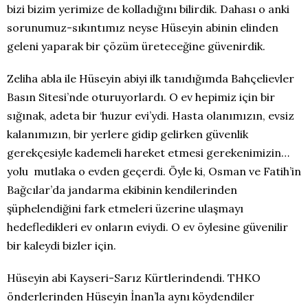
bizi bizim yerimize de kolladığını bilirdik. Dahası o anki
sorunumuz-sıkıntımız neyse Hüseyin abinin elinden
geleni yaparak bir çözüm üreteceğine güvenirdik.
Zeliha abla ile Hüseyin abiyi ilk tanıdığımda Bahçelievler
Basın Sitesi’nde oturuyorlardı. O ev hepimiz için bir
sığınak, adeta bir ‘huzur evi’ydi. Hasta olanımızın, evsiz
kalanımızın, bir yerlere gidip gelirken güvenlik
gerekçesiyle kademeli hareket etmesi gerekenimizin…
yolu mutlaka o evden geçerdi. Öyle ki, Osman ve Fatih’in
Bağcılar’da jandarma ekibinin kendilerinden
şüphelendiğini fark etmeleri üzerine ulaşmayı
hedefledikleri ev onların eviydi. O ev öylesine güvenilir
bir kaleydi bizler için.
Hüseyin abi Kayseri-Sarız Kürtlerindendi. THKO
önderlerinden Hüseyin İnan’la aynı köydendiler