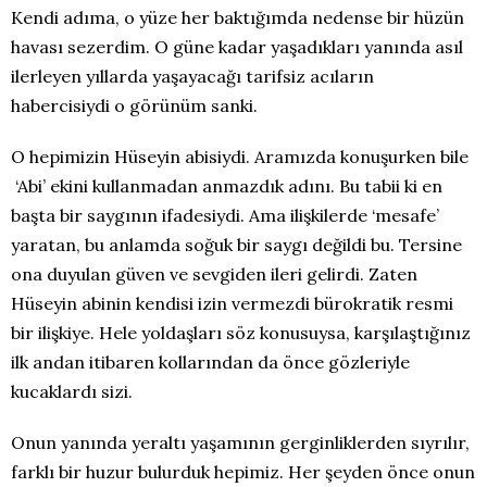
Kendi adıma, o yüze her baktığımda nedense bir hüzün
havası sezerdim. O güne kadar yaşadıkları yanında asıl
ilerleyen yıllarda yaşayacağı tarifsiz acıların
habercisiydi o görünüm sanki.
O hepimizin Hüseyin abisiydi. Aramızda konuşurken bile
‘Abi’ ekini kullanmadan anmazdık adını. Bu tabii ki en
başta bir saygının ifadesiydi. Ama ilişkilerde ‘mesafe’
yaratan, bu anlamda soğuk bir saygı değildi bu. Tersine
ona duyulan güven ve sevgiden ileri gelirdi. Zaten
Hüseyin abinin kendisi izin vermezdi bürokratik resmi
bir ilişkiye. Hele yoldaşları söz konusuysa, karşılaştığınız
ilk andan itibaren kollarından da önce gözleriyle
kucaklardı sizi.
Onun yanında yeraltı yaşamının gerginliklerden sıyrılır,
farklı bir huzur bulurduk hepimiz. Her şeyden önce onun