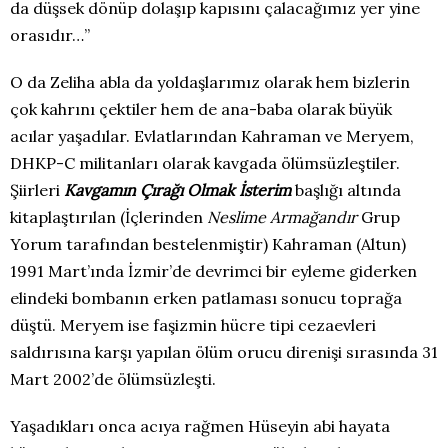
da düşsek dönüp dolaşıp kapısını çalacağımız yer yine
orasıdır…”
O da Zeliha abla da yoldaşlarımız olarak hem bizlerin
çok kahrını çektiler hem de ana-baba olarak büyük
acılar yaşadılar. Evlatlarından Kahraman ve Meryem,
DHKP-C militanları olarak kavgada ölümsüzleştiler.
Şiirleri
Kavgamın Çırağı Olmak İsterim
başlığı altında
kitaplaştırılan (İçlerinden
Neslime Armağandır
Grup
Yorum tarafından bestelenmiştir) Kahraman (Altun)
1991 Mart’ında İzmir’de devrimci bir eyleme giderken
elindeki bombanın erken patlaması sonucu toprağa
düştü. Meryem ise faşizmin hücre tipi cezaevleri
saldırısına karşı yapılan ölüm orucu direnişi sırasında 31
Mart 2002’de ölümsüzleşti.
Yaşadıkları onca acıya rağmen Hüseyin abi hayata