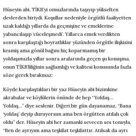
Hüseyin abi, TİKB’yi omuzlarında taşıyıp yükselten
devlerden biriydi. Koşullar nedeniyle örgütlü faaliyetten
uzak kaldığı yıllarda da geçmişine ve emeklerine
yabancılaşıp ‘cüceleşmedi’. Yıllarca emek verdikten
sonra karşılaştığı hoyratlıklar yüzünden örgütle ilişkisini
kesmiş ama gönül bağını hiç koparmamış bir
yoldaşımızla yıllar sonra aralarında geçen şu konuşma,
onun TİKB’liliğinin sağlamlığı ve kalitesi konusunda fazla
söze gerek bırakmaz:
Köyde karşılaştıkları bir yaz Hüseyin abi bizimkine
akrabalar ve köylülerin önünde de hep “Yoldaş…
Yoldaş…” diye seslenir. Diğeri bir gün dayanamaz, “Bana
‘yoldaş’ deyip duruyorsun ama ben örgütten atılalı çok
oldu” der. Hüseyin abi her zamanki sevecen ses tonuyla,
“Ben de ayrıyım ama teşkilat teşkilattır. Atılsak da ayrı