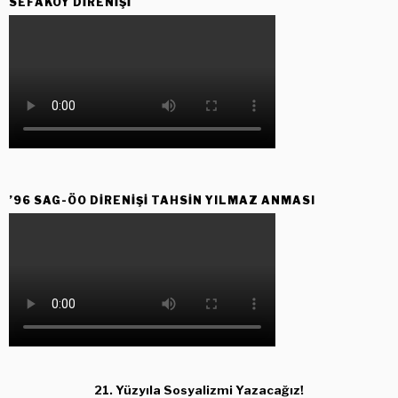
SEFAKÖY DIRENIŞI
’96 SAG-ÖO DİRENİŞİ TAHSİN YILMAZ ANMASI
21. Yüzyıla Sosyalizmi Yazacağız!