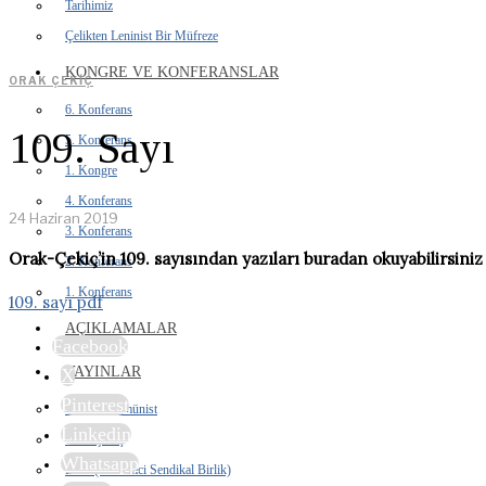
Tarihimiz
Çelikten Leninist Bir Müfreze
KONGRE VE KONFERANSLAR
ORAK ÇEKIÇ
6. Konferans
109. Sayı
5. Konferans
1. Kongre
4. Konferans
24 Haziran 2019
3. Konferans
Orak-Çekiç’in 109. sayısından yazıları buradan okuyabilirsiniz
2. Konferans
1. Konferans
109. sayı pdf
AÇIKLAMALAR
Facebook
YAYINLAR
X
Pinterest
İhtilalci Komünist
Linkedin
Orak Çekiç
Whatsapp
DSB (Devrimci Sendikal Birlik)