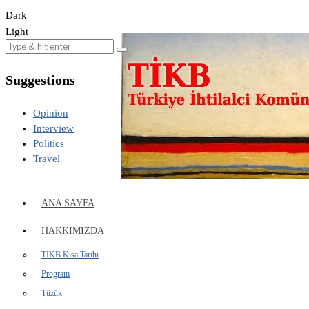
Dark
Light
Suggestions
Opinion
Interview
Politics
Travel
ANA SAYFA
HAKKIMIZDA
TİKB Kısa Tarihi
Program
Tüzük