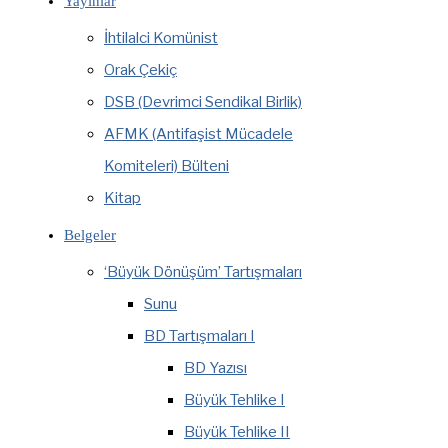
Yayınlar
İhtilalci Komünist
Orak Çekiç
DSB (Devrimci Sendikal Birlik)
AFMK (Antifaşist Mücadele
Komiteleri) Bülteni
Kitap
Belgeler
‘Büyük Dönüşüm’ Tartışmaları
Sunu
BD Tartışmaları I
BD Yazısı
Büyük Tehlike I
Büyük Tehlike II