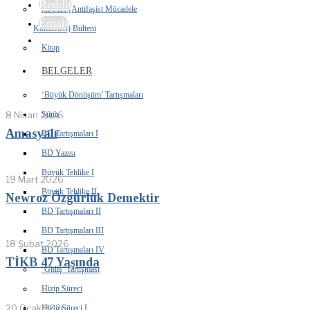
Reddit
AFMK (Antifaşist Mücadele
Email
Komiteleri) Bülteni
Kitap
BELGELER
‘Büyük Dönüşüm’ Tartışmaları
8 Nisan 2026
Sunu
Amasyalı
BD Tartışmaları I
BD Yazısı
Büyük Tehlike I
19 Mart 2026
Büyük Tehlike II
Newroz Özgürlük Demektir
BD Tartışmaları II
BD Tartışmaları III
18 Şubat 2026
BD Tartışmaları IV
TİKB 47 Yaşında
‘Gidiş’ Tartışması
Hizip Süreci
20 Ocak 2026
Hizip Süreci I