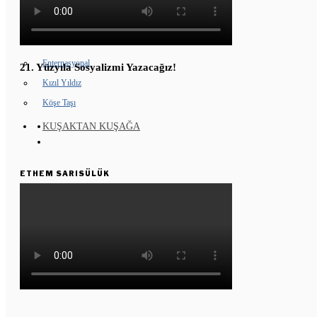
GENÇ KOMÜNARLAR
YD ÇALIŞMASI
Enternasyonal
21. Yüzyıla Sosyalizmi Yazacağız!
Kızıl Yıldız
Köşe Taşı
KUŞAKTAN KUŞAĞA
ETHEM SARISÜLÜK