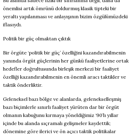
Bu aslında sadece fiziki bir sıfırlanma değil, daha da
önemlisi artık ömrünü doldurmuş klasik tipteki bir
yeraltı yapılanması ve anlayışının bizim özgülümüzdeki
iflasıydı.
Politik bir güç olmaktan çıktık
Bir örgüte ‘politik bir güç’ özelliğini kazandırabilmenin
yanında örgüt güçlerinin her günkü faaliyetlerine ortak
hedefler doğrultusunda birleşik merkezi bir faaliyet
özelliği kazandırabilmenin en önemli aracı taktikler ve
taktik önderliktir.
Geleneksel bazı bölge ve alanlarda, gelenekselleşmiş
bazı biçimlerle sınırlı faaliyet yürüten dar bir örgüt
olmanın kabuğunu kırmaya yöneldiğimiz ‘90’lı yıllar
içinde bu alanda sıçramalı gelişmeler kaydettik;
dönemine göre ilerici ve ön açıcı taktik politikalar