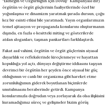
“Ekmeğin ve Özgürlüğün İçin Dövüş!” Kampanyası’dır)
örgütün ve örgüt güçlerinin faaliyetlerinde özel bir
yoğunlaşma ve dinamizm yaratmak şurada dursun, çoğu
kez bir esinti etkisi bile yaratmadı. Yayın organlarımızın
temel ajitasyon ve propaganda konularını oluşturmanın
dışında, en fazla o kesitteki miting ve gösterilerde
atılan sloganları, taşınan pankartları farklılaştırdı.
Fakat asıl vahimi, örgütün ve örgüt güçlerinin siyasal
duyarlılık ve reflekslerinde kireçlenmeye ve hayattan
kopukluğa yol açtı, dünyayı değiştirme iddiasını taşıyan
devrimci bir örgütün her şeyden önce siyasal bir güç
olduğunun ve canlı bir organizma gibi hareket etme
zorunluluğunun giderek boyutlanan biçimlerde
unutulmasını beraberinde getirdi. Kampanya
konularımızla doğrudan veya zorlayarak da olsa ilişkisini
kuramadığımız süreç ve gelişmeler bizim görüş