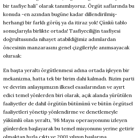
bir tasfiye hali” olarak tanımlıyoruz. Örgüt saflarında bu
konuda -en azından bugüne kadar dillendirilmiş-
herhangi bir farklı görüş ya da itiraz yok! Çünkü tablo
sonuçlarıyla birlikte ortada! Tasfiyeciliğin tasfiyesi
doğrultusunda nihayet atabildiğimiz adımlardan
öncesinin manzarasını genel çizgileriyle anımsayacak
olursak:
En başta yeraltı örgütlenmesi adına ortada işleyen bir
mekanizma, hatta tek bir birim dahi kalmadı. Bizim parti
ve devrim anlayışımızın ilkesel esaslarından ve ayırt
edici temel yönlerden biri olarak, açık alanda yürütülen
faaliyetler de dahil örgütün bütününü ve bütün örgütsel
faaliyetleri yönetip yönlendirme ve denetlemeyle
yükümlü olan yeraltı, ’98 Mayıs operasyonunu izleyen
günlerden başlayarak bu temel misyonunu yerine getirir
olmaktan hızla çıktı ve 2001 yılının başlarına