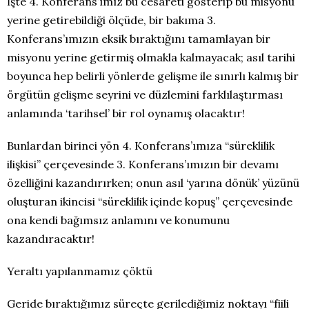
İşte 4. Konferans’ımız bu cesareti gösterip bu misyonu
yerine getirebildiği ölçüde, bir bakıma 3.
Konferans’ımızın eksik bıraktığını tamamlayan bir
misyonu yerine getirmiş olmakla kalmayacak; asıl tarihi
boyunca hep belirli yönlerde gelişme ile sınırlı kalmış bir
örgütün gelişme seyrini ve düzlemini farklılaştırması
anlamında ‘tarihsel’ bir rol oynamış olacaktır!
Bunlardan birinci yön 4. Konferans’ımıza “süreklilik
ilişkisi” çerçevesinde 3. Konferans’ımızın bir devamı
özelliğini kazandırırken; onun asıl ‘yarına dönük’ yüzünü
oluşturan ikincisi “süreklilik içinde kopuş” çerçevesinde
ona kendi bağımsız anlamını ve konumunu
kazandıracaktır!
Yeraltı yapılanmamız çöktü
Geride bıraktığımız süreçte gerilediğimiz noktayı “fiili