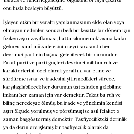
‘kafaca ve ruhen legalleşme’ olgusunu ortaya çıkardı,
onu hızla besleyip büyüttü.
İşleyen etkin bir yeraltı yapılanmasının elde olan veya
olmayan nedenler sonucu belli bir kesitte bir dönem için
fiziken aşırı zayıflaması, hatta silinme noktasına kadar
gelmesi sınıf mücadelesinin seyri sırasında her
devrimci partinin başına gelebilecek bir durumdur.
Fakat parti ve parti güçleri devrimci militan ruh ve
karakterlerini, özel olarak yeraltını var etme ve
sürdürme ısrar ve iradesini yitirmedikleri sürece,
karşılaşılabilecek her durumun üstesinden gelebilme
imkanı her zaman için var demektir. Fakat bu ruh ve
bilinç neredeyse ölmüş, bu irade ve yönelimin kendisi
aşırı ölçüde yorulmuş ve pörsümüş ise asıl felaket o
zaman başgöstermiş demektir. Tasfiyecilikteki derinlik
ya da derinlere işlemiş bir tasfiyecilik olarak da