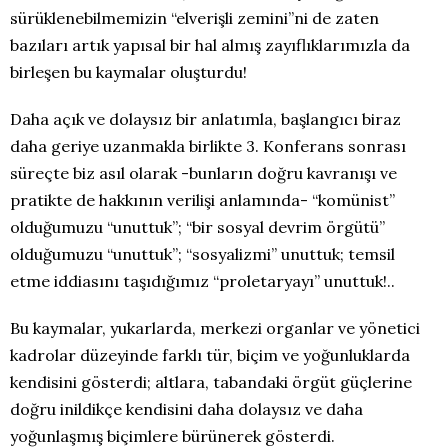
sürüklenebilmemizin “elverişli zemini”ni de zaten
bazıları artık yapısal bir hal almış zayıflıklarımızla da
birleşen bu kaymalar oluşturdu!
Daha açık ve dolaysız bir anlatımla, başlangıcı biraz
daha geriye uzanmakla birlikte 3. Konferans sonrası
süreçte biz asıl olarak -bunların doğru kavranışı ve
pratikte de hakkının verilişi anlamında- “komünist”
olduğumuzu “unuttuk”; “bir sosyal devrim örgütü”
olduğumuzu “unuttuk”; “sosyalizmi” unuttuk; temsil
etme iddiasını taşıdığımız “proletaryayı” unuttuk!..
Bu kaymalar, yukarlarda, merkezi organlar ve yönetici
kadrolar düzeyinde farklı tür, biçim ve yoğunluklarda
kendisini gösterdi; altlara, tabandaki örgüt güçlerine
doğru inildikçe kendisini daha dolaysız ve daha
yoğunlaşmış biçimlere bürünerek gösterdi.