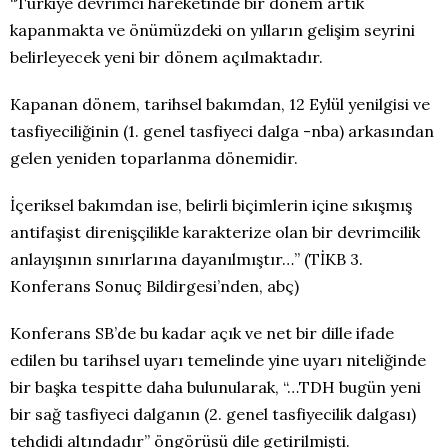
“
Türkiye devrimci hareketinde bir dönem artık
kapanmakta ve önümüzdeki on yılların gelişim seyrini
belirleyecek yeni bir dönem açılmaktadır.
Kapanan dönem, tarihsel bakımdan, 12 Eylül yenilgisi ve
tasfiyeciliğinin (1. genel tasfiyeci dalga -nba) arkasından
gelen yeniden toparlanma dönemidir.
İçeriksel bakımdan ise, belirli biçimlerin içine sıkışmış
antifaşist direnişçilikle karakterize olan bir devrimcilik
anlayışının sınırlarına dayanılmıştır…” (TİKB 3.
Konferans Sonuç Bildirgesi’nden, abç)
Konferans SB’de bu kadar açık ve net bir dille ifade
edilen bu tarihsel uyarı temelinde yine uyarı niteliğinde
bir başka tespitte daha bulunularak, “…TDH bugün yeni
bir sağ tasfiyeci dalganın (2. genel tasfiyecilik dalgası)
tehdidi altındadır” öngörüsü dile getirilmişti.