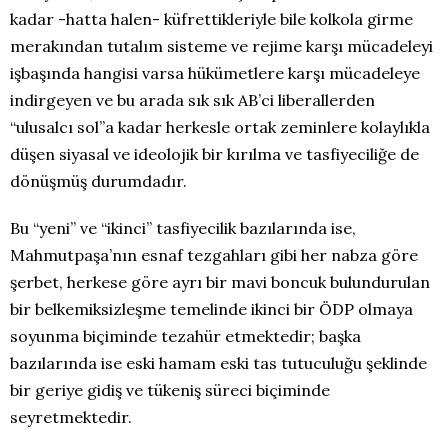
kadar -hatta halen- küfrettikleriyle bile kolkola girme
merakından tutalım sisteme ve rejime karşı mücadeleyi
işbaşında hangisi varsa hükümetlere karşı mücadeleye
indirgeyen ve bu arada sık sık AB’ci liberallerden
“ulusalcı sol”a kadar herkesle ortak zeminlere kolaylıkla
düşen siyasal ve ideolojik bir kırılma ve tasfiyeciliğe de
dönüşmüş durumdadır.
Bu “yeni” ve “ikinci” tasfiyecilik bazılarında ise,
Mahmutpaşa’nın esnaf tezgahları gibi her nabza göre
şerbet, herkese göre ayrı bir mavi boncuk bulundurulan
bir belkemiksizleşme temelinde ikinci bir ÖDP olmaya
soyunma biçiminde tezahür etmektedir; başka
bazılarında ise eski hamam eski tas tutuculuğu şeklinde
bir geriye gidiş ve tükeniş süreci biçiminde
seyretmektedir.