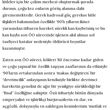
kitleler için bir çekim merkezi oluşturmak şurada
dursun, çoğu kez onların görüş alanına dahi
girememektedir. Gerek kadrosal güç gerekse kitle
ilişkileri bakımından özellikle ‘90’lı yılların ikinci
yarısından itibaren hareket sürekli kan kaybetmiş ve bu
kan kaybı son ÖO sürecinde işlenen akıl almaz sol
tasfiyeci hatalar nedeniyle öldürücü boyutlar
kazanmıştır.
Zaten son ÖO süreci, kökleri ’80 öncesine kadar giden
ve çoğu yapısal bir özellik taşıyan zaaflarının da etkisiyle
‘90’ların ortalarından sonra ‘makas değiştiren’ bir
“devrimcilik” anlayışının kendisiyle birlikte devrimci
hareketin genelini de ağır bir yenilgiye sürüklediği bir
“final” özelliğine sahiptir. Özü itibariyle bütün dünyada
emperyalist ve işbirlikçi burjuvazilerin en dar, en
açgözlü, dolayısıyla en saldırgan kesimlerinin ‘mutlak ve