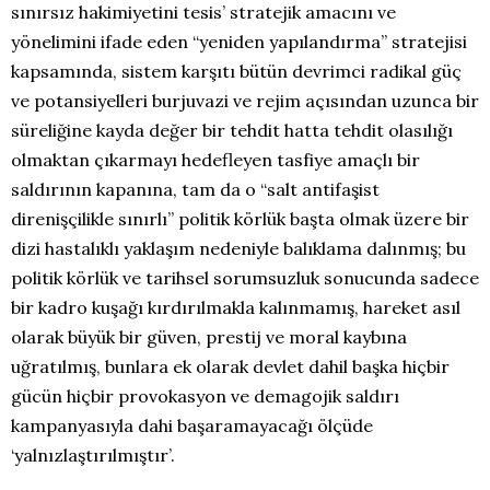
sınırsız hakimiyetini tesis’ stratejik amacını ve
yönelimini ifade eden “yeniden yapılandırma” stratejisi
kapsamında, sistem karşıtı bütün devrimci radikal güç
ve potansiyelleri burjuvazi ve rejim açısından uzunca bir
süreliğine kayda değer bir tehdit hatta tehdit olasılığı
olmaktan çıkarmayı hedefleyen tasfiye amaçlı bir
saldırının kapanına, tam da o “salt antifaşist
direnişçilikle sınırlı” politik körlük başta olmak üzere bir
dizi hastalıklı yaklaşım nedeniyle balıklama dalınmış; bu
politik körlük ve tarihsel sorumsuzluk sonucunda sadece
bir kadro kuşağı kırdırılmakla kalınmamış, hareket asıl
olarak büyük bir güven, prestij ve moral kaybına
uğratılmış, bunlara ek olarak devlet dahil başka hiçbir
gücün hiçbir provokasyon ve demagojik saldırı
kampanyasıyla dahi başaramayacağı ölçüde
‘yalnızlaştırılmıştır’.