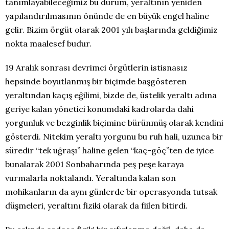
tanımlayabileceğimiz bu durum, yeraltının yeniden
yapılandırılmasının önünde de en büyük engel haline
gelir. Bizim örgüt olarak 2001 yılı başlarında geldiğimiz
nokta maalesef budur.
19 Aralık sonrası devrimci örgütlerin istisnasız
hepsinde boyutlanmış bir biçimde başgösteren
yeraltından kaçış eğilimi, bizde de, üstelik yeraltı adına
geriye kalan yönetici konumdaki kadrolarda dahi
yorgunluk ve bezginlik biçimine bürünmüş olarak kendini
gösterdi. Nitekim yeraltı yorgunu bu ruh hali, uzunca bir
süredir “tek uğraşı” haline gelen “kaç-göç”ten de iyice
bunalarak 2001 Sonbaharında peş peşe karaya
vurmalarla noktalandı. Yeraltında kalan son
mohikanların da aynı günlerde bir operasyonda tutsak
düşmeleri, yeraltını fiziki olarak da fiilen bitirdi.