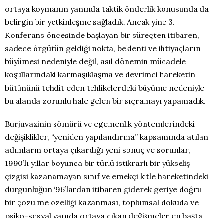
ortaya koymanın yanında taktik önderlik konusunda da
belirgin bir yetkinleşme sağladık. Ancak yine 3.
Konferans öncesinde başlayan bir süreçten itibaren,
sadece örgütün geldiği nokta, beklenti ve ihtiyaçların
büyümesi nedeniyle değil, asıl dönemin mücadele
koşullarındaki karmaşıklaşma ve devrimci hareketin
bütününü tehdit eden tehlikelerdeki büyüme nedeniyle
bu alanda zorunlu hale gelen bir sıçramayı yapamadık.
Burjuvazinin sömürü ve egemenlik yöntemlerindeki
değişiklikler, “yeniden yapılandırma” kapsamında atılan
adımların ortaya çıkardığı yeni sonuç ve sorunlar,
1990’lı yıllar boyunca bir türlü istikrarlı bir yükseliş
çizgisi kazanamayan sınıf ve emekçi kitle hareketindeki
durgunluğun ‘96’lardan itibaren giderek geriye doğru
bir çözülme özelliği kazanması, toplumsal dokuda ve
psiko-sosyal yapıda ortaya çıkan değişmeler en başta