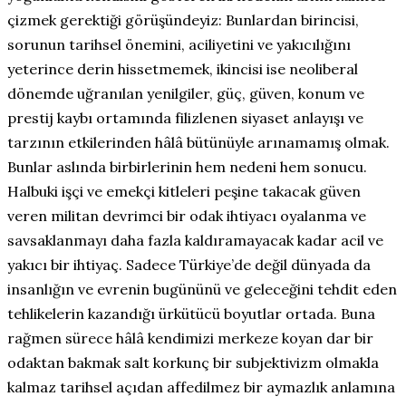
çizmek gerektiği görüşündeyiz: Bunlardan birincisi,
sorunun tarihsel önemini, aciliyetini ve yakıcılığını
yeterince derin hissetmemek, ikincisi ise neoliberal
dönemde uğranılan yenilgiler, güç, güven, konum ve
prestij kaybı ortamında filizlenen siyaset anlayışı ve
tarzının etkilerinden hâlâ bütünüyle arınamamış olmak.
Bunlar aslında birbirlerinin hem nedeni hem sonucu.
Halbuki işçi ve emekçi kitleleri peşine takacak güven
veren militan devrimci bir odak ihtiyacı oyalanma ve
savsaklanmayı daha fazla kaldıramayacak kadar acil ve
yakıcı bir ihtiyaç. Sadece Türkiye’de değil dünyada da
insanlığın ve evrenin bugününü ve geleceğini tehdit eden
tehlikelerin kazandığı ürkütücü boyutlar ortada. Buna
rağmen sürece hâlâ kendimizi merkeze koyan dar bir
odaktan bakmak salt korkunç bir subjektivizm olmakla
kalmaz tarihsel açıdan affedilmez bir aymazlık anlamına