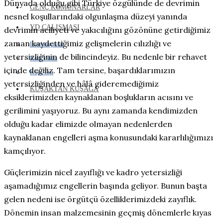
Dünyada olduğu gibi Türkiye özgülünde de devrimin
GENÇ KOMÜNARLAR
nesnel koşullarındaki olgunlaşma düzeyi yanında
YD ÇALIŞMASI
devrimin aciliyeti ve yakıcılığını gözönüne getirdiğimiz
zaman kaydettiğimiz gelişmelerin cılızlığı ve
Enternasyonal
yetersizliğinin de bilincindeyiz. Bu nedenle bir rehavet
Kızıl Yıldız
içinde değiliz. Tam tersine, başardıklarımızın
Köşe Taşı
yetersizliğinden ve hâlâ gideremediğimiz
KUŞAKTAN KUŞAĞA
eksiklerimizden kaynaklanan boşlukların acısını ve
gerilimini yaşıyoruz. Bu aynı zamanda kendimizden
olduğu kadar elimizde olmayan nedenlerden
kaynaklanan engelleri aşma konusundaki kararlılığımızı
kamçılıyor.
Güçlerimizin nicel zayıflığı ve kadro yetersizliği
aşamadığımız engellerin başında geliyor. Bunun başta
gelen nedeni ise örgütçü özelliklerimizdeki zayıflık.
Dönemin insan malzemesinin geçmiş dönemlerle kıyas