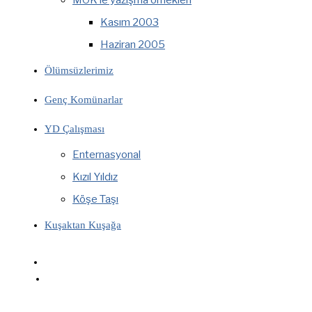
MÖK’le yazışma örnekleri
Kasım 2003
Haziran 2005
Ölümsüzlerimiz
Genç Komünarlar
YD Çalışması
Enternasyonal
Kızıl Yıldız
Köşe Taşı
Kuşaktan Kuşağa