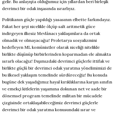
gelir. Bu anlayışta olduğumuz için yıllardan beri birleşik
devrimci bir odak inşasında ısrarlıyız.
Politikanın güçle yapıldığı yasasının elbette farkındayız.
Fakat her şeyi nicelikle ölçüp salt aritmetik güce
indirgeyen ilkesiz Mevlânacı yaklaşımlara da ortak
olmadık ve olmayacağız! Proletarya sosyalizmini
hedefleyen ML komünistler olarak niceliği nitelikle
birlikte düşünüp birbirlerinden koparmadan ele almakta
ısrarlı olacağız! Dışımızdaki devrimci güçlerle ittifak ve
birlikte güçlü bir devrimci odak yaratma yönelimimizi de
bu ilkesel yaklaşım temelinde sürdüreceğiz! Bu konuda
bugüne dek yaşadığımız hayal kırıklıklarına karşın sınıfın
ve emekçi kitlelerin yaşamına dokunan net ve sade bir
dönemsel program temelinde militan bir mücadele
çizgisinde ortaklaşabileceğimiz devrimci güçlerle
devrimci bir odak yaratma konusundaki ısrar ve