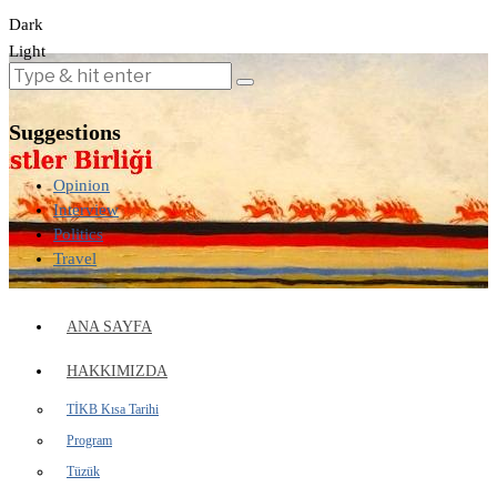
Dark
Light
Suggestions
Opinion
Interview
Politics
Travel
ANA SAYFA
HAKKIMIZDA
TİKB Kısa Tarihi
Program
Tüzük