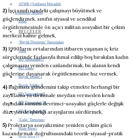
AFMK (Antifaşist Mücadele
2)
İşçi sınıfı içindeki çalışmayı büyütmek ve
Komiteleri) Bülteni
güçlendirmek, sınıfın siyasal ve sendikal
Kitap
örgütlenmesinde ön açıcı militan sosyalist bir çekim
BELGELER
merkezi haline gelmek,
‘Büyük Dönüşüm’ Tartışmaları
3)
1990’ların ortalarından itibaren yaşanan iç kriz
Sunu
süreçlerinde fazlasıyla ihmal edilip boş bırakılan kadın
BD Tartışmaları I
çalışmasını yeniden canlandırmak, bu alanın kendi
BD Yazısı
güçlerine dayanarak örgütlenmesine hız vermek,
Büyük Tehlike I
Büyük Tehlike II
4)
Bağımsız gündemini takip etmekte herhangi bir
BD Tartışmaları II
zayıflama ya da ihmale meydan vermeden kendi
BD Tartışmaları III
dışındaki samimi devrimci-sosyalist güçlerle değişik
düzeylerde işbirliği arayışlarını sürdürmek,
BD Tartışmaları IV
‘Gidiş’ Tartışması
5)
Proletarya sosyalizmine yeniden çekim gücü
Hizip Süreci
kazandırmak doğrultusundaki teorik-siyasal-pratik
Hizip Süreci I