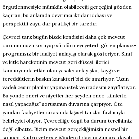
örgütlenmesiyle mümkün olabileceği gerçeğini gözden
kaçıran, bu anlamda devrimci iktidar iddiası ve
perspektifi zayıf dar pratikçi bir tarzdır.
Çevreci tarz bugün bizde kendisini daha çok mevcut
durumumuzu koruyup sürdürmeyi yeterli gören plansız-
programsız bir faaliyet anlayışı olarak gösteriyor. Sınıf
ve kitle hareketinin mevcut geri düzeyi, ilerici
kamuoyunda etkin olan yasalcı anlayışlar, kaygı ve
tereddütlerin baskın karakteri bizi de sınırlıyor. Uzun
vadeli cesur planlar yapma istek ve iradesini zayıflatıyor.
Bu yönde öneri ve niyetler her şeyden önce “kimlerle,
nasıl yapacağız” sorusunun duvarına çarpıyor. Öte
yandan faaliyetler sırasında kişisel tarzlar fazlasıyla
belirleyici oluyor. Çevreciliğe özgü bu durum tercihimiz
değil elbette. Bizim mevcut gerçekliğimizin nesnel bir
sonucu. Kadro yetersizliğinden dolayı organlara dayalı