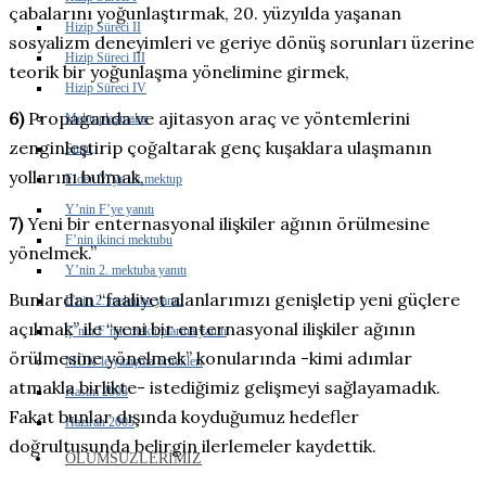
çabalarını yoğunlaştırmak, 20. yüzyılda yaşanan
Hizip Süreci II
sosyalizm deneyimleri ve geriye dönüş sorunları üzerine
Hizip Süreci III
teorik bir yoğunlaşma yönelimine girmek,
Hizip Süreci IV
6)
Propaganda ve ajitasyon araç ve yöntemlerini
Mektuplaşmalar
zenginleştirip çoğaltarak genç kuşaklara ulaşmanın
Sunu
yollarını bulmak,
F’den Y’ye ilk mektup
Y’nin F’ye yanıtı
7)
Yeni bir enternasyonal ilişkiler ağının örülmesine
F’nin ikinci mektubu
yönelmek.”
Y’nin 2. mektuba yanıtı
Bunlardan “faaliyet alanlarımızı genişletip yeni güçlere
L’nin 2. mektuba yanıtı
açılmak” ile “yeni bir enternasyonal ilişkiler ağının
Ç’nin F’nin mektuplarına yanıtı
örülmesine yönelmek” konularında -kimi adımlar
MÖK’le yazışma örnekleri
atmakla birlikte- istediğimiz gelişmeyi sağlayamadık.
Kasım 2003
Fakat bunlar dışında koyduğumuz hedefler
Haziran 2005
doğrultusunda belirgin ilerlemeler kaydettik.
ÖLÜMSÜZLERIMIZ