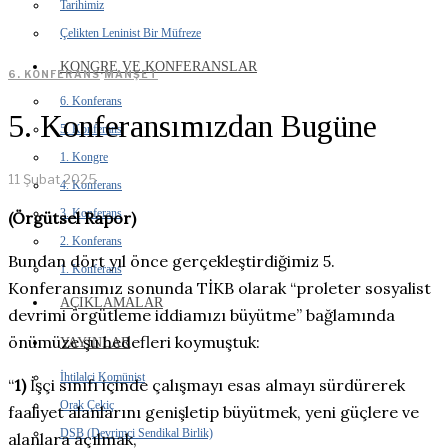
Tarihimiz
Çelikten Leninist Bir Müfreze
KONGRE VE KONFERANSLAR
6. KONFERANS
·
MANŞET
6. Konferans
5. Konferansımızdan Bugüne
5. Konferans
1. Kongre
11 Şubat 2025
4. Konferans
3. Konferans
(Örgütsel Rapor)
2. Konferans
Bundan dört yıl önce gerçekleştirdiğimiz 5.
1. Konferans
Konferansımız sonunda TİKB olarak “proleter sosyalist
AÇIKLAMALAR
devrimi örgütleme iddiamızı büyütme” bağlamında
önümüze şu hedefleri koymuştuk:
YAYINLAR
İhtilalci Komünist
“
1)
İşçi sınıfı içinde çalışmayı esas almayı sürdürerek
Orak Çekiç
faaliyet alanlarını genişletip büyütmek, yeni güçlere ve
DSB (Devrimci Sendikal Birlik)
alanlara açılmak,