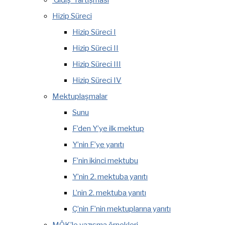
‘Gidiş’ Tartışması
Hizip Süreci
Hizip Süreci I
Hizip Süreci II
Hizip Süreci III
Hizip Süreci IV
Mektuplaşmalar
Sunu
F’den Y’ye ilk mektup
Y’nin F’ye yanıtı
F’nin ikinci mektubu
Y’nin 2. mektuba yanıtı
L’nin 2. mektuba yanıtı
Ç’nin F’nin mektuplarına yanıtı