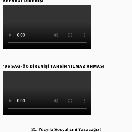
SEFAKÖY DIRENIŞI
’96 SAG-ÖO DİRENİŞİ TAHSİN YILMAZ ANMASI
21. Yüzyıla Sosyalizmi Yazacağız!