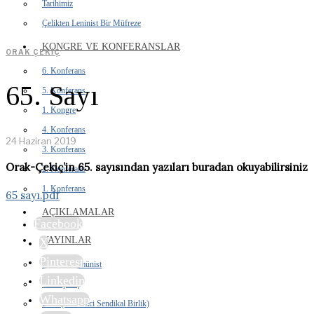
Tarihimiz
Çelikten Leninist Bir Müfreze
KONGRE VE KONFERANSLAR
ORAK ÇEKIÇ
6. Konferans
65. Sayı
5. Konferans
1. Kongre
4. Konferans
24 Haziran 2019
3. Konferans
Orak-Çekiç’in 65. sayısından yazıları buradan okuyabilirsiniz
2. Konferans
1. Konferans
65 sayı.pdf
AÇIKLAMALAR
Facebook
YAYINLAR
X
Pinterest
İhtilalci Komünist
Linkedin
Orak Çekiç
Whatsapp
DSB (Devrimci Sendikal Birlik)