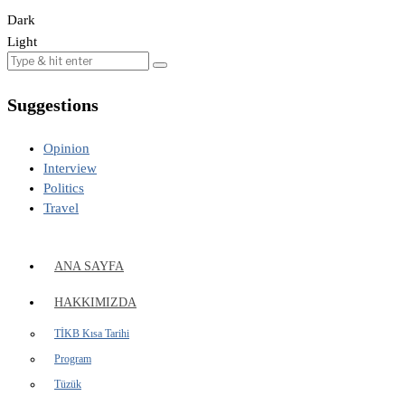
Dark
Light
Suggestions
Opinion
Interview
Politics
Travel
ANA SAYFA
HAKKIMIZDA
TİKB Kısa Tarihi
Program
Tüzük