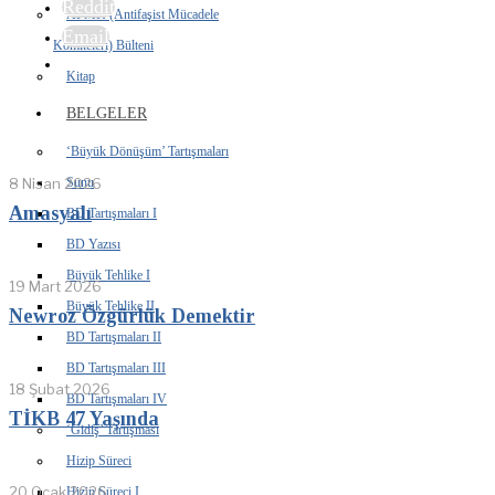
Reddit
AFMK (Antifaşist Mücadele
Email
Komiteleri) Bülteni
Kitap
BELGELER
‘Büyük Dönüşüm’ Tartışmaları
8 Nisan 2026
Sunu
Amasyalı
BD Tartışmaları I
BD Yazısı
Büyük Tehlike I
19 Mart 2026
Büyük Tehlike II
Newroz Özgürlük Demektir
BD Tartışmaları II
BD Tartışmaları III
18 Şubat 2026
BD Tartışmaları IV
TİKB 47 Yaşında
‘Gidiş’ Tartışması
Hizip Süreci
20 Ocak 2026
Hizip Süreci I