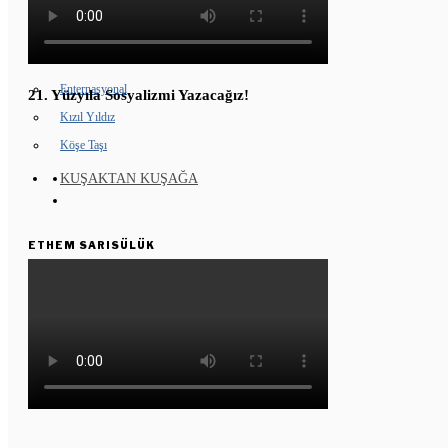
GENÇ KOMÜNARLAR
YD ÇALIŞMASI
Enternasyonal
21. Yüzyıla Sosyalizmi Yazacağız!
Kızıl Yıldız
Köşe Taşı
KUŞAKTAN KUŞAĞA
ETHEM SARISÜLÜK