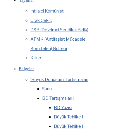
Yayınlar
İhtilalci Komünist
Orak Çekiç
DSB (Devrimci Sendikal Birlik)
AFMK (Antifaşist Mücadele
Komiteleri) Bülteni
Kitap
Belgeler
‘Büyük Dönüşüm’ Tartışmaları
Sunu
BD Tartışmaları I
BD Yazısı
Büyük Tehlike I
Büyük Tehlike II