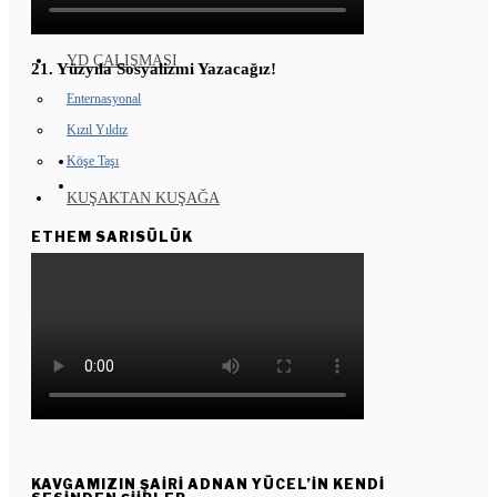
GENÇ KOMÜNARLAR
YD ÇALIŞMASI
21. Yüzyıla Sosyalizmi Yazacağız!
Enternasyonal
Kızıl Yıldız
Köşe Taşı
KUŞAKTAN KUŞAĞA
ETHEM SARISÜLÜK
KAVGAMIZIN ŞAIRI ADNAN YÜCEL’IN KENDI