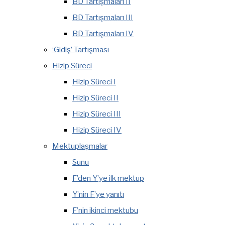
BD Tartışmaları II
BD Tartışmaları III
BD Tartışmaları IV
‘Gidiş’ Tartışması
Hizip Süreci
Hizip Süreci I
Hizip Süreci II
Hizip Süreci III
Hizip Süreci IV
Mektuplaşmalar
Sunu
F’den Y’ye ilk mektup
Y’nin F’ye yanıtı
F’nin ikinci mektubu