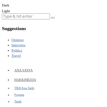
Dark
Light
Suggestions
Opinion
Interview
Politics
Travel
ANA SAYFA
HAKKIMIZDA
TİKB Kısa Tarihi
Program
Tüzük