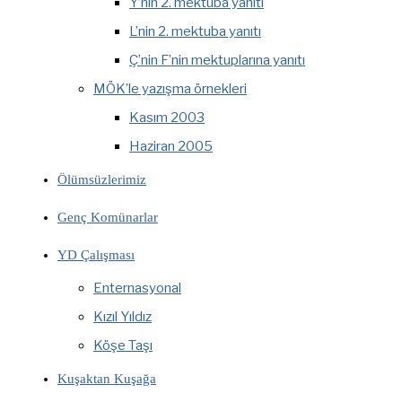
Y’nin 2. mektuba yanıtı
L’nin 2. mektuba yanıtı
Ç’nin F’nin mektuplarına yanıtı
MÖK’le yazışma örnekleri
Kasım 2003
Haziran 2005
Ölümsüzlerimiz
Genç Komünarlar
YD Çalışması
Enternasyonal
Kızıl Yıldız
Köşe Taşı
Kuşaktan Kuşağa