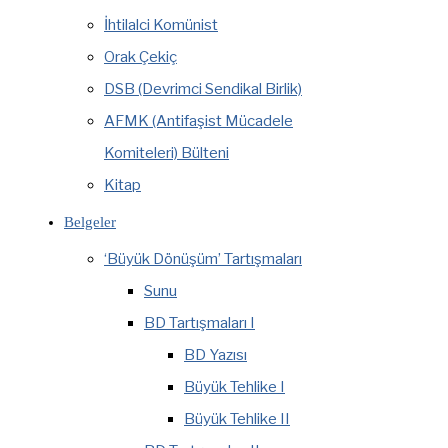
İhtilalci Komünist
Orak Çekiç
DSB (Devrimci Sendikal Birlik)
AFMK (Antifaşist Mücadele
Komiteleri) Bülteni
Kitap
Belgeler
‘Büyük Dönüşüm’ Tartışmaları
Sunu
BD Tartışmaları I
BD Yazısı
Büyük Tehlike I
Büyük Tehlike II