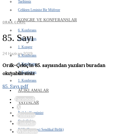
Tarihimiz
Çelikten Leninist Bir Müfreze
KONGRE VE KONFERANSLAR
ORAK ÇEKIÇ
6. Konferans
85. Sayı
5. Konferans
1. Kongre
24 Haziran 2019
4. Konferans
3. Konferans
Orak-Çekiç’in 85. sayısından yazıları buradan
2. Konferans
okuyabilirsiniz
1. Konferans
85. Sayı.pdf
AÇIKLAMALAR
Facebook
YAYINLAR
X
İhtilalci Komünist
Pinterest
Orak Çekiç
Linkedin
DSB (Devrimci Sendikal Birlik)
Whatsapp