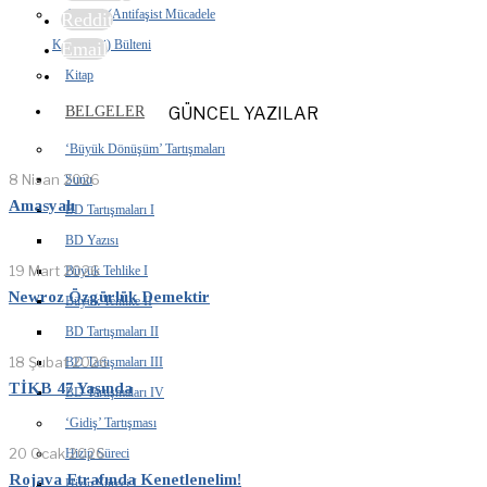
AFMK (Antifaşist Mücadele
Reddit
Komiteleri) Bülteni
Email
Kitap
BELGELER
GÜNCEL YAZILAR
‘Büyük Dönüşüm’ Tartışmaları
8 Nisan 2026
Sunu
Amasyalı
BD Tartışmaları I
BD Yazısı
19 Mart 2026
Büyük Tehlike I
Newroz Özgürlük Demektir
Büyük Tehlike II
BD Tartışmaları II
18 Şubat 2026
BD Tartışmaları III
TİKB 47 Yaşında
BD Tartışmaları IV
‘Gidiş’ Tartışması
20 Ocak 2026
Hizip Süreci
Rojava Etrafında Kenetlenelim!
Hizip Süreci I