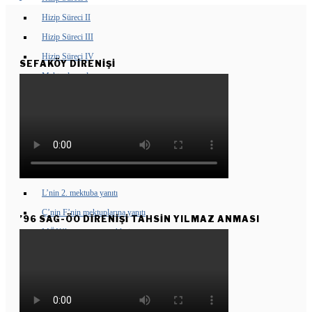
Hizip Süreci II
Hizip Süreci III
Hizip Süreci IV
SEFAKÖY DIRENIŞI
Mektuplaşmalar
Sunu
F’den Y’ye ilk mektup
Y’nin F’ye yanıtı
F’nin ikinci mektubu
Y’nin 2. mektuba yanıtı
L’nin 2. mektuba yanıtı
Ç’nin F’nin mektuplarına yanıtı
’96 SAG-ÖO DİRENİŞİ TAHSİN YILMAZ ANMASI
MÖK’le yazışma örnekleri
Kasım 2003
Haziran 2005
ÖLÜMSÜZLERIMIZ