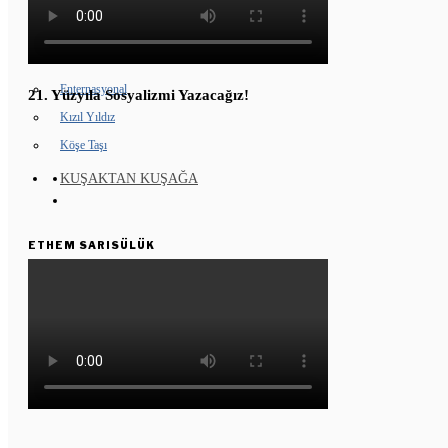
GENÇ KOMÜNARLAR
YD ÇALIŞMASI
Enternasyonal
21. Yüzyıla Sosyalizmi Yazacağız!
Kızıl Yıldız
Köşe Taşı
KUŞAKTAN KUŞAĞA
ETHEM SARISÜLÜK