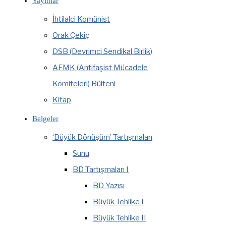
Yayınlar
İhtilalci Komünist
Orak Çekiç
DSB (Devrimci Sendikal Birlik)
AFMK (Antifaşist Mücadele
Komiteleri) Bülteni
Kitap
Belgeler
‘Büyük Dönüşüm’ Tartışmaları
Sunu
BD Tartışmaları I
BD Yazısı
Büyük Tehlike I
Büyük Tehlike II