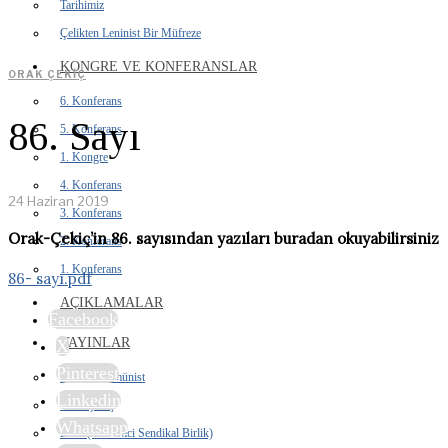
Tarihimiz
Çelikten Leninist Bir Müfreze
KONGRE VE KONFERANSLAR
ORAK ÇEKIÇ
6. Konferans
86. Sayı
5. Konferans
1. Kongre
4. Konferans
24 Haziran 2019
3. Konferans
Orak-Çekiç’in 86. sayısından yazıları buradan okuyabilirsiniz
2. Konferans
1. Konferans
86- sayı.pdf
AÇIKLAMALAR
Facebook
YAYINLAR
X
Pinterest
İhtilalci Komünist
Linkedin
Orak Çekiç
Whatsapp
DSB (Devrimci Sendikal Birlik)