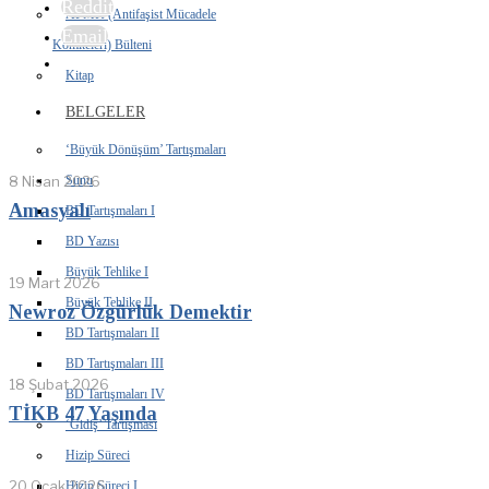
Reddit
AFMK (Antifaşist Mücadele
Email
Komiteleri) Bülteni
Kitap
BELGELER
‘Büyük Dönüşüm’ Tartışmaları
8 Nisan 2026
Sunu
Amasyalı
BD Tartışmaları I
BD Yazısı
Büyük Tehlike I
19 Mart 2026
Büyük Tehlike II
Newroz Özgürlük Demektir
BD Tartışmaları II
BD Tartışmaları III
18 Şubat 2026
BD Tartışmaları IV
TİKB 47 Yaşında
‘Gidiş’ Tartışması
Hizip Süreci
20 Ocak 2026
Hizip Süreci I