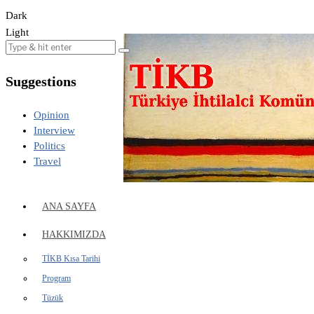
Dark
Light
Suggestions
Opinion
Interview
Politics
Travel
ANA SAYFA
HAKKIMIZDA
TİKB Kısa Tarihi
Program
Tüzük