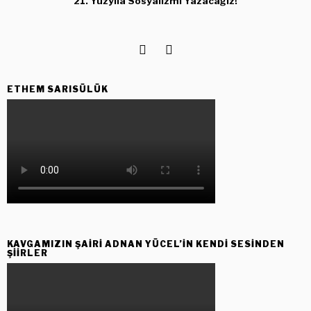
21. Yüzyıla Sosyalizmi Yazacağız!
ETHEM SARISÜLÜK
KAVGAMIZIN ŞAIRI ADNAN YÜCEL’IN KENDI SESINDEN
ŞIIRLER