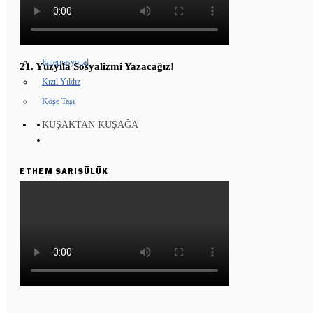
GENÇ KOMÜNARLAR
YD ÇALIŞMASI
Enternasyonal
21. Yüzyıla Sosyalizmi Yazacağız!
Kızıl Yıldız
Köşe Taşı
KUŞAKTAN KUŞAĞA
ETHEM SARISÜLÜK