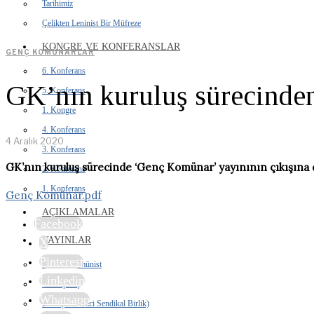
Tarihimiz
Çelikten Leninist Bir Müfreze
KONGRE VE KONFERANSLAR
GENÇ KOMÜNARLAR
6. Konferans
GK’nın kuruluş sürecinden
5. Konferans
1. Kongre
4. Konferans
4 Aralık 2020
3. Konferans
GK’nın kuruluş sürecinde ‘Genç Komünar’ yayınının çıkışına d
2. Konferans
1. Konferans
Genç Komünar.pdf
AÇIKLAMALAR
Facebook
YAYINLAR
X
Pinterest
İhtilalci Komünist
Linkedin
Orak Çekiç
Whatsapp
DSB (Devrimci Sendikal Birlik)