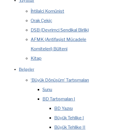
Yayınlar
İhtilalci Komünist
Orak Çekiç
DSB (Devrimci Sendikal Birlik)
AFMK (Antifaşist Mücadele
Komiteleri) Bülteni
Kitap
Belgeler
‘Büyük Dönüşüm’ Tartışmaları
Sunu
BD Tartışmaları I
BD Yazısı
Büyük Tehlike I
Büyük Tehlike II