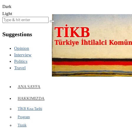
Dark
Light
Suggestions
Opinion
Interview
Politics
Travel
ANA SAYFA
HAKKIMIZDA
TİKB Kısa Tarihi
Program
Tüzük