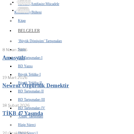
Reddit
AFMK (Antifaşist Mücadele
Email
Komiteleri) Bülteni
Kitap
BELGELER
‘Büyük Dönüşüm’ Tartışmaları
8 Nisan 2026
Sunu
Amasyalı
BD Tartışmaları I
BD Yazısı
Büyük Tehlike I
19 Mart 2026
Büyük Tehlike II
Newroz Özgürlük Demektir
BD Tartışmaları II
BD Tartışmaları III
18 Şubat 2026
BD Tartışmaları IV
TİKB 47 Yaşında
‘Gidiş’ Tartışması
Hizip Süreci
20 Ocak 2026
Hizip Süreci I