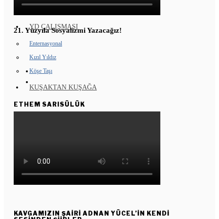
GENÇ KOMÜNARLAR
YD ÇALIŞMASI
21. Yüzyıla Sosyalizmi Yazacağız!
Enternasyonal
Kızıl Yıldız
Köşe Taşı
KUŞAKTAN KUŞAĞA
ETHEM SARISÜLÜK
KAVGAMIZIN ŞAIRI ADNAN YÜCEL’IN KENDI