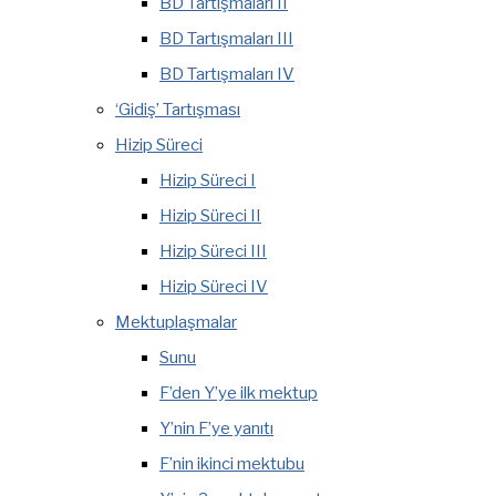
BD Tartışmaları II
BD Tartışmaları III
BD Tartışmaları IV
‘Gidiş’ Tartışması
Hizip Süreci
Hizip Süreci I
Hizip Süreci II
Hizip Süreci III
Hizip Süreci IV
Mektuplaşmalar
Sunu
F’den Y’ye ilk mektup
Y’nin F’ye yanıtı
F’nin ikinci mektubu