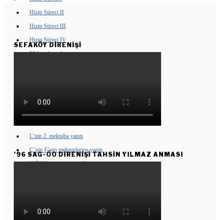
Hizip Süreci II
Hizip Süreci III
Hizip Süreci IV
SEFAKÖY DIRENIŞI
Mektuplaşmalar
Sunu
F’den Y’ye ilk mektup
Y’nin F’ye yanıtı
F’nin ikinci mektubu
Y’nin 2. mektuba yanıtı
L’nin 2. mektuba yanıtı
Ç’nin F’nin mektuplarına yanıtı
’96 SAG-ÖO DİRENİŞİ TAHSİN YILMAZ ANMASI
MÖK’le yazışma örnekleri
Kasım 2003
Haziran 2005
ÖLÜMSÜZLERIMIZ