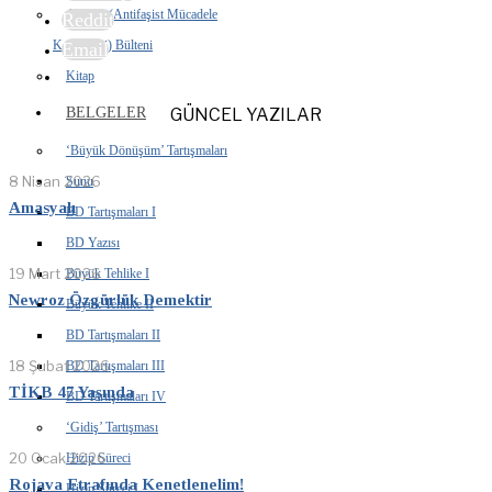
AFMK (Antifaşist Mücadele
Reddit
Komiteleri) Bülteni
Email
Kitap
BELGELER
GÜNCEL YAZILAR
‘Büyük Dönüşüm’ Tartışmaları
8 Nisan 2026
Sunu
Amasyalı
BD Tartışmaları I
BD Yazısı
19 Mart 2026
Büyük Tehlike I
Newroz Özgürlük Demektir
Büyük Tehlike II
BD Tartışmaları II
18 Şubat 2026
BD Tartışmaları III
TİKB 47 Yaşında
BD Tartışmaları IV
‘Gidiş’ Tartışması
20 Ocak 2026
Hizip Süreci
Rojava Etrafında Kenetlenelim!
Hizip Süreci I