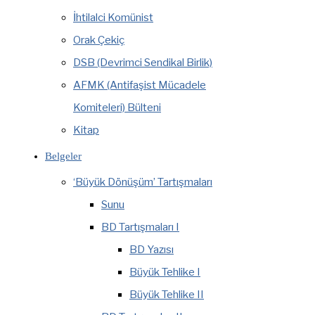
İhtilalci Komünist
Orak Çekiç
DSB (Devrimci Sendikal Birlik)
AFMK (Antifaşist Mücadele
Komiteleri) Bülteni
Kitap
Belgeler
‘Büyük Dönüşüm’ Tartışmaları
Sunu
BD Tartışmaları I
BD Yazısı
Büyük Tehlike I
Büyük Tehlike II