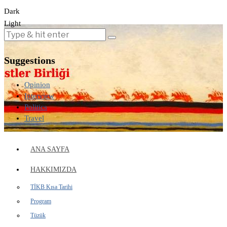
Dark
Light
Suggestions
Opinion
Interview
Politics
Travel
ANA SAYFA
HAKKIMIZDA
TİKB Kısa Tarihi
Program
Tüzük