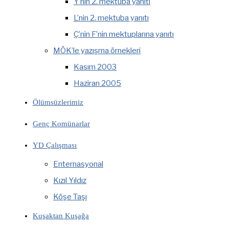
Y’nin 2. mektuba yanıtı
L’nin 2. mektuba yanıtı
Ç’nin F’nin mektuplarına yanıtı
MÖK’le yazışma örnekleri
Kasım 2003
Haziran 2005
Ölümsüzlerimiz
Genç Komünarlar
YD Çalışması
Enternasyonal
Kızıl Yıldız
Köşe Taşı
Kuşaktan Kuşağa