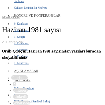
Tarihimiz
Çelikten Leninist Bir Müfreze
KONGRE VE KONFERANSLAR
ORAK ÇEKIÇ
6. Konferans
Haziran 1981 sayısı
5. Konferans
1. Kongre
23 Haziran 2019
4. Konferans
3. Konferans
Orak-Çekiç’in Haziran 1981 sayısından yazıları buradan
2. Konferans
okuyabilirsiniz
1. Konferans
AÇIKLAMALAR
Facebook
YAYINLAR
X
İhtilalci Komünist
Pinterest
Orak Çekiç
Linkedin
DSB (Devrimci Sendikal Birlik)
Whatsapp