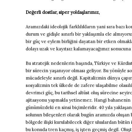
Değerli dostlar, siper yoldaşlarımız,
Aramızdaki ideolojik farklılıkların yani sıra bazı
durum ve gidişle sınırlı bir yaklaşımla ele almıyor
bir güç ve eylem birliğini dayatan bir etken olmakl
dolayı uzak ve kayıtsız kalamayacağımız sonucuna 
Bu stratejik nedenlerin başında, Türkiye ve Kürdis
bir sürecin yaşanıyor olması geliyor. Bu yönüyle s
mücadeleyle sınırlı değil. Kapitalizmin dünya çap
sosyalizmin tek ülkede de zafere ulaşabilme olasıl
devrimci güç, bu tarihsel altüst oluş sürecine sey
ajitasyonu yapmakla yetinemez. Hangi bahanenin a
günümüzdeki en sinsi biçimleridir. 40 yıla yaklaşa
solunun bileşenleri olarak bugün aramızda oluşan bu
bölgede ilişki kurulabilecek diğer uluslardan bütün 
bu konuda tren kaçmış, iş işten geçmiş degil. Oluşt