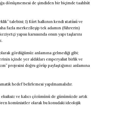
abuğa dönüşmemesi de şimdiden bir biçimde taahhüt
ik” talebini; 1) Kürt halkının kendi statüsü ve
aha fazla merkezîleşip tek adamın (führerin)
keziyetçi yapısı karsısında onun yapı taşlarını
z.
 olarak gördüğümüz anlamına gelmediği gibi;
rinin içinde yer aldıkları emperyalist birlik ve
lizm” projesini doğru görüp paylaştığımız anlamına
amatik hedef belirlemesi yapılmamalıdır.
n eksiksiz ve kalıcı çözümünü de günümüzde artık
ören komünistler olarak bu konudaki ideolojik