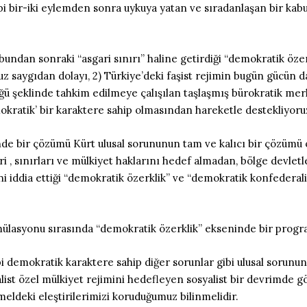
gibi bir-iki eylemden sonra uykuya yatan ve sıradanlaşan bir k
dan sonraki “asgari sınırı” haline getirdiği “demokratik özerkl
saygıdan dolayı, 2) Türkiye’deki faşist rejimin bugün gücün d
üğü şeklinde tahkim edilmeye çalışılan taşlaşmış bürokratik mer
kratik’ bir karaktere sahip olmasından hareketle destekliyoru
nde bir çözümü Kürt ulusal sorununun tam ve kalıcı bir çözümü
 , sınırları ve mülkiyet haklarını hedef almadan, bölge devletle
ni iddia ettiği “demokratik özerklik” ve “demokratik konfedera
mülasyonu sırasında “demokratik özerklik” ekseninde bir progr
i demokratik karaktere sahip diğer sorunlar gibi ulusal sorunu
list özel mülkiyet rejimini hedefleyen sosyalist bir devrimde g
emeldeki eleştirilerimizi koruduğumuz bilinmelidir.