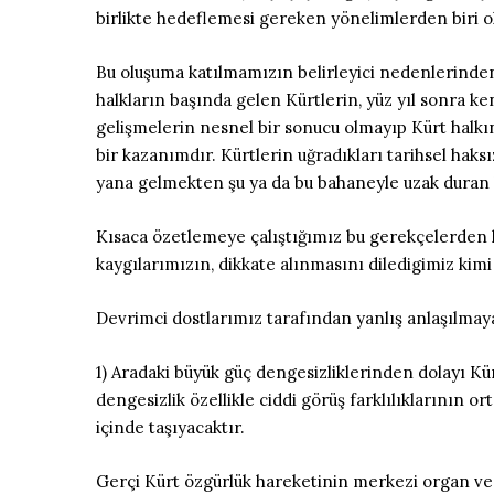
birlikte hedeflemesi gereken yönelimlerden biri ol
Bu oluşuma katılmamızın belirleyici nedenlerinden i
halkların başında gelen Kürtlerin, yüz yıl sonra k
gelişmelerin nesnel bir sonucu olmayıp Kürt halkın
bir kazanımdır. Kürtlerin uğradıkları tarihsel ha
yana gelmekten şu ya da bu bahaneyle uzak duran h
Kısaca özetlemeye çalıştığımız bu gerekçelerden har
kaygılarımızın, dikkate alınmasını diledigimiz kim
Devrimci dostlarımız tarafından yanlış anlaşılmayac
1) Aradaki büyük güç dengesizliklerinden dolayı Kürt 
dengesizlik özellikle ciddi görüş farklılıklarının 
içinde taşıyacaktır.
Gerçi Kürt özgürlük hareketinin merkezi organ ve k