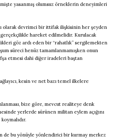
e geçmişte yasanmış olumsuz örneklerin deneyimleri
 olarak devrimci bir ittifak ilişkisinin her şeyden
 gerçekçilikle hareket edilmelidir. Kurulacak
zlikleri göz ardı eden bir “rahatlık” sergilemekten
u oluşum süreci henüz tamamlanmamışken onun
fşa etmesi dahi diğer iradeleri baştan
ğlayıcı, kesin ve net bazı temel ilkelere
mlanması, bize göre, mevcut realiteye denk
phesinde yerlerde sürünen militan eylem açığını
 koymalıdır.
em de bu yönüyle yönlendirici bir kurmay merkez