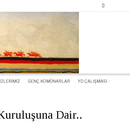
ZLERIMIZ
GENÇ KOMÜNARLAR
YD ÇALIŞMASI
uruluşuna Dair..