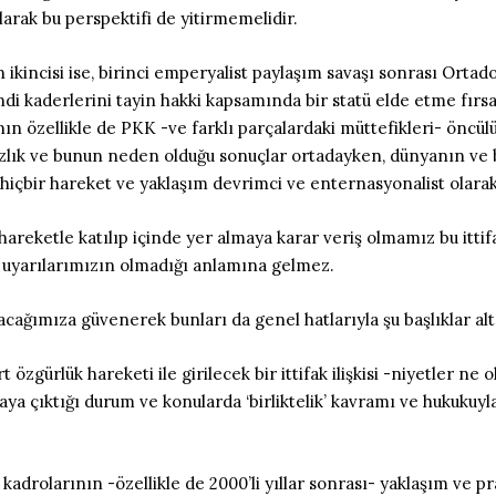
arak bu perspektifi de yitirmemelidir.
kincisi ise, birinci emperyalist paylaşım savaşı sonrası Ortado
endi kaderlerini tayin hakki kapsamında bir statü elde etme fırs
ın özellikle de PKK -ve farklı parçalardaki müttefikleri- öncül
ksızlık ve bunun neden olduğu sonuçlar ortadayken, dünyanın ve
içbir hareket ve yaklaşım devrimci ve enternasyonalist olarak
eketle katılıp içinde yer almaya karar veriş olmamız bu ittifak 
i uyarılarımızın olmadığı anlamına gelmez.
ağımıza güvenerek bunları da genel hatlarıyla şu başlıklar altı
özgürlük hareketi ile girilecek bir ittifak ilişkisi -niyetler ne o
ortaya çıktığı durum ve konularda ‘birliktelik’ kavramı ve hukuku
adrolarının -özellikle de 2000’li yıllar sonrası- yaklaşım ve p