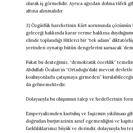
olarak iş görmelidir. Ayrıca ağızdan dolma tüfek 
altına alınmalıdır.
3) Özgürlük hareketinin Kürt sorununda çözümün bun
geleceği hakkında karar verme hakkına duyduğumuz 
elinde toplandığı Hitlerci bir “tek adam” diktatörl
yerinden oynatıp bütün dengelerini sarsacak ‘demo
Fakat bu desteğimiz, “demokratik özerklik” temeli
Abdullah Öcalan’ın “Ortadoğu’daki mevcut devletleri
koalisyonlarla çatışmaya girmeden” kurulabileceği
da gelmemektedir.
Dolayısıyla bu oluşumun talep ve hedeflerinin for
Emperyalizmden kurtuluş ve faşizmin yıkılması gib
doğrudan burjuvazinin sınıf egemenliğini ve kapita
farklılıklarımız büyük ve derindir, dolayısıyla bu t