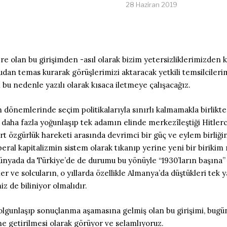
28 Haziran 2019
 olan bu girişimden -asıl olarak bizim yetersizliklerimizden
udan temas kurarak görüşlerimizi aktaracak yetkili temsilcileri
u nedenle yazılı olarak kısaca iletmeye çalışacağız.
itikalarıyla sınırlı kalmamakla b‏irlikte özellikle 7 Haziran öncesi ve sonrasında,
daha fazla yoğunlaşıp tek adamın elinde merkezîleştiği Hitler
ürt özgürlük hareketi arasında devrimci bir güç ve eylem birliğin
eral kapitalizmin sistem olarak tıkanıp yerine yeni bir biriki
dünyada da Türkiye’de de durumu bu yönüyle “1930’ların başına” 
ve solcuların, o yıllarda özellikle Almanya’da düştükleri tek y
z de biliniyor olmalıdır.
yle olgunlaşıp sonuçlanma aşamasına gelmiş olan bu girişimi, bu
ne getirilmesi olarak görüyor ve selamlıyoruz.