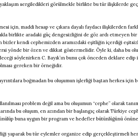
bir yaklaşım sergiledikleri görülmekle birlikte bu tür ilişkilerd
si için, maddi hesap ve çıkara dayalı faydacı ilişkilerden farklı
akla birlikte aradaki güç dengesizliğini de göz ardı etmeyen bir
an bizler kendi cephemizden aramızdaki eşitliğin içerdiği eşitsi
ersi yönde bir özen ve dikkat göstermelidir. Öyle ki, daha b
ileceği söylenirken C. Bayık’ın bunu çok önceden deklare edip i
lması gereken bir örneğidir.
ayrıntılara boğmadan bu oluşumun işlerliği baştan herkes için ba
kullanılması problem değil ama bu oluşumun “cephe” olarak tanı
larında bu oluşum, en azından bir başlangıç olarak Türkiye ce
üşünülüp buna uygun bir program ve hedefler bütünlüğünü önüne
liği yaparak bu tür eylemler organize edip gerçekleştirmeli h