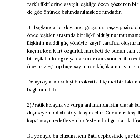
farklı fikirlerine saygılı, eşitliğe özen gösteren 
de göz önünde bulundurulmak zorundadır.
Bu bağlamda, bu devrimci girişimin yaşayıp sürebilme
önce ‘eşitler arasında bir ilişki’ olduğunu unutmam
ilişkinin maddi güç yönüyle ‘zayıf’ tarafını oluştur
kaçınırken Kürt özgürlük hareketi de bunun tam t
birleşik bir kongre ya da konferans sonucu ilan ed
önemsizleştirip hiçe saymanın küçük ama uyarıcı o
Dolayısıyla, meseleyi bürokratik-biçimci bir takım 
bağlanmalıdır.
2)Pratik kolaylık ve vurgu anlamında isim olarak 
düşmeyen iddialı bir yaklaşım olur. Günümüz koşul
kapatmayı hedefleyen bir ‘eylem birliği’ olarak d
Bu yönüyle bu oluşum hem Batı cephesinde güç bir