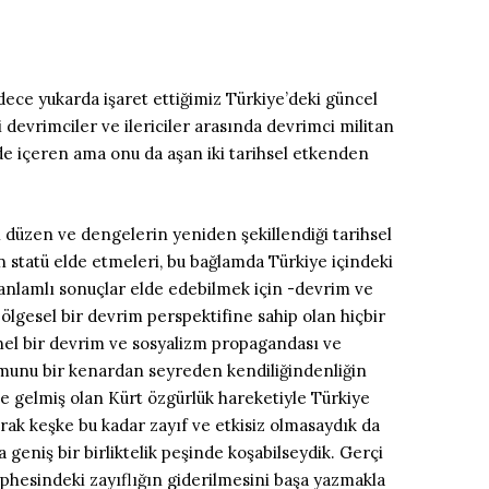
dece yukarda işaret ettiğimiz Türkiye’deki güncel
 devrimciler ve ilericiler arasında devrimci militan
’ de içeren ama onu da aşan iki tarihsel etkenden
n düzen ve dengelerin yeniden şekillendiği tarihsel
n statü elde etmeleri, bu bağlamda Türkiye içindeki
anlamlı sonuçlar elde edebilmek için -devrim ve
ölgesel bir devrim perspektifine sahip olan hiçbir
enel bir devrim ve sosyalizm propagandası ve
umunu bir kenardan seyreden kendiliğindenliğin
ne gelmiş olan Kürt özgürlük hareketiyle Türkiye
arak keşke bu kadar zayıf ve etkisiz olmasaydık da
a geniş bir birliktelik peşinde koşabilseydik. Gerçi
cephesindeki zayıflığın giderilmesini başa yazmakla