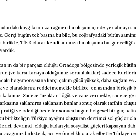
 konulardaki kaygılarımıza rağmen bu oluşum içinde yer almayı sa
uz. Gerçi bugün tek başına bu bile, bu coğrafyadaki bütün samimi
a birlikte, TİKB olarak kendi adımıza bu oluşuma bu ‘güncelliği
vardık.
tan’ın da bir parçası olduğu Ortadoğu bölgesinde yerleşik bütü
orun (ve karsı karsıya olduğumuz sorumluluklar) sadece Kürtleri
ındaki hegemonyasına karşı çekim gücü yüksek, daha sağlam ve 
ık ve olanaklarını reddetmemekle birlikte-en azından birleşik b
irci kalamaz. Sadece “uzaktan” öğüt ve vaaz vermekle, sadece g
rkasına saklanırsa saklansın bunlar sonuç olarak tarihin oluş
n pratiği ve ödediği bedeller sonucu bugün bölgesel bir güç hali
 birlikteliğin Türkiye ayağını oluşturan devrimci sol güçler ol
ilerici, devrimci, olduğu kadarıyla sosyalist güçleri kapsayan dah
uracağımız birliktelik, acil ve öncelikli olarak elbette Türkiye 