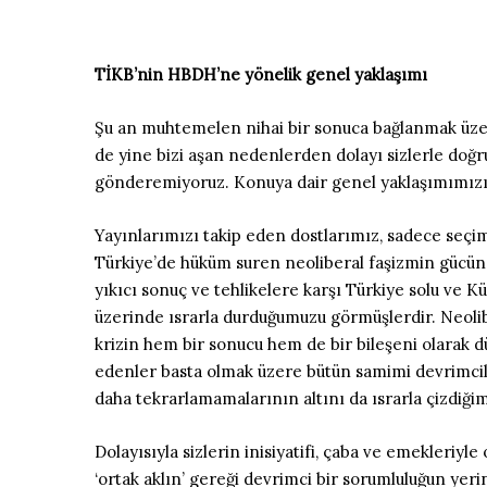
TİKB’nin HBDH’ne yönelik genel yaklaşımı
Şu an muhtemelen nihai bir sonuca bağlanmak üzere
de yine bizi aşan nedenlerden dolayı sizlerle doğr
gönderemiyoruz. Konuya dair genel yaklaşımımızı b
Yayınlarımızı takip eden dostlarımız, sadece seçim dönemlerinde seçim pol
Türkiye’de hüküm suren neoliberal faşizmin gücün 
yıkıcı sonuç ve tehlikelere karşı Türkiye solu ve K
üzerinde ısrarla durduğumuzu görmüşlerdir. Neolib
krizin hem bir sonucu hem de bir bileşeni olarak 
edenler basta olmak üzere bütün samimi devrimciler 
daha tekrarlamamalarının altını da ısrarla çizdiğimi
Dolayısıyla sizlerin inisiyatifi, çaba ve emekleri
‘ortak aklın’ gereği devrimci bir sorumluluğun yeri