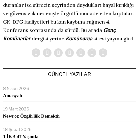
duranlar ise sürecin seyrinden duydukları hayal kırıklığı
ve güvensizlik nedeniyle örgütlü mücadeleden koptular.
GK-DPG faaliyetleri bu kan kaybına rağmen 4.
Konferans sonrasında da sürdü. Bu arada
Genç
Komünarlar
dergisi yerine
Komünarca
sitesi yayına girdi.
GÜNCEL YAZILAR
8 Nisan 2026
Amasyalı
19 Mart 2026
Newroz Özgürlük Demektir
18 Şubat 2026
TİKB 47 Yaşında