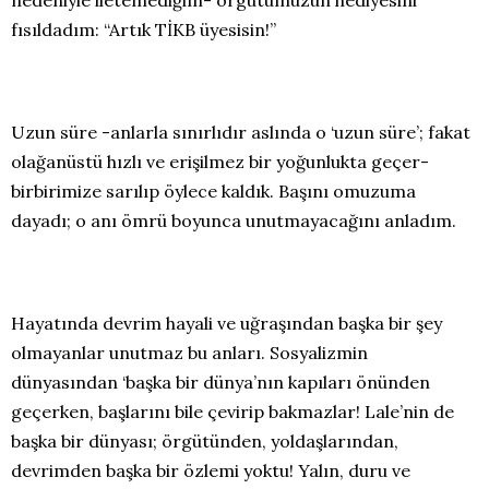
nedeniyle iletemediğim- örgütümüzün hediyesini
fısıldadım: “Artık TİKB üyesisin!”
Uzun süre -anlarla sınırlıdır aslında o ‘uzun süre’; fakat
olağanüstü hızlı ve erişilmez bir yoğunlukta geçer-
birbirimize sarılıp öylece kaldık. Başını omuzuma
dayadı; o anı ömrü boyunca unutmayacağını anladım.
Hayatında devrim hayali ve uğraşından başka bir şey
olmayanlar unutmaz bu anları. Sosyalizmin
dünyasından ‘başka bir dünya’nın kapıları önünden
geçerken, başlarını bile çevirip bakmazlar! Lale’nin de
başka bir dünyası; örgütünden, yoldaşlarından,
devrimden başka bir özlemi yoktu! Yalın, duru ve