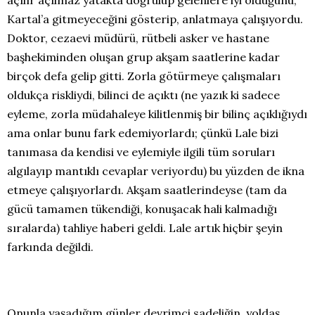
açılır açılmaz yatakta doğrulup gelenlere iyi olduğunu,
Kartal’a gitmeyeceğini gösterip, anlatmaya çalışıyordu.
Doktor, cezaevi müdürü, rütbeli asker ve hastane
başhekiminden oluşan grup akşam saatlerine kadar
birçok defa gelip gitti. Zorla götürmeye çalışmaları
oldukça riskliydi, bilinci de açıktı (ne yazık ki sadece
eyleme, zorla müdahaleye kilitlenmiş bir bilinç açıklığıydı
ama onlar bunu fark edemiyorlardı; çünkü Lale bizi
tanımasa da kendisi ve eylemiyle ilgili tüm soruları
algılayıp mantıklı cevaplar veriyordu) bu yüzden de ikna
etmeye çalışıyorlardı. Akşam saatlerindeyse (tam da
gücü tamamen tükendiği, konuşacak hali kalmadığı
sıralarda) tahliye haberi geldi. Lale artık hiçbir şeyin
farkında değildi.
Onunla yaşadığım günler devrimci sadeliğin, yoldaş