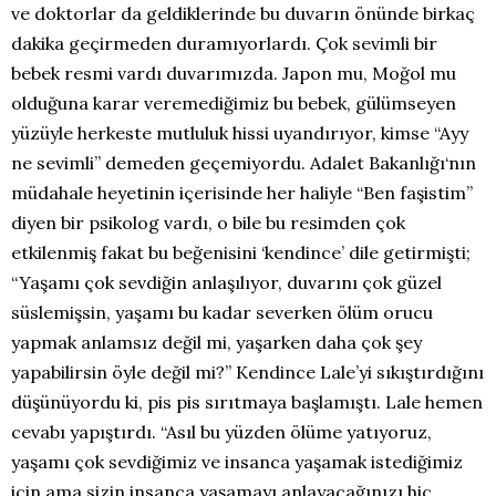
ve doktorlar da geldiklerinde bu duvarın önünde birkaç
dakika geçirmeden duramıyorlardı. Çok sevimli bir
bebek resmi vardı duvarımızda. Japon mu, Moğol mu
olduğuna karar veremediğimiz bu bebek, gülümseyen
yüzüyle herkeste mutluluk hissi uyandırıyor, kimse “Ayy
ne sevimli” demeden geçemiyordu. Adalet Bakanlığı‘nın
müdahale heyetinin içerisinde her haliyle “Ben faşistim”
diyen bir psikolog vardı, o bile bu resimden çok
etkilenmiş fakat bu beğenisini ‘kendince’ dile getirmişti;
“Yaşamı çok sevdiğin anlaşılıyor, duvarını çok güzel
süslemişsin, yaşamı bu kadar severken ölüm orucu
yapmak anlamsız değil mi, yaşarken daha çok şey
yapabilirsin öyle değil mi?” Kendince Lale’yi sıkıştırdığını
düşünüyordu ki, pis pis sırıtmaya başlamıştı. Lale hemen
cevabı yapıştırdı. “Asıl bu yüzden ölüme yatıyoruz,
yaşamı çok sevdiğimiz ve insanca yaşamak istediğimiz
için ama sizin insanca yaşamayı anlayacağınızı hiç