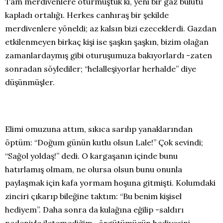
Tam merdivenlere oturmuştuk ki, yeni bir gaz bulutu
kapladı ortalığı. Herkes canhıraş bir şekilde
merdivenlere yöneldi; az kalsın bizi ezeceklerdi. Gazdan
etkilenmeyen birkaç kişi ise şaşkın şaşkın, bizim olağan
zamanlardaymış gibi oturuşumuza bakıyorlardı -zaten
sonradan söylediler; “helalleşiyorlar herhalde” diye
düşünmüşler.
Elimi omuzuna attım, sıkıca sarılıp yanaklarından
öptüm: “Doğum günün kutlu olsun Lale!” Çok sevindi;
“Sağol yoldaş!” dedi. O kargaşanın içinde bunu
hatırlamış olmam, ne olursa olsun bunu onunla
paylaşmak için kafa yormam hoşuna gitmişti. Kolumdaki
zinciri çıkarıp bileğine taktım: “Bu benim kişisel
hediyem”. Daha sonra da kulağına eğilip -saldırı