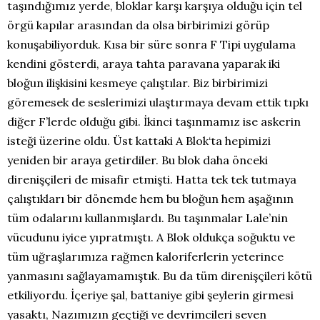
taşındığımız yerde, bloklar karşı karşıya olduğu için tel
örgü kapılar arasından da olsa birbirimizi görüp
konuşabiliyorduk. Kısa bir süre sonra F Tipi uygulama
kendini gösterdi, araya tahta paravana yaparak iki
bloğun ilişkisini kesmeye çalıştılar. Biz birbirimizi
göremesek de seslerimizi ulaştırmaya devam ettik tıpkı
diğer F’lerde olduğu gibi. İkinci taşınmamız ise askerin
isteği üzerine oldu. Üst kattaki A Blok‘ta hepimizi
yeniden bir araya getirdiler. Bu blok daha önceki
direnişçileri de misafir etmişti. Hatta tek tek tutmaya
çalıştıkları bir dönemde hem bu bloğun hem aşağının
tüm odalarını kullanmışlardı. Bu taşınmalar Lale’nin
vücudunu iyice yıpratmıştı. A Blok oldukça soğuktu ve
tüm uğraşlarımıza rağmen kaloriferlerin yeterince
yanmasını sağlayamamıştık. Bu da tüm direnişçileri kötü
etkiliyordu. İçeriye şal, battaniye gibi şeylerin girmesi
yasaktı, Nazımızın geçtiği ve devrimcileri seven