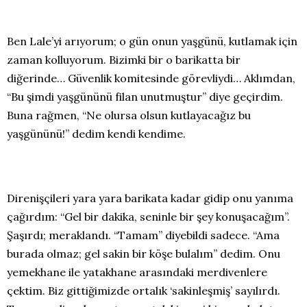
Ben Lale’yi arıyorum; o gün onun yaşgünü, kutlamak için
zaman kolluyorum. Bizimki bir o barikatta bir
diğerinde… Güvenlik komitesinde görevliydi… Aklımdan,
“Bu şimdi yaşgününü filan unutmuştur” diye geçirdim.
Buna rağmen, “Ne olursa olsun kutlayacağız bu
yaşgününü!” dedim kendi kendime.
Direnişçileri yara yara barikata kadar gidip onu yanıma
çağırdım: “Gel bir dakika, seninle bir şey konuşacağım”.
Şaşırdı; meraklandı. “Tamam” diyebildi sadece. “Ama
burada olmaz; gel sakin bir köşe bulalım” dedim. Onu
yemekhane ile yatakhane arasındaki merdivenlere
çektim. Biz gittiğimizde ortalık ‘sakinleşmiş’ sayılırdı.