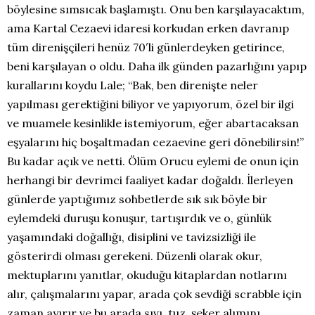
böylesine sımsıcak başlamıştı. Onu ben karşılayacaktım,
ama Kartal Cezaevi idaresi korkudan erken davranıp
tüm direnişçileri henüz 70′li günlerdeyken getirince,
beni karşılayan o oldu. Daha ilk günden pazarlığını yapıp
kurallarını koydu Lale; “Bak, ben direnişte neler
yapılması gerektiğini biliyor ve yapıyorum, özel bir ilgi
ve muamele kesinlikle istemiyorum, eğer abartacaksan
eşyalarını hiç boşaltmadan cezaevine geri dönebilirsin!”
Bu kadar açık ve netti. Ölüm Orucu eylemi de onun için
herhangi bir devrimci faaliyet kadar doğaldı. İlerleyen
günlerde yaptığımız sohbetlerde sık sık böyle bir
eylemdeki duruşu konuşur, tartışırdık ve o, günlük
yaşamındaki doğallığı, disiplini ve tavizsizliği ile
gösterirdi olması gerekeni. Düzenli olarak okur,
mektuplarını yanıtlar, okuduğu kitaplardan notlarını
alır, çalışmalarını yapar, arada çok sevdiği scrabble için
zaman ayırır ve bu arada sıvı, tuz, şeker alımını