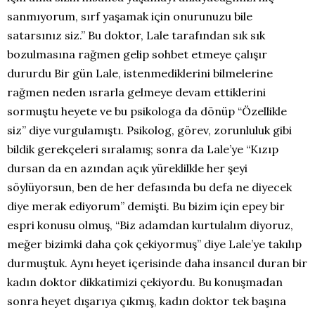
sanmıyorum, sırf yaşamak için onurunuzu bile
satarsınız siz.” Bu doktor, Lale tarafından sık sık
bozulmasına rağmen gelip sohbet etmeye çalışır
dururdu Bir gün Lale, istenmediklerini bilmelerine
rağmen neden ısrarla gelmeye devam ettiklerini
sormuştu heyete ve bu psikologa da dönüp “Özellikle
siz” diye vurgulamıştı. Psikolog, görev, zorunluluk gibi
bildik gerekçeleri sıralamış; sonra da Lale’ye “Kızıp
dursan da en azından açık yüreklilkle her şeyi
söylüyorsun, ben de her defasında bu defa ne diyecek
diye merak ediyorum” demişti. Bu bizim için epey bir
espri konusu olmuş, “Biz adamdan kurtulalım diyoruz,
meğer bizimki daha çok çekiyormuş” diye Lale’ye takılıp
durmuştuk. Aynı heyet içerisinde daha insancıl duran bir
kadın doktor dikkatimizi çekiyordu. Bu konuşmadan
sonra heyet dışarıya çıkmış, kadın doktor tek başına