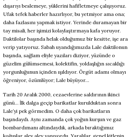
dışarıyı beslemeye, yüklerini hafifletmeye çalışıyoruz.
Ufak tefek haberler hazırlıyor, bu yetmiyor ama ona;
daha fazlasını yapmak istiyor. Yerinde duramayan bir
tay misali, her işimizi kolaylaştırmaya kafa yoruyor.
Daktilolar başında helak olduğumuz bir kesitte, işe ara
verip yatıyoruz. Sabah uyandığımızda Lale daktilonun
başında, sağlam eliyle yazıları diziyor, yüzünde o
güzelim gülümsemesi, kolektifin, yoldaşlığın sıcaklığı
yorgunluğunun içinden ışıldıyor. Örgüt adamı olmayı
öğreniyor, özümlüyor; Lale büyüyor…
Tarih 20 Aralık 2000, cezaevlerine saldırının ikinci
günü… İlk dalga geçip barikatlar kurulduktan sonra
Lale’yi pek görmedim. O daha çok barikatların
başındaydı. Aynı zamanda çok yoğun kurşun ve gaz
bombardımanı altındaydık, arkada bıraktığımız
koğuşlar alev alev yanıyordu. Yaralılar, genel kitlenin