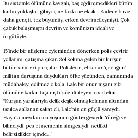
Bu sistemle ölümüne kavgalı, baş eğdiremedikleri bütün
kadın yoldaşlar gibiydi, ne fazla ne eksik… Sadece biraz
daha gençti, tez büyümüş, erken devrimcileşmişti. Çok
çabuk buluşmuştu devrim ve komünizm ideali ve
örgütüyle.
15’inde bir afişleme eyleminden dönerken polis çevirir
yollarını, çatışma çıkar. Sol koluna gelen bir kurşun
bütün sinirleri parçalar. Polislerin, el kadar ‘çocuğun’
militan duruşuna duydukları öfke yüzünden, zamanında
müdahaleyi edilmez o kola, Lale bir onur nişanı gibi
ölümüne kadar taşımıştı ‘söz dinleyen’ o sol elini:
“Kurşun yaralarıyla delik deşik olmuş kolunun altından
usulca sallanan sakat eli, Lale’nin en güçlü yanıydı.
Hayata meydan okuyuşunun göstergesiydi. Yüreği ve
bilinciydi; pes etmemenin simgesiydi, netlikti
belirsizlikler içinde…”