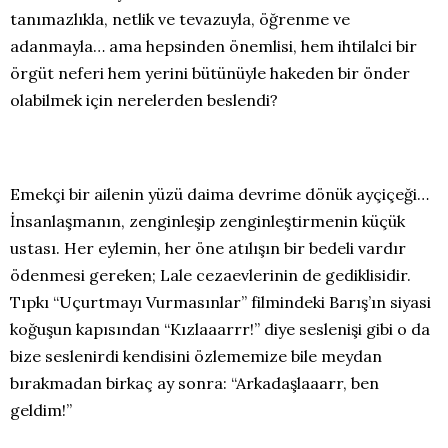
tanımazlıkla, netlik ve tevazuyla, öğrenme ve
adanmayla… ama hepsinden önemlisi, hem ihtilalci bir
örgüt neferi hem yerini bütünüyle hakeden bir önder
olabilmek için nerelerden beslendi?
Emekçi bir ailenin yüzü daima devrime dönük ayçiçeği…
İnsanlaşmanın, zenginleşip zenginleştirmenin küçük
ustası. Her eylemin, her öne atılışın bir bedeli vardır
ödenmesi gereken; Lale cezaevlerinin de gediklisidir.
Tıpkı “Uçurtmayı Vurmasınlar” filmindeki Barış’ın siyasi
koğuşun kapısından “Kızlaaarrr!” diye seslenişi gibi o da
bize seslenirdi kendisini özlememize bile meydan
bırakmadan birkaç ay sonra: “Arkadaşlaaarr, ben
geldim!”