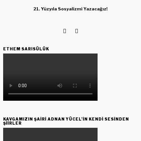
21. Yüzyıla Sosyalizmi Yazacağız!
ETHEM SARISÜLÜK
KAVGAMIZIN ŞAIRI ADNAN YÜCEL’IN KENDI SESINDEN
ŞIIRLER