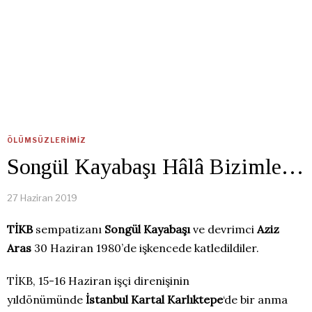
ÖLÜMSÜZLERIMIZ
Songül Kayabaşı Hâlâ Bizimle…
27 Haziran 2019
TİKB
sempatizanı
Songül Kayabaşı
ve devrimci
Aziz
Aras
30 Haziran 1980’de işkencede katledildiler.
TİKB, 15-16 Haziran işçi direnişinin
yıldönümünde
İstanbul Kartal Karlıktepe
‘de bir anma