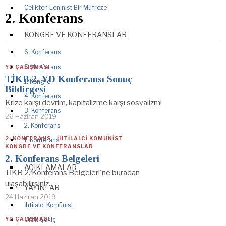
Çelikten Leninist Bir Müfreze
2. Konferans
KONGRE VE KONFERANSLAR
6. Konferans
5. Konferans
YD ÇALIŞMASI
TİKB 2. YD Konferansı Sonuç
1. Kongre
Bildirgesi
4. Konferans
Krize karşı devrim, kapitalizme karşı sosyalizm!
3. Konferans
26 Haziran 2019
2. Konferans
2. KONFERANS
·
İHTILALCI KOMÜNIST
·
1. Konferans
KONGRE VE KONFERANSLAR
2. Konferans Belgeleri
AÇIKLAMALAR
TİKB 2. Konferans Belgeleri'ne buradan
ulaşabilirsiniz..
YAYINLAR
24 Haziran 2019
İhtilalci Komünist
YD ÇALIŞMASI
Orak Çekiç