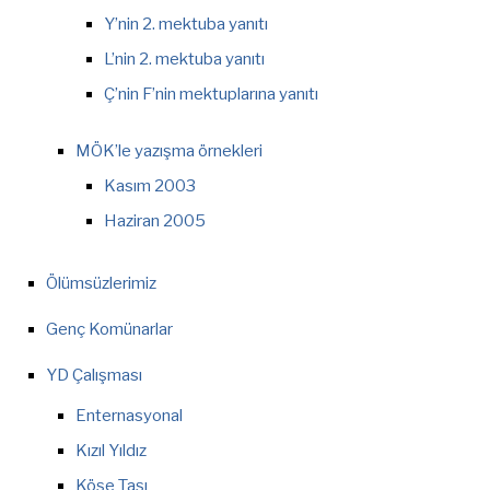
Y’nin 2. mektuba yanıtı
L’nin 2. mektuba yanıtı
Ç’nin F’nin mektuplarına yanıtı
MÖK’le yazışma örnekleri
Kasım 2003
Haziran 2005
Ölümsüzlerimiz
Genç Komünarlar
YD Çalışması
Enternasyonal
Kızıl Yıldız
Köşe Taşı