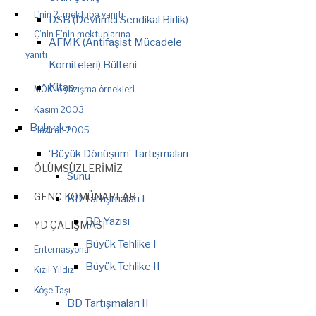
L’nin 2. mektuba yanıtı
DSB (Devrimci Sendikal Birlik)
Ç’nin F’nin mektuplarına
AFMK (Antifaşist Mücadele
yanıtı
Komiteleri) Bülteni
Kitap
MÖK’le yazışma örnekleri
Kasım 2003
Belgeler
Haziran 2005
‘Büyük Dönüşüm’ Tartışmaları
ÖLÜMSÜZLERIMIZ
Sunu
GENÇ KOMÜNARLAR
BD Tartışmaları I
BD Yazısı
YD ÇALIŞMASI
Büyük Tehlike I
Enternasyonal
Büyük Tehlike II
Kızıl Yıldız
Köşe Taşı
BD Tartışmaları II