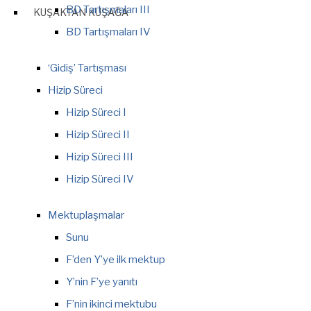
BD Tartışmaları III
KUŞAKTAN KUŞAĞA
BD Tartışmaları IV
‘Gidiş’ Tartışması
Hizip Süreci
Hizip Süreci I
Hizip Süreci II
Hizip Süreci III
Hizip Süreci IV
Mektuplaşmalar
Sunu
F’den Y’ye ilk mektup
Y’nin F’ye yanıtı
F’nin ikinci mektubu