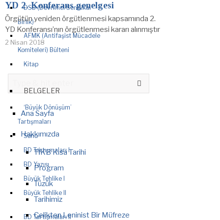
YD 2. Konferans genelgesi
DSB (Devrimci Sendikal
Örgütün yeniden örgütlenmesi kapsamında 2.
Birlik)
YD Konferansı’nın örgütlenmesi kararı alınmıştır
AFMK (Antifaşist Mücadele
2 Nisan 2018
Komiteleri) Bülteni
Kitap
BELGELER
‘Büyük Dönüşüm’
Ana Sayfa
Tartışmaları
Hakkımızda
Sunu
BD Tartışmaları I
TİKB Kısa Tarihi
BD Yazısı
Program
Büyük Tehlike I
Tüzük
Büyük Tehlike II
Tarihimiz
Çelikten Leninist Bir Müfreze
BD Tartışmaları II