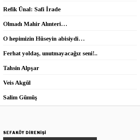
Refik Ünal: Safi İrade
Olmadı Mahir Alınteri…
O hepimizin Hüseyin abisiydi…
Ferhat yoldaş, unutmayacağız seni!..
Tahsin Alpşar
Veis Akgül
Salim Gümüş
SEFAKÖY DIRENIŞI