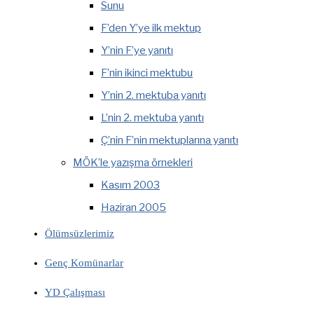
Sunu
F’den Y’ye ilk mektup
Y’nin F’ye yanıtı
F’nin ikinci mektubu
Y’nin 2. mektuba yanıtı
L’nin 2. mektuba yanıtı
Ç’nin F’nin mektuplarına yanıtı
MÖK’le yazışma örnekleri
Kasım 2003
Haziran 2005
Ölümsüzlerimiz
Genç Komünarlar
YD Çalışması