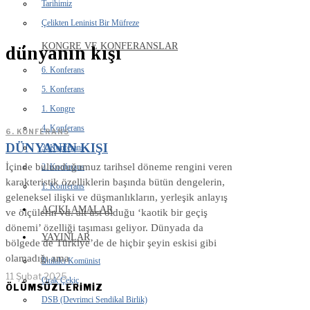
Tarihimiz
Çelikten Leninist Bir Müfreze
KONGRE VE KONFERANSLAR
dünyanın kışı
6. Konferans
5. Konferans
1. Kongre
4. Konferans
6. KONFERANS
DÜNYANIN KIŞI
3. Konferans
İçinde bulunduğumuz tarihsel döneme rengini veren
2. Konferans
karakteristik özelliklerin başında bütün dengelerin,
1. Konferans
geleneksel ilişki ve düşmanlıkların, yerleşik anlayış
AÇIKLAMALAR
ve ölçülerin vd. alt üst olduğu ‘kaotik bir geçiş
dönemi’ özelliği taşıması geliyor. Dünyada da
YAYINLAR
bölgede de Türkiye’de de hiçbir şeyin eskisi gibi
olamadığı ama
İhtilalci Komünist
11 Şubat 2025
Orak Çekiç
ÖLÜMSÜZLERİMİZ
DSB (Devrimci Sendikal Birlik)