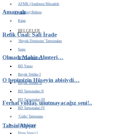
AFMK (Antifaşist Mücadele
Amasyalı
Komiteleri) Bülteni
Kitap
BELGELER
Refik Ünal: Safi İrade
‘Büyük Dönüşüm’ Tartışmaları
Sunu
Olmadı Mahir Alınteri…
BD Tartışmaları I
BD Yazısı
Büyük Tehlike I
O hepimizin Hüseyin abisiydi…
Büyük Tehlike II
BD Tartışmaları II
BD Tartışmaları III
Ferhat yoldaş, unutmayacağız seni!..
BD Tartışmaları IV
‘Gidiş’ Tartışması
Tahsin Alpşar
Hizip Süreci
Hizip Süreci I