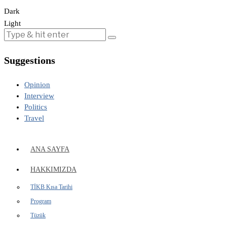
Dark
Light
Suggestions
Opinion
Interview
Politics
Travel
ANA SAYFA
HAKKIMIZDA
TİKB Kısa Tarihi
Program
Tüzük