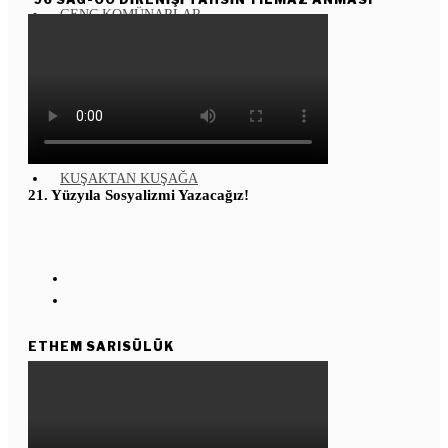
GENÇ KOMÜNARLAR
YD ÇALIŞMASI
Enternasyonal
Kızıl Yıldız
Köşe Taşı
KUŞAKTAN KUŞAĞA
21. Yüzyıla Sosyalizmi Yazacağız!
ETHEM SARISÜLÜK