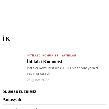
İK
İHTILALCI KOMÜNIST
·
YAYINLAR
İhtilalci Komünist
İhtilalci Komünist (İK), TİKB'nin teorik yeraltı
yayın organıdır
24 Şubat 2022
ÖLÜMSÜZLERİMİZ
Amasyalı