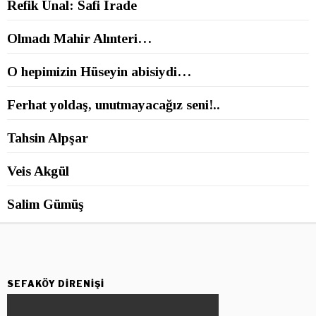
Refik Ünal: Safi İrade
Olmadı Mahir Alınteri…
O hepimizin Hüseyin abisiydi…
Ferhat yoldaş, unutmayacağız seni!..
Tahsin Alpşar
Veis Akgül
Salim Gümüş
SEFAKÖY DIRENIŞI