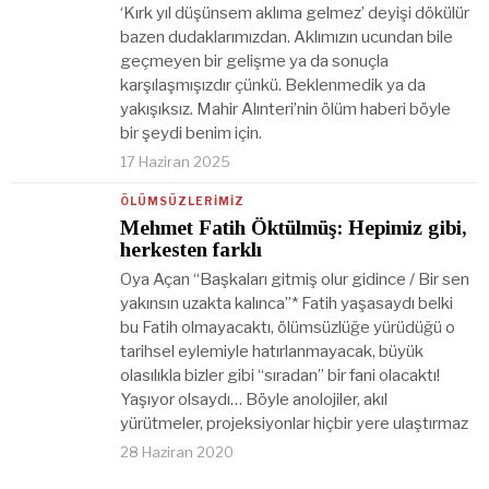
‘Kırk yıl düşünsem aklıma gelmez’ deyişi dökülür
bazen dudaklarımızdan. Aklımızın ucundan bile
geçmeyen bir gelişme ya da sonuçla
karşılaşmışızdır çünkü. Beklenmedik ya da
yakışıksız. Mahir Alınteri’nin ölüm haberi böyle
bir şeydi benim için.
17 Haziran 2025
ÖLÜMSÜZLERIMIZ
Mehmet Fatih Öktülmüş: Hepimiz gibi,
herkesten farklı
Oya Açan “Başkaları gitmiş olur gidince / Bir sen
yakınsın uzakta kalınca”* Fatih yaşasaydı belki
bu Fatih olmayacaktı, ölümsüzlüğe yürüdüğü o
tarihsel eylemiyle hatırlanmayacak, büyük
olasılıkla bizler gibi “sıradan” bir fani olacaktı!
Yaşıyor olsaydı… Böyle anolojiler, akıl
yürütmeler, projeksiyonlar hiçbir yere ulaştırmaz
28 Haziran 2020