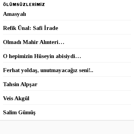
ÖLÜMSÜZLERİMİZ
Amasyalı
Refik Ünal: Safi İrade
Olmadı Mahir Alınteri…
O hepimizin Hüseyin abisiydi…
Ferhat yoldaş, unutmayacağız seni!..
Tahsin Alpşar
Veis Akgül
Salim Gümüş