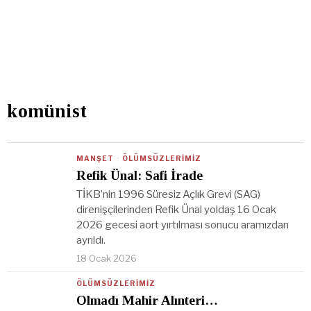
komünist
MANŞET
·
ÖLÜMSÜZLERIMIZ
Refik Ünal: Safi İrade
TİKB’nin 1996 Süresiz Açlık Grevi (SAG)
direnişçilerinden Refik Ünal yoldaş 16 Ocak
2026 gecesi aort yırtılması sonucu aramızdan
ayrıldı.
18 Ocak 2026
ÖLÜMSÜZLERIMIZ
Olmadı Mahir Alınteri…