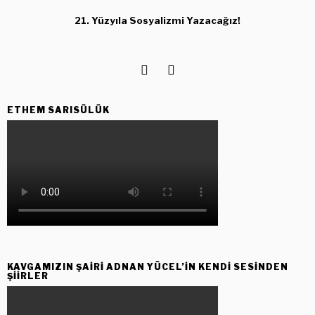
21. Yüzyıla Sosyalizmi Yazacağız!
ETHEM SARISÜLÜK
KAVGAMIZIN ŞAIRI ADNAN YÜCEL’IN KENDI SESINDEN
ŞIIRLER