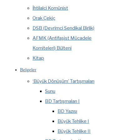
İhtilalci Komünist
Orak Çekiç
DSB (Devrimci Sendikal Birlik)
AFMK (Antifaşist Mücadele
Komiteleri) Bülteni
Kitap
Belgeler
‘Büyük Dönüşüm’ Tartışmaları
Sunu
BD Tartışmaları I
BD Yazısı
Büyük Tehlike I
Büyük Tehlike II