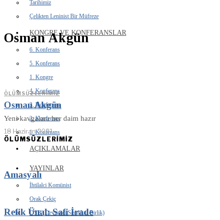
Tarihimiz
Çelikten Leninist Bir Müfreze
KONGRE VE KONFERANSLAR
Osman Akgün
6. Konferans
5. Konferans
1. Kongre
4. Konferans
ÖLÜMSÜZLERIMIZ
Osman Akgün
3. Konferans
Yeni kavgalara her daim hazır
2. Konferans
18 Haziran 2021
1. Konferans
ÖLÜMSÜZLERİMİZ
AÇIKLAMALAR
YAYINLAR
Amasyalı
İhtilalci Komünist
Orak Çekiç
Refik Ünal: Safi İrade
DSB (Devrimci Sendikal Birlik)