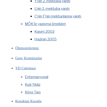
Y’nin 2. mektuba yanıtı
L’nin 2. mektuba yanıtı
Ç’nin F’nin mektuplarına yanıtı
MÖK’le yazışma örnekleri
Kasım 2003
Haziran 2005
Ölümsüzlerimiz
Genç Komünarlar
YD Çalışması
Enternasyonal
Kızıl Yıldız
Köşe Taşı
Kuşaktan Kuşağa