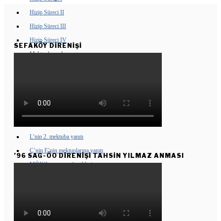
Hizip Süreci II
Hizip Süreci III
Hizip Süreci IV
SEFAKÖY DIRENIŞI
Mektuplaşmalar
Sunu
F’den Y’ye ilk mektup
Y’nin F’ye yanıtı
F’nin ikinci mektubu
Y’nin 2. mektuba yanıtı
L’nin 2. mektuba yanıtı
Ç’nin F’nin mektuplarına yanıtı
’96 SAG-ÖO DİRENİŞİ TAHSİN YILMAZ ANMASI
MÖK’le yazışma örnekleri
Kasım 2003
Haziran 2005
ÖLÜMSÜZLERIMIZ