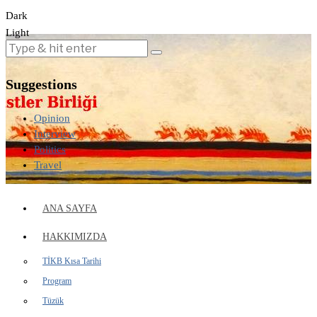
Dark
Light
Suggestions
Opinion
Interview
Politics
Travel
ANA SAYFA
HAKKIMIZDA
TİKB Kısa Tarihi
Program
Tüzük