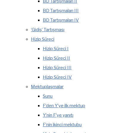
BD Tartışmaları II
BD Tartışmaları III
BD Tartışmaları IV
‘Gidiş’ Tartışması
Hizip Süreci
Hizip Süreci I
Hizip Süreci II
Hizip Süreci III
Hizip Süreci IV
Mektuplaşmalar
Sunu
F’den Y’ye ilk mektup
Y’nin F’ye yanıtı
F’nin ikinci mektubu