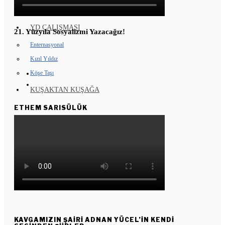
GENÇ KOMÜNARLAR
YD ÇALIŞMASI
21. Yüzyıla Sosyalizmi Yazacağız!
Enternasyonal
Kızıl Yıldız
Köşe Taşı
KUŞAKTAN KUŞAĞA
ETHEM SARISÜLÜK
KAVGAMIZIN ŞAIRI ADNAN YÜCEL’IN KENDI